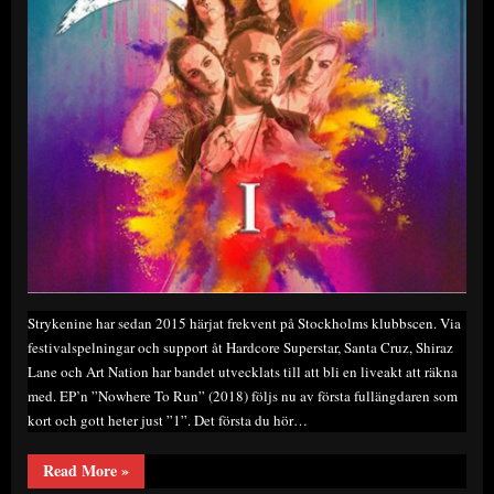
Strykenine har sedan 2015 härjat frekvent på Stockholms klubbscen. Via
festivalspelningar och support åt Hardcore Superstar, Santa Cruz, Shiraz
Lane och Art Nation har bandet utvecklats till att bli en liveakt att räkna
med. EP’n ”Nowhere To Run” (2018) följs nu av första fullängdaren som
kort och gott heter just ”1”. Det första du hör…
“Strÿkenine
Read More
»
–