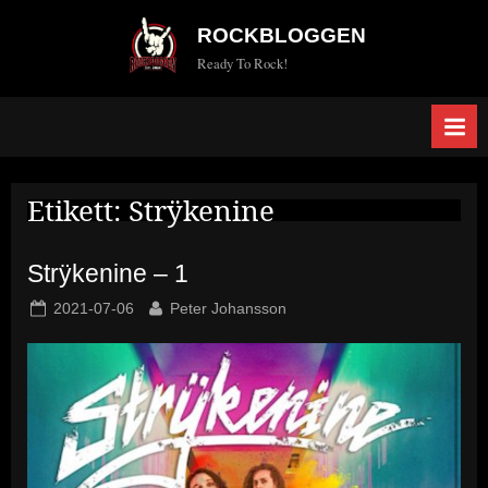
Skip
ROCKBLOGGEN
to
Ready To Rock!
content
Etikett:
Strÿkenine
Strÿkenine – 1
Posted
By
2021-07-06
Peter Johansson
on