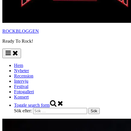
ROCKBLOGGEN
Ready To Rock!
Hem
Nyheter
Recension
Intervju
Festival
Fotogalleri
Konsert
Toggle search form
Sök efter: