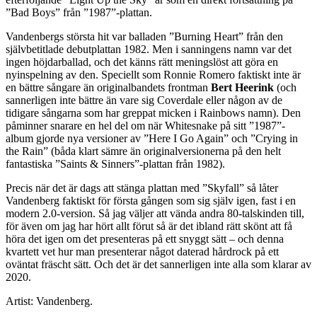
”Bad Boys” från ”1987”-plattan.
Vandenbergs största hit var balladen ”Burning Heart” från den
självbetitlade debutplattan 1982. Men i sanningens namn var det
ingen höjdarballad, och det känns rätt meningslöst att göra en
nyinspelning av den. Speciellt som Ronnie Romero faktiskt inte är
en bättre sångare än originalbandets frontman
Bert Heerink
(och
sannerligen inte bättre än vare sig Coverdale eller någon av de
tidigare sångarna som har greppat micken i Rainbows namn). Den
påminner snarare en hel del om när Whitesnake på sitt ”1987”-
album gjorde nya versioner av ”Here I Go Again” och ”Crying in
the Rain” (båda klart sämre än originalversionerna på den helt
fantastiska ”Saints & Sinners”-plattan från 1982).
Precis när det är dags att stänga plattan med ”Skyfall” så låter
Vandenberg faktiskt för första gången som sig själv igen, fast i en
modern 2.0-version. Så jag väljer att vända andra 80-talskinden till,
för även om jag har hört allt förut så är det ibland rätt skönt att få
höra det igen om det presenteras på ett snyggt sätt – och denna
kvartett vet hur man presenterar något daterad hårdrock på ett
oväntat fräscht sätt. Och det är det sannerligen inte alla som klarar av
2020.
Artist: Vandenberg.