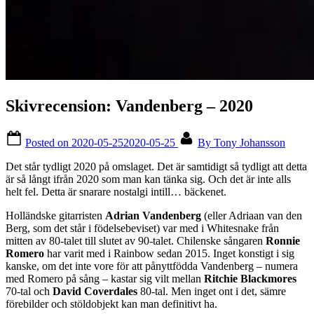
Skivrecension: Vandenberg – 2020
Posted on
2020-05-25
2020-05-25
By
Tony Johansson
Det står tydligt 2020 på omslaget. Det är samtidigt så tydligt att detta
är så långt ifrån 2020 som man kan tänka sig. Och det är inte alls
helt fel. Detta är snarare nostalgi intill… bäckenet.
Holländske gitarristen
Adrian Vandenberg
(eller Adriaan van den
Berg, som det står i födelsebeviset) var med i Whitesnake från
mitten av 80-talet till slutet av 90-talet. Chilenske sångaren
Ronnie
Romero
har varit med i Rainbow sedan 2015. Inget konstigt i sig
kanske, om det inte vore för att pånyttfödda Vandenberg – numera
med Romero på sång – kastar sig vilt mellan
Ritchie Blackmores
70-tal och
David Coverdales
80-tal. Men inget ont i det, sämre
förebilder och stöldobjekt kan man definitivt ha.