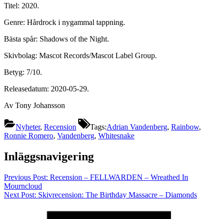
Titel: 2020.
Genre: Hårdrock i nygammal tappning.
Bästa spår: Shadows of the Night.
Skivbolag: Mascot Records/Mascot Label Group.
Betyg: 7/10.
Releasedatum: 2020-05-29.
Av Tony Johansson
Nyheter
,
Recension
Tags:
Adrian Vandenberg
,
Rainbow
,
Ronnie Romero
,
Vandenberg
,
Whitesnake
Inläggsnavigering
Previous Post:
Recension – FELLWARDEN – Wreathed In
Mourncloud
Next Post:
Skivrecension: The Birthday Massacre – Diamonds