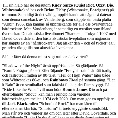
Till sin hjälp har de dessutom
Rudy Sarzo
(
Quiet Riot, Ozzy, Dio,
Whitesnake
) på bas och
Brian Tichy
(Whitesnake,
Foreigner
) på
trummor. Samtidigt är det väldigt uppfriskande att något så daterat
som denna comeback av Vandenberg, som släppte sin bästa platta
”Alibi” 1985, kan kännas så uppfriskande för alla oss övervintrade
hårdrockare. Men Vandenberg är samtidigt en musiker som ibland
överraskar. Det akustiska livealbumet ”Starkers in Tokyo” 1997 med
David Coverdale är den bästa akustiska liveplattan som någonsin
har släppts av en ”hårdrockare”. Jag älskar den – och då tycker jag i
grunden riktigt illa om akustiska liveplattor…
Så hur låter då denna minst sagt rutinerade kvartett?
”Shadows of the Night” är så uppfriskande. Så glädjande. Så
”Burn”. Frågor på det? Efterföljande ”Freight Train” är rätt tradig
och fastrotad i mitten av 80-talet. ”Hell or High Water” låter både
som Whitesnakes 80-tal och
Rainbows
70-tal på samma gång. ”Let
it Rain” är en semiballad som faktiskt funkar, det låter snyggt. På
”Ride Like the Wind” vill man höra
Ronnie James Dio
och på
efterföljande ”Shout” kan man i princip höra varenda
hårdrocksångare mellan 1974 och 2020. Om man gör en uppföljare
till
Jack Black
-rullen ”School of Rock” har man låten till
eftertexterna klar här. ”Shitstorm” är årets snyggaste soundstöld.
Man står typ och vänder sig om och letar efter David Coverdale, och
efterföljande ”Light Up the Sky” är som en direkt fortsättning på