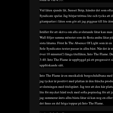
Vid låten sjunde låt, Sunset Strip, händer det som oft
Syndicate spelar. Jag börjar tröttna lite och tycka att d
gitarrpartier i låten som gör att jag piggnar till lite åt
Istället för att skriva om alla avslutande låtar kan 
Wall följer samma mönster som de flesta andra låtar p
sista låtarna. Först In The Absence Of Light som är en
Sole Syndicates texter passar in allra bäst. När det är
över 10 minuter(!) långa titellåten, Into The Flame. D
3:40. Into The Flame är uppbyggd på ett progressivt sä
uppfriskande sätt.
Into The Flame är en musikalisk bergochdalbana med e
jag tycker är positivt med plattan är den fräscha prod
avslutningen med titelspåret. Jag tror att den här plat
lite för mycket hård rock med softa popinslag för att j
jag summerar årets allra bästa låtar så kan nog en eller
det finns en del höga toppar på Into The Flame.