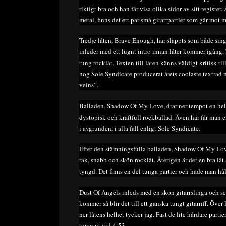
riktigt bra och han får visa olika sidor av sitt regist
metal, finns det ett par små gitarrpartier som går mot m
Tredje låten, Brave Enough, har släppts som både sin
inleder med ett lugnt intro innan låter kommer igång. 
tung rocklåt. Texten till låten känns väldigt kritisk til
nog Sole Syndicate producerat årets coolaste textrad
veins”.
Balladen, Shadow Of My Love, drar ner tempot en hel d
dystopisk och kraftfull rockballad. Även här får man e
i avgrunden, i alla fall enligt Sole Syndicate.
Efter den stämningsfulla balladen, Shadow Of My Lov
rak, snabb och skön rocklåt. Återigen är det en bra l
tyngd. Det finns en del tunga partier och hade man håll
Dust Of Angels inleds med en skön gitarrslinga och sen 
kommer så blir det till ett ganska tungt gitarriff. Över 
ner låtens helhet tycker jag. Fast de lite hårdare parti
tonar ut vid 4:53.