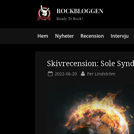
Skip
ROCKBLOGGEN
to
Ready To Rock!
content
Hem
Nyheter
Recension
Intervju
Skivrecension: Sole Synd
Posted
By
2022-06-20
Per Lindström
on