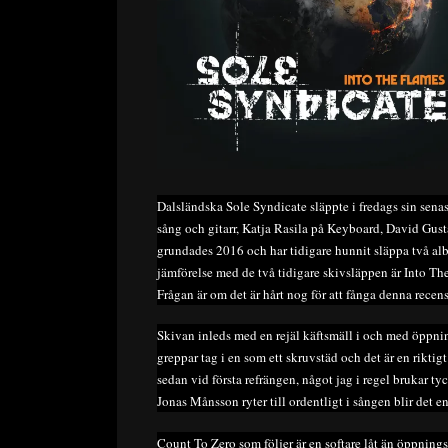
Dalsländska Sole Syndicate släppte i fredags sin sena
sång och gitarr, Katja Rasila på Keyboard, David Gus
grundades 2016 och har tidigare hunnit släppa två a
jämförelse med de två tidigare skivsläppen är Into The
Frågan är om det är hårt nog för att fånga denna recens
Skivan inleds med en rejäl käftsmäll i och med öppnin
greppar tag i en som ett skruvstäd och det är en rikti
sedan vid första refrängen, något jag i regel brukar ty
Jonas Månsson ryter till ordentligt i sången blir det e
Count To Zero som följer är en softare låt än öppning