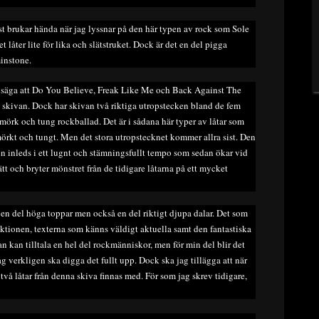
ast brukar hända när jag lyssnar på den här typen av rock som Sole
et låter lite för lika och slätstruket. Dock är det en del pigga
minstone.
man säga att Do You Believe, Freak Like Me och Back Against The
å skivan. Dock har skivan två riktiga utropstecken bland de fem
 mörk och tung rockballad. Det är i sådana här typer av låtar som
 mörkt och tungt. Men det stora utropstecknet kommer allra sist. Den
en inleds i ett lugnt och stämningsfullt tempo som sedan ökar vid
tt och bryter mönstret från de tidigare låtarna på ett mycket
n del höga toppar men också en del riktigt djupa dalar. Det som
uktionen, texterna som känns väldigt aktuella samt den fantastiska
tan kan tilltala en hel del rockmänniskor, men för min del blir det
ag verkligen ska digga det fullt upp. Dock ska jag tillägga att när
 två låtar från denna skiva finnas med. För som jag skrev tidigare,