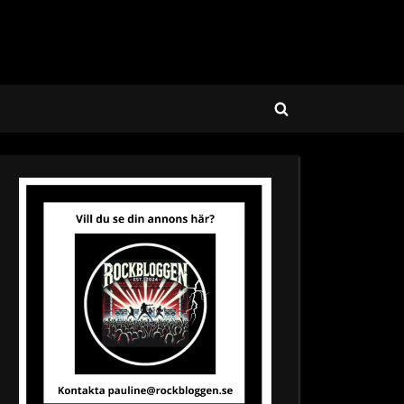
Toggle
search
form