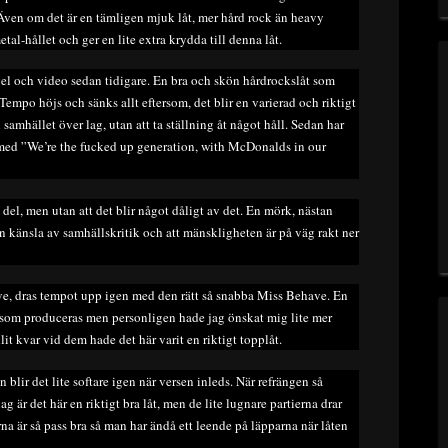
er. Även om det är en tämligen mjuk låt, mer hård rock än heavy
etal-hållet och ger en lite extra krydda till denna låt.
gel och video sedan tidigare. En bra och skön hårdrockslåt som
Tempo höjs och sänks allt eftersom, det blir en varierad och riktigt
l samhället över lag, utan att ta ställning åt något håll. Sedan har
 med ”We’re the fucked up generation, with McDonalds in our
el, men utan att det blir något dåligt av det. En mörk, nästan
n känsla av samhällskritik och att mänskligheten är på väg rakt ner
e, dras tempot upp igen med den rätt så snabba Miss Behave. En
åt som produceras men personligen hade jag önskat mig lite mer
it kvar vid dem hade det här varit en riktigt topplåt.
blir det lite softare igen när versen inleds. När refrängen så
lag är det här en riktigt bra låt, men de lite lugnare partierna drar
erna är så pass bra så man har ändå ett leende på läpparna när låten