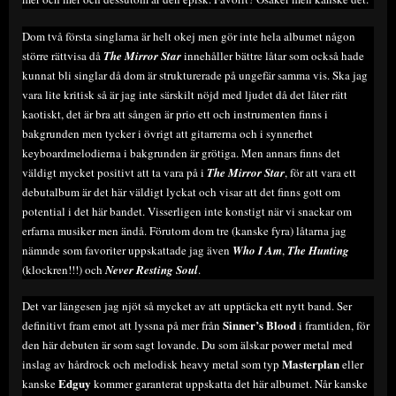
Dom två första singlarna är helt okej men gör inte hela albumet någon
större rättvisa då
The Mirror Star
innehåller bättre låtar som också hade
kunnat bli singlar då dom är strukturerade på ungefär samma vis. Ska jag
vara lite kritisk så är jag inte särskilt nöjd med ljudet då det låter rätt
kaotiskt, det är bra att sången är prio ett och instrumenten finns i
bakgrunden men tycker i övrigt att gitarrerna och i synnerhet
keyboardmelodierna i bakgrunden är grötiga. Men annars finns det
väldigt mycket positivt att ta vara på i
The Mirror Star
, för att vara ett
debutalbum är det här väldigt lyckat och visar att det finns gott om
potential i det här bandet. Visserligen inte konstigt när vi snackar om
erfarna musiker men ändå. Förutom dom tre (kanske fyra) låtarna jag
nämnde som favoriter uppskattade jag även
Who I Am
,
The Hunting
(klockren!!!) och
Never Resting Soul
.
Det var längesen jag njöt så mycket av att upptäcka ett nytt band. Ser
Sinner’s Blood
definitivt fram emot att lyssna på mer från
i framtiden, för
den här debuten är som sagt lovande. Du som älskar power metal med
Masterplan
inslag av hårdrock och melodisk heavy metal som typ
eller
Edguy
kanske
kommer garanterat uppskatta det här albumet. Når kanske