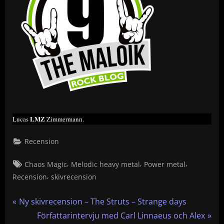
LMZ
Lucas
Zimmermann.
Recension
Tags:
,
,
,
Chaos Magic
Melodic heavy metal
Power metal
,
Recension
skivrecension
Inläggsnavigering
P
Ny skivrecension – The Struts – Strange days
r
N
Författarintervju med Carl Linnaeus och Alex