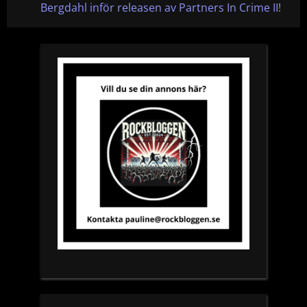
e
e
Bergdahl inför releasen av Partners In Crime II!
v
x
i
t
o
P
u
o
s
s
P
t
o
:
s
t
: