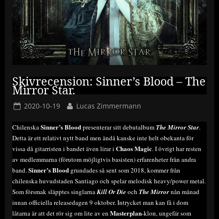
Skivrecension: Sinner’s Blood – The
Mirror Star.
Posted
By
2020-10-19
Lucas Zimmermann
on
Sinner’s Blood
Chilenska
presenterar sitt debutalbum
The Mirror Star
.
Detta är ett relativt nytt band men ändå kanske inte helt obekanta för
Chaos Magic
vissa då gitarristen i bandet även lirar i
. I övrigt har resten
av medlemmarna (förutom möjligtvis basisten) erfarenheter från andra
Sinner’s Blood
band.
grundades så sent som 2018, kommer från
chilenska huvudstaden Santiago och spelar melodisk heavy/power metal.
Som försmak släpptes singlarna
Kill Or Die
och
The Mirror
nån månad
innan officiella releasedagen 9 oktober. Intrycket man kan få i dom
Masterplan
låtarna är att det rör sig om lite av en
-klon, ungefär som