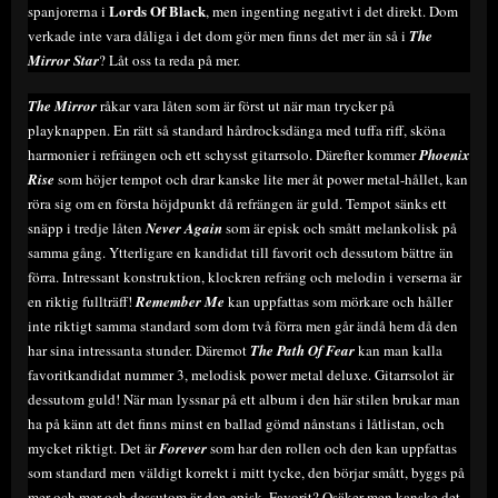
Lords Of Black
spanjorerna i
, men ingenting negativt i det direkt. Dom
verkade inte vara dåliga i det dom gör men finns det mer än så i
The
Mirror Star
? Låt oss ta reda på mer.
The Mirror
råkar vara låten som är först ut när man trycker på
playknappen. En rätt så standard hårdrocksdänga med tuffa riff, sköna
harmonier i refrängen och ett schysst gitarrsolo. Därefter kommer
Phoenix
Rise
som höjer tempot och drar kanske lite mer åt power metal-hållet, kan
röra sig om en första höjdpunkt då refrängen är guld. Tempot sänks ett
snäpp i tredje låten
Never Again
som är episk och smått melankolisk på
samma gång. Ytterligare en kandidat till favorit och dessutom bättre än
förra. Intressant konstruktion, klockren refräng och melodin i verserna är
en riktig fullträff!
Remember Me
kan uppfattas som mörkare och håller
inte riktigt samma standard som dom två förra men går ändå hem då den
har sina intressanta stunder. Däremot
The Path Of Fear
kan man kalla
favoritkandidat nummer 3, melodisk power metal deluxe. Gitarrsolot är
dessutom guld! När man lyssnar på ett album i den här stilen brukar man
ha på känn att det finns minst en ballad gömd nånstans i låtlistan, och
mycket riktigt. Det är
Forever
som har den rollen och den kan uppfattas
som standard men väldigt korrekt i mitt tycke, den börjar smått, byggs på
mer och mer och dessutom är den episk. Favorit? Osäker men kanske det.