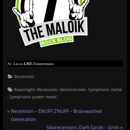
Av: Lucas
LMZ
Zimmermann.
Recension
Tags:
,
,
,
Ravenlight
Recension
skivrecension
Symphonic metal
,
Symphonic power metal
Inläggsnavigering
P
Recension – ENUFF Z’NUFF – Brainwashed
r
Generation
e
N
Skivrecension: Dark Sarah – Grim