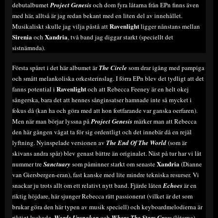
debutalbumet
Project Genesis
och dom fyra låtarna från EPn finns även
med här, alltså är jag redan bekant med en liten del av innehållet.
Ravenlight
Musikaliskt skulle jag vilja påstå att
ligger nånstans mellan
Sirenia
Xandria
och
, två band jag diggar starkt (speciellt det
sistnämnda).
Första spåret i det här albumet är
The Circle
som drar igång med pampiga
och smått melankoliska orkesterinslag. I förra EPn blev det tydligt att det
Ravenlight
fanns potential i
och att Rebecca Feeney är en helt okej
sångerska, bara det att hennes sånginsatser hamnade inte så mycket i
fokus då (kan ha och göra med att hon fortfarande var ganska oerfaren).
Men när man börjar lyssna på
Project Genesis
märker man att Rebecca
den här gången vågat ta för sig ordentligt och det innebär då en rejäl
lyftning. Nyinspelade versionen av
The End Of The World
(som är
skivans andra spår) blev genast bättre än originalet. Näst på tur har vi låt
Xandria
nummer tre
Sanctuary
som påminner starkt om senaste
(Dianne
van Giersbergen-eran), fast kanske med lite mindre tekniska resurser. Vi
snackar ju trots allt om ett relativt nytt band. Fjärde låten
Echoes
är en
riktig höjdare, här sjunger Rebecca rätt passionerat (vilket är det som
brukar göra den här typen av musik speciell) och keyboardmelodierna är
riktigt lyckade.
Words Unspoken
och
Where The Stars Grow
(låtarna)