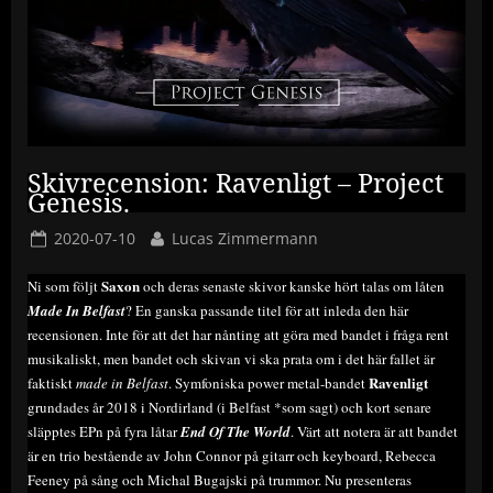
Skivrecension: Ravenligt – Project
Genesis.
Posted
By
2020-07-10
Lucas Zimmermann
on
Saxon
Ni som följt
och deras senaste skivor kanske hört talas om låten
Made In Belfast
? En ganska passande titel för att inleda den här
recensionen. Inte för att det har nånting att göra med bandet i fråga rent
musikaliskt, men bandet och skivan vi ska prata om i det här fallet är
Ravenligt
faktiskt
made in Belfast
. Symfoniska power metal-bandet
grundades år 2018 i Nordirland (i Belfast *som sagt) och kort senare
släpptes EPn på fyra låtar
End Of The World
. Värt att notera är att bandet
är en trio bestående av John Connor på gitarr och keyboard, Rebecca
Feeney på sång och Michal Bugajski på trummor. Nu presenteras