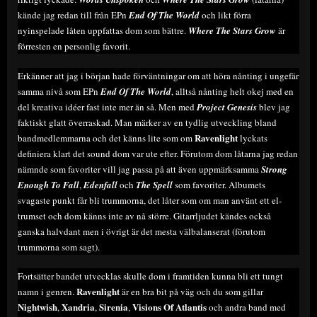
kände jag redan till från EPn
End Of The World
och likt förra
nyinspelade låten uppfattas dom som bättre.
Where The Stars Grow
är
förresten en personlig favorit.
Erkänner att jag i början hade förväntningar om att höra nånting i ungefär
samma nivå som EPn
End Of The World
, alltså nånting helt okej med en
del kreativa idéer fast inte mer än så. Men med
Project Genesis
blev jag
faktiskt glatt överraskad. Man märker av en tydlig utveckling bland
Ravenlight
bandmedlemmarna och det känns lite som om
lyckats
definiera klart det sound dom var ute efter. Förutom dom låtarna jag redan
nämnde som favoriter vill jag passa på att även uppmärksamma
Strong
Enough To Fall
,
Edenfall
och
The Spell
som favoriter. Albumets
svagaste punkt får bli trummorna, det låter som om man använt ett el-
trumset och dom känns inte av nå större. Gitarrljudet kändes också
ganska halvdant men i övrigt är det mesta välbalanserat (förutom
trummorna som sagt).
Fortsätter bandet utvecklas skulle dom i framtiden kunna bli ett tungt
Ravenlight
namn i genren.
är en bra bit på väg och du som gillar
Nightwish
Xandria
Sirenia
Visions Of Atlantis
,
,
,
och andra band med