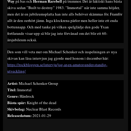
Way
Herman Rarebell
på bas och
på trummor. Det är faktiskt hans bästa
skiva sedan ”Built to destroy” 1983. ”Immortal” når inte samma höjder,
men det är en jubileumsplatta han inte alls behöver skämmas för. Framför
allt är den oerhört jämn. Inga klockrena pärlor men heller inte ett enda
bottennapp. Och med tanke på vilken spelglädje den gode Yxan
fortfarande visar upp så blir jag inte förvånad om det blir ett 60-
årsjubileum också.
Den som vill veta mer om Michael Schenker och inspelningen av nya
skivan kan läsa intervjun jag gjorde med honom i december här:
https://rockbloggen.se/intervju/jag-ar-en-amator-under-standig-
utveckling/
Artist:
Michael Schenker Group
Titel:
Immortal
Genre:
Hårdrock
Bästa spår:
Knight of the dead
Skivbolag:
Nuclear Blast Records
Releasedatum:
2021-01-29