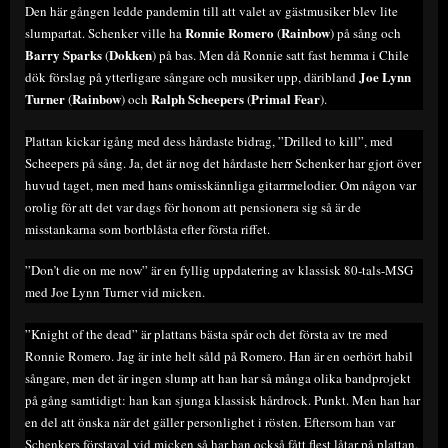
Den här gången ledde pandemin till att valet av gästmusiker blev lite
Ronnie Romero
Rainbow
slumpartat. Schenker ville ha
(
) på sång och
Barry Sparks
Dokken
(
) på bas. Men då Ronnie satt fast hemma i Chile
Joe Lynn
dök förslag på ytterligare sångare och musiker upp, däribland
Turner
Rainbow
Ralph Scheepers
Primal Fear
(
) och
(
).
Plattan kickar igång med dess hårdaste bidrag, ”Drilled to kill”, med
Scheepers på sång. Ja, det är nog det hårdaste herr Schenker har gjort över
huvud taget, men med hans omisskännliga gitarrmelodier. Om någon var
orolig för att det var dags för honom att pensionera sig så är de
misstankarna som bortblåsta efter första riffet.
”Don’t die on me now” är en fyllig uppdatering av klassisk 80-tals-MSG
med Joe Lynn Turner vid micken.
”Knight of the dead” är plattans bästa spår och det första av tre med
Ronnie Romero. Jag är inte helt såld på Romero. Han är en oerhört habil
sångare, men det är ingen slump att han har så många olika bandprojekt
på gång samtidigt: han kan sjunga klassisk hårdrock. Punkt. Men han har
en del att önska när det gäller personlighet i rösten. Eftersom han var
Schenkers förstaval vid micken så har han också fått flest låtar på plattan,