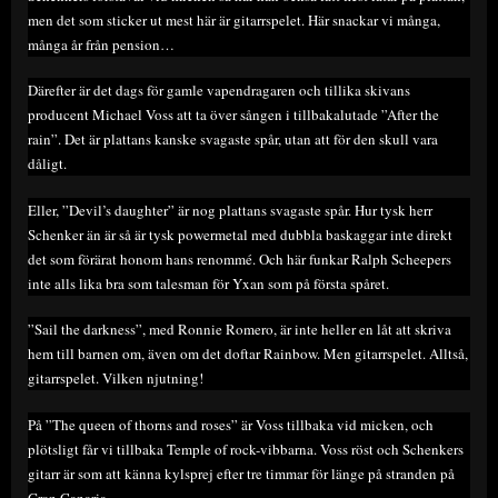
men det som sticker ut mest här är gitarrspelet. Här snackar vi många,
många år från pension…
Därefter är det dags för gamle vapendragaren och tillika skivans
producent Michael Voss att ta över sången i tillbakalutade ”After the
rain”. Det är plattans kanske svagaste spår, utan att för den skull vara
dåligt.
Eller, ”Devil’s daughter” är nog plattans svagaste spår. Hur tysk herr
Schenker än är så är tysk powermetal med dubbla baskaggar inte direkt
det som förärat honom hans renommé. Och här funkar Ralph Scheepers
inte alls lika bra som talesman för Yxan som på första spåret.
”Sail the darkness”, med Ronnie Romero, är inte heller en låt att skriva
hem till barnen om, även om det doftar Rainbow. Men gitarrspelet. Alltså,
gitarrspelet. Vilken njutning!
På ”The queen of thorns and roses” är Voss tillbaka vid micken, och
plötsligt får vi tillbaka Temple of rock-vibbarna. Voss röst och Schenkers
gitarr är som att känna kylsprej efter tre timmar för länge på stranden på
Gran Canaria.