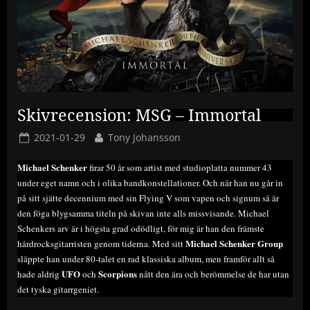
Skivrecension: MSG – Immortal
Posted
By
2021-01-29
Tony Johansson
on
Michael Schenker
firar 50 år som artist med studioplatta nummer 43
under eget namn och i olika bandkonstellationer. Och när han nu går in
på sitt sjätte decennium med sin Flying V som vapen och signum så är
den föga blygsamma titeln på skivan inte alls missvisande. Michael
Schenkers arv är i högsta grad odödligt, för mig är han den främste
Michael Schenker Group
hårdrocksgitarristen genom tiderna. Med sitt
släppte han under 80-talet en rad klassiska album, men framför allt så
UFO
Scorpions
hade aldrig
och
nått den ära och berömmelse de har utan
det tyska gitarrgeniet.