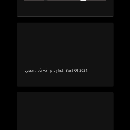
Lyssna på vår playlist: Best Of 2024!