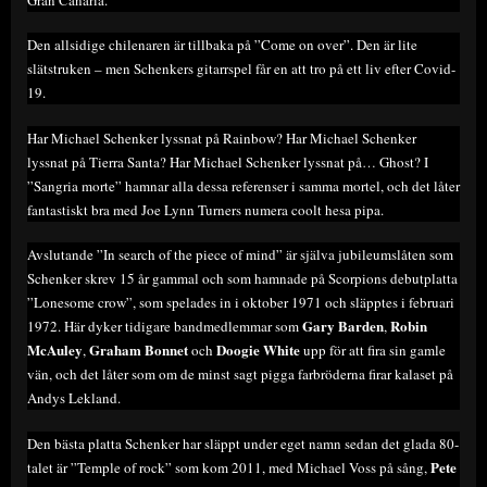
Den allsidige chilenaren är tillbaka på ”Come on over”. Den är lite
slätstruken – men Schenkers gitarrspel får en att tro på ett liv efter Covid-
19.
Har Michael Schenker lyssnat på Rainbow? Har Michael Schenker
lyssnat på Tierra Santa? Har Michael Schenker lyssnat på… Ghost? I
”Sangria morte” hamnar alla dessa referenser i samma mortel, och det låter
fantastiskt bra med Joe Lynn Turners numera coolt hesa pipa.
Avslutande ”In search of the piece of mind” är själva jubileumslåten som
Schenker skrev 15 år gammal och som hamnade på Scorpions debutplatta
”Lonesome crow”, som spelades in i oktober 1971 och släpptes i februari
Gary Barden
Robin
1972. Här dyker tidigare bandmedlemmar som
,
McAuley
Graham Bonnet
Doogie White
,
och
upp för att fira sin gamle
vän, och det låter som om de minst sagt pigga farbröderna firar kalaset på
Andys Lekland.
Den bästa platta Schenker har släppt under eget namn sedan det glada 80-
Pete
talet är ”Temple of rock” som kom 2011, med Michael Voss på sång,