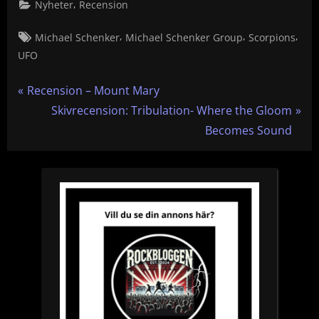
,
Nyheter
Recension
Tags:
,
,
,
Michael Schenker
Michael Schenker Group
Scorpions
UFO
Inläggsnavigering
P
Recension – Mount Mary
r
N
Skivrecension: Tribulation- Where the Gloom
e
e
Becomes Sound
v
x
i
t
o
P
u
o
s
s
P
t
o
:
s
t