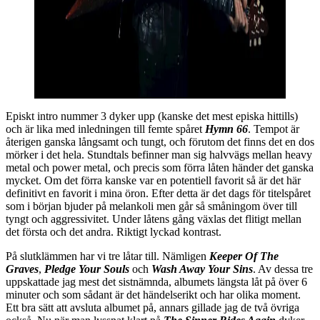
Episkt intro nummer 3 dyker upp (kanske det mest episka hittills)
och är lika med inledningen till femte spåret
Hymn 66
. Tempot är
återigen ganska långsamt och tungt, och förutom det finns det en dos
mörker i det hela. Stundtals befinner man sig halvvägs mellan heavy
metal och power metal, och precis som förra låten händer det ganska
mycket. Om det förra kanske var en potentiell favorit så är det här
definitivt en favorit i mina öron. Efter detta är det dags för titelspåret
som i början bjuder på melankoli men går så småningom över till
tyngt och aggressivitet. Under låtens gång växlas det flitigt mellan
det första och det andra. Riktigt lyckad kontrast.
På slutklämmen har vi tre låtar till. Nämligen
Keeper Of The
Graves
,
Pledge Your Souls
och
Wash Away Your Sins
. Av dessa tre
uppskattade jag mest det sistnämnda, albumets längsta låt på över 6
minuter och som sådant är det händelserikt och har olika moment.
Ett bra sätt att avsluta albumet på, annars gillade jag de två övriga