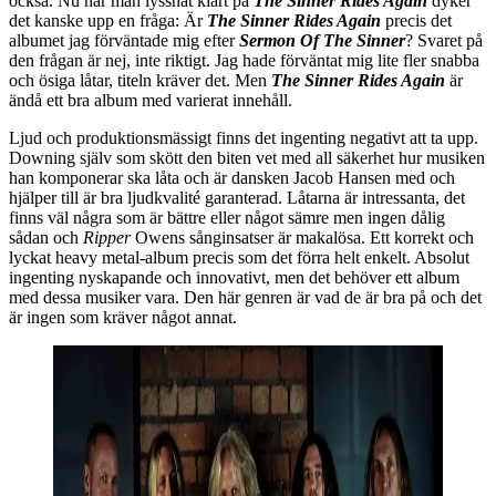
också. Nu när man lyssnat klart på
The Sinner Rides Again
dyker
det kanske upp en fråga: Är
The Sinner Rides Again
precis det
albumet jag förväntade mig efter
Sermon Of The Sinner
? Svaret på
den frågan är nej, inte riktigt. Jag hade förväntat mig lite fler snabba
och ösiga låtar, titeln kräver det. Men
The Sinner Rides Again
är
ändå ett bra album med varierat innehåll.
Ljud och produktionsmässigt finns det ingenting negativt att ta upp.
Downing själv som skött den biten vet med all säkerhet hur musiken
han komponerar ska låta och är dansken Jacob Hansen med och
hjälper till är bra ljudkvalité garanterad. Låtarna är intressanta, det
finns väl några som är bättre eller något sämre men ingen dålig
sådan och
Ripper
Owens sånginsatser är makalösa. Ett korrekt och
lyckat heavy metal-album precis som det förra helt enkelt. Absolut
ingenting nyskapande och innovativt, men det behöver ett album
med dessa musiker vara. Den här genren är vad de är bra på och det
är ingen som kräver något annat.