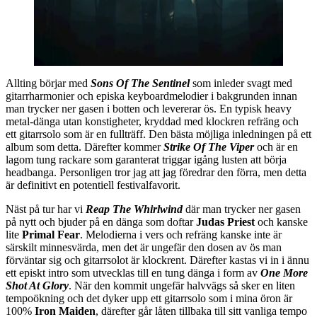
Allting börjar med
Sons Of The Sentinel
som inleder svagt med
gitarrharmonier och episka keyboardmelodier i bakgrunden innan
man trycker ner gasen i botten och levererar ös. En typisk heavy
metal-dänga utan konstigheter, kryddad med klockren refräng och
ett gitarrsolo som är en fullträff. Den bästa möjliga inledningen på ett
album som detta. Därefter kommer
Strike Of The Viper
och är en
lagom tung rackare som garanterat triggar igång lusten att börja
headbanga. Personligen tror jag att jag föredrar den förra, men detta
är definitivt en potentiell festivalfavorit.
Näst på tur har vi
Reap The Whirlwind
där man trycker ner gasen
på nytt och bjuder på en dänga som doftar
Judas Priest
och kanske
lite
Primal Fear
. Melodierna i vers och refräng kanske inte är
särskilt minnesvärda, men det är ungefär den dosen av ös man
förväntar sig och gitarrsolot är klockrent. Därefter kastas vi in i ännu
ett episkt intro som utvecklas till en tung dänga i form av
One More
Shot At Glory
. När den kommit ungefär halvvägs så sker en liten
tempoökning och det dyker upp ett gitarrsolo som i mina öron är
100%
Iron Maiden
, därefter går låten tillbaka till sitt vanliga tempo