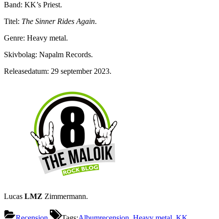
Band: KK’s Priest.
Titel:
The Sinner Rides Again
.
Genre: Heavy metal.
Skivbolag: Napalm Records.
Releasedatum: 29 september 2023.
Lucas
LMZ
Zimmermann.
Recension
Tags:
Albumrecension
,
Heavy metal
,
KK