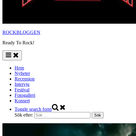
ROCKBLOGGEN
Ready To Rock!
Hem
Nyheter
Recension
Intervju
Festival
Fotogalleri
Konsert
Toggle search form
Sök efter: