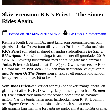
Skivrecension: KK’s Priest – The Sinner
Rides Again.
Posted on
2023-09-29
2023-09-29
By
Lucas Zimmermann
Kenneth Keith Downing Jr., mest känd som originalmedlem och
gitarrist i
Judas Priest
fram till avhoppet 2011, är tillbaka med sitt
KK’s Priest
som idag är släppt sitt andra studioalbum
The Sinner
Rides Again
. Som säkert många insatta känner till grundades 2019
av K. K. Downing tillsammans med andra tidigare medlemmar i
Judas Priest
, där bland annat Tim
Ripper
Owens som ersatte Rob
Halford mellan 1996 och 2003, och man debuterade väldigt starkt
med
Sermon Of The Sinner
som är rakt av ett renodlat old school
heavy metal-album av bästa kvalité.
Som
Judas Priest
-fan var det för mig (och säkert många andra) en
glad nyhet att se K. K. Downing skapa musik igen och att
Sermon
Of The Sinner
blev mumma för öronen borde inte ha förvånat
någon. När två tunga namn inom hårdrocken som K. K. Downing
och
Ripper
Owens slår ihop sina hjärnor och skapar musik
tillsammans kan man inte förvänta sig något annat än högsta kvalité.