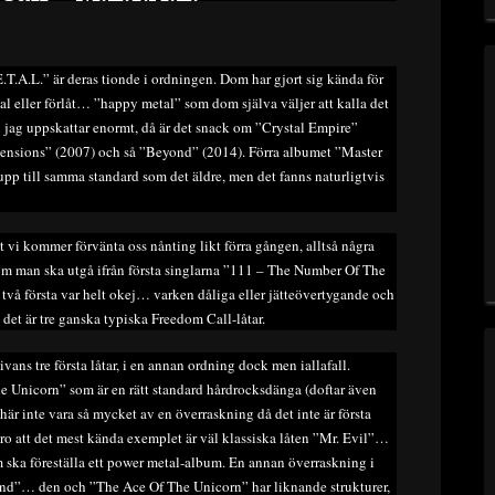
T.A.L.” är deras tionde i ordningen. Dom har gjort sig kända för
al eller förlåt… ”happy metal” som dom själva väljer att kalla det
en jag uppskattar enormt, då är det snack om ”Crystal Empire”
imensions” (2007) och så ”Beyond” (2014). Förra albumet ”Master
upp till samma standard som det äldre, men det fanns naturligtvis
t vi kommer förvänta oss nånting likt förra gången, alltså några
l om man ska utgå ifrån första singlarna ”111 – The Number Of The
två första var helt okej… varken dåliga eller jätteövertygande och
 det är tre ganska typiska Freedom Call-låtar.
vans tre första låtar, i en annan ordning dock men iallafall.
 Unicorn” som är en rätt standard hårdrocksdänga (doftar även
här inte vara så mycket av en överraskning då det inte är första
tro att det mest kända exemplet är väl klassiska låten ”Mr. Evil”…
ska föreställa ett power metal-album. En annan överraskning i
and”… den och ”The Ace Of The Unicorn” har liknande strukturer,