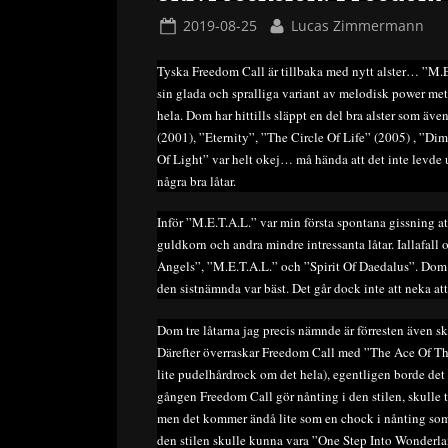
Posted
By
2019-08-25
Lucas Zimmermann
on
Tyska Freedom Call är tillbaka med nytt alster… ”M.E.
sin glada och spralliga variant av melodisk power met
hela. Dom har hittills släppt en del bra alster som äv
(2001), ”Eternity”, ”The Circle Of Life” (2005) , ”D
Of Light” var helt okej… må hända att det inte levde 
några bra låtar.
Inför ”M.E.T.A.L.” var min första spontana gissning at
guldkorn och andra mindre intressanta låtar. Iallafal
Angels”, ”M.E.T.A.L.” och ”Spirit Of Daedalus”. Dom 
den sistnämnda var bäst. Det går dock inte att neka att
Dom tre låtarna jag precis nämnde är förresten även ski
Därefter överraskar Freedom Call med ”The Ace Of The
lite pudelhårdrock om det hela), egentligen borde det 
gången Freedom Call gör nånting i den stilen, skulle 
men det kommer ändå lite som en chock i nånting som 
den stilen skulle kunna vara ”One Step Into Wonderl