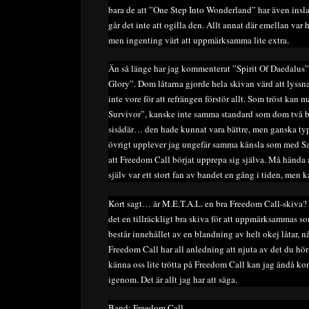
bara de att ”One Step Into Wonderland” har även inslag
går det inte att ogilla den. Allt annat där emellan var
men ingenting värt att uppmärksamma lite extra.
Än så länge har jag kommenterat ”Spirit Of Daedalus”
Glory”. Dom låtarna gjorde hela skivan värd att lyss
inte vore för att refrängen förstör allt. Som tröst kan
Survivor”, kanske inte samma standard som dom två b
sisådär… den hade kunnat vara bättre, men ganska typ
övrigt upplever jag ungefär samma känsla som med Sab
att Freedom Call börjat upprepa sig själva. Må hända 
själv var ett stort fan av bandet en gång i tiden, men k
Kort sagt… är M.E.T.A.L. en bra Freedom Call-skiva? Sv
det en tillräckligt bra skiva för att uppmärksammas som
består innehållet av en blandning av helt okej låtar, 
Freedom Call har all anledning att njuta av det du hör
känna oss lite trötta på Freedom Call kan jag ändå kons
igenom. Det är allt jag har att säga.
Band: Freedom Call.