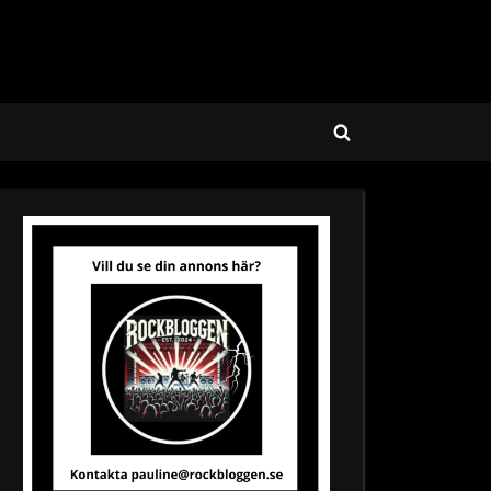
Toggle
search
form