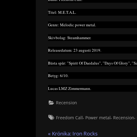
Titel: M.E.T.A.L.
Genre: Melodic power metal.
Skivbolag: Steamhammer.
Releasedatum: 23 augusti 2019.
Bästa spår: ”Spirit Of Daedalus”, ”Days Of Glory”, ”
Betyg: 6/10.
Lucas LMZ Zimmermann.
Recension
Tags:
,
,
,
Freedom Call
Power metal
Recension
Inläggsnavigering
P
Krönika: Iron Rocks