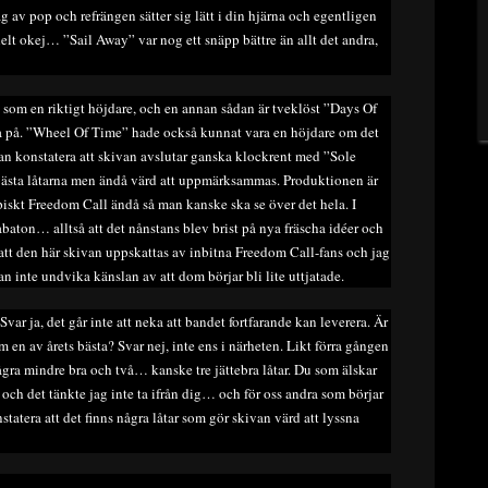
 av pop och refrängen sätter sig lätt i din hjärna och egentligen
 helt okej… ”Sail Away” var nog ett snäpp bättre än allt det andra,
 som en riktigt höjdare, och en annan sådan är tveklöst ”Days Of
na på. ”Wheel Of Time” hade också kunnat vara en höjdare om det
 man konstatera att skivan avslutar ganska klockrent med ”Sole
ästa låtarna men ändå värd att uppmärksammas. Produktionen är
iskt Freedom Call ändå så man kanske ska se över det hela. I
aton… alltså att det nånstans blev brist på nya fräscha idéer och
att den här skivan uppskattas av inbitna Freedom Call-fans och jag
an inte undvika känslan av att dom börjar bli lite uttjatade.
ar ja, det går inte att neka att bandet fortfarande kan leverera. Är
 en av årets bästa? Svar nej, inte ens i närheten. Likt förra gången
några mindre bra och två… kanske tre jättebra låtar. Du som älskar
 och det tänkte jag inte ta ifrån dig… och för oss andra som börjar
tatera att det finns några låtar som gör skivan värd att lyssna