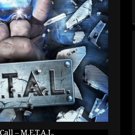
all – M.E.T.A.L.