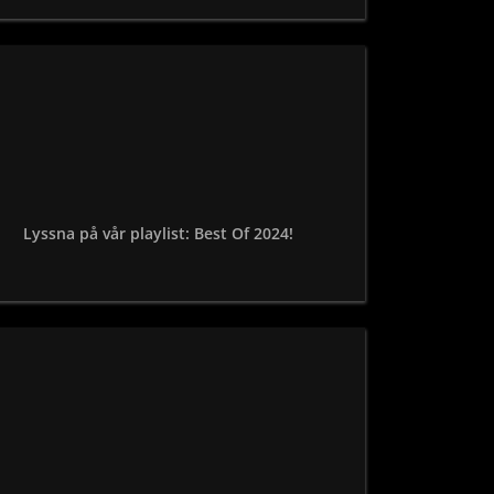
Lyssna på vår playlist: Best Of 2024!