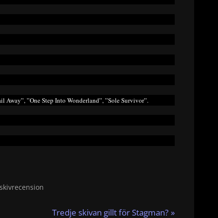
Sail Away”, ”One Step Into Wonderland”, ”Sole Survivor”.
skivrecension
N
Tredje skivan gillt för Stagman?