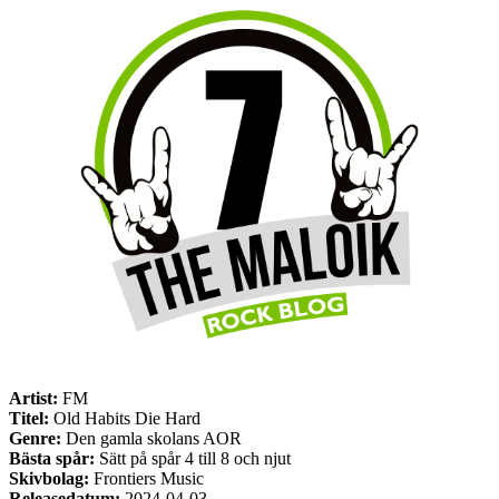
Artist:
FM
Titel:
Old Habits Die Hard
Genre:
Den gamla skolans AOR
Bästa spår:
Sätt på spår 4 till 8 och njut
Skivbolag:
Frontiers Music
Releasedatum:
2024-04-03