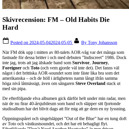
Skivrecension: FM – Old Habits Die
Hard
Posted on
2024-05-04
2024-05-05
By
Tony Johansson
När FM dök upp i mitten av 80-talets AOR-våg var det många som
fastnade för dessa britter i och med debuten ”Indiscreet” 1986. Dock
inte jag, trots att jag älskade band som
Survivor
,
Journey
,
Foreigner
och
Toto
(och vem gjorde väl inte det). Det fanns väl
något i det brittiska AOR-soundet som inte fäste lika bra som det
amerikanska – och de höll i ärlighetens namn långt ifrån samma
höga nivå låtmässigt, även om sångaren
Steve Overland
stack ut
med sin pipa.
De efterföljande elva albumen gick därför helt under min radar, men
när de nu firar 40-årsjubileum som band och släpper sitt fjortonde
studioalbum har det blivit dags att för mig att ge dem en ny lyssning.
Öppningsspåret och singelsläppet ”Out of the Blue” har en tung doft
av Toto och västkustsoundet, och det har ett behagligt flyt.
Efterföljande ”Don’t Need Another Heartache” är mer driven,