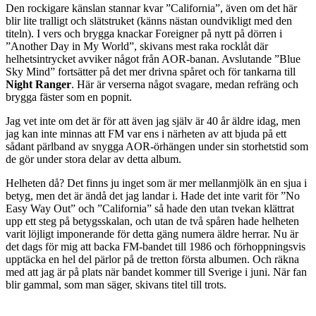
Den rockigare känslan stannar kvar ”California”, även om det här
blir lite tralligt och slätstruket (känns nästan oundvikligt med den
titeln). I vers och brygga knackar Foreigner på nytt på dörren i
”Another Day in My World”, skivans mest raka rocklåt där
helhetsintrycket avviker något från AOR-banan. Avslutande ”Blue
Sky Mind” fortsätter på det mer drivna spåret och för tankarna till
Night Ranger
. Här är verserna något svagare, medan refräng och
brygga fäster som en popnit.
Jag vet inte om det är för att även jag själv är 40 år äldre idag, men
jag kan inte minnas att FM var ens i närheten av att bjuda på ett
sådant pärlband av snygga AOR-örhängen under sin storhetstid som
de gör under stora delar av detta album.
Helheten då? Det finns ju inget som är mer mellanmjölk än en sjua i
betyg, men det är ändå det jag landar i. Hade det inte varit för ”No
Easy Way Out” och ”California” så hade den utan tvekan klättrat
upp ett steg på betygsskalan, och utan de två spåren hade helheten
varit löjligt imponerande för detta gäng numera äldre herrar. Nu är
det dags för mig att backa FM-bandet till 1986 och förhoppningsvis
upptäcka en hel del pärlor på de tretton första albumen. Och räkna
med att jag är på plats när bandet kommer till Sverige i juni. När fan
blir gammal, som man säger, skivans titel till trots.