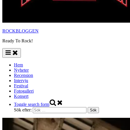
ROCKBLOGGEN
Ready To Rock!
Hem
Nyheter
Recension
Intervju
Festival
Fotogalleri
Konsert
Toggle search form
Sök efter: