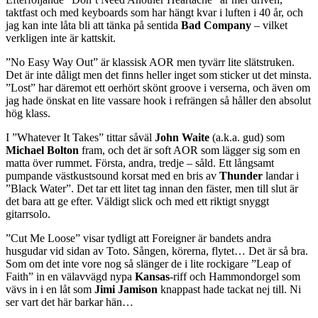
taktfast och med keyboards som har hängt kvar i luften i 40 år, och
jag kan inte låta bli att tänka på sentida
Bad Company
– vilket
verkligen inte är kattskit.
”No Easy Way Out” är klassisk AOR men tyvärr lite slätstruken.
Det är inte dåligt men det finns heller inget som sticker ut det minsta.
”Lost” har däremot ett oerhört skönt groove i verserna, och även om
jag hade önskat en lite vassare hook i refrängen så håller den absolut
hög klass.
I ”Whatever It Takes” tittar såväl
John Waite
(a.k.a. gud) som
Michael Bolton
fram, och det är soft AOR som lägger sig som en
matta över rummet. Första, andra, tredje – såld. Ett långsamt
pumpande västkustsound korsat med en bris av
Thunder
landar i
”Black Water”. Det tar ett litet tag innan den fäster, men till slut är
det bara att ge efter. Väldigt slick och med ett riktigt snyggt
gitarrsolo.
”Cut Me Loose” visar tydligt att Foreigner är bandets andra
husgudar vid sidan av Toto. Sången, körerna, flytet… Det är så bra.
Som om det inte vore nog så slänger de i lite rockigare ”Leap of
Faith” in en välavvägd nypa
Kansas
-riff och Hammondorgel som
vävs in i en låt som
Jimi Jamison
knappast hade tackat nej till. Ni
ser vart det här barkar hän…