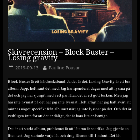
Skivrecension – Block Buster –
Losing gravity
Posted
By
2019-09-13
Pauline Pousar
on
Block Buster är ett hårdrocksband. Ja det är det. Losing Gravity är ett bra
album. Japp, helt sant det med. Jag har spenderat dagar med att lyssna på
det och jag har sjungit med i ett par låtar, det är ett gott tecken. Men jag
har inte nynnat på det när jag inte lyssnat. Helt ärligt har jag haft svårt att
minnas något specifikt från albumet när jag inte lyssnat på det. Och det är
verkligen inte för att det är dåligt, det är bara lite enformigt.
Det är ett starkt album, problemet är att låtarna är snarlika. Jag gjorde en
liten test. Jag startade varje låt och drog läsaren till 1 minut. Det lät