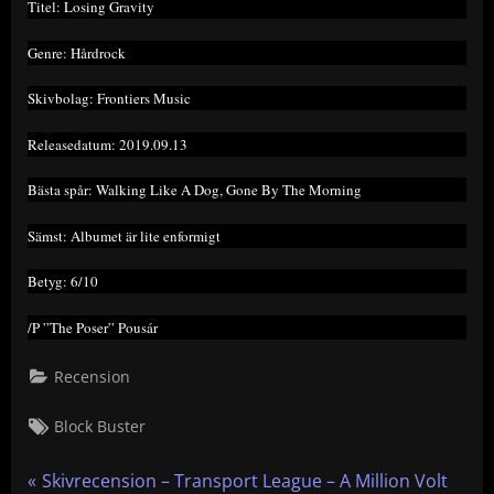
Titel: Losing Gravity
Genre: Hårdrock
Skivbolag: Frontiers Music
Releasedatum: 2019.09.13
Bästa spår: Walking Like A Dog, Gone By The Morning
Sämst: Albumet är lite enformigt
Betyg: 6/10
/P ”The Poser” Pousár
Recension
Tags:
Block Buster
Inläggsnavigering
P
Skivrecension – Transport League – A Million Volt