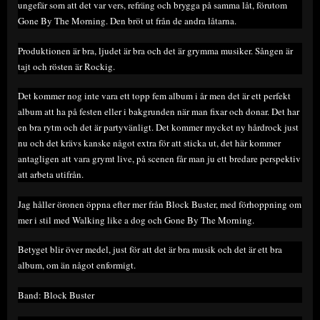
ungefär som att det var vers, refräng och brygga på samma låt, förutom
Gone By The Morning. Den bröt ut från de andra låtarna.
Produktionen är bra, ljudet är bra och det är grymma musiker. Sången är
tajt och rösten är Rockig.
Det kommer nog inte vara ett topp fem album i år men det är ett perfekt
album att ha på festen eller i bakgrunden när man fixar och donar. Det har
en bra rytm och det är partyvänligt. Det kommer mycket ny hårdrock just
nu och det krävs kanske något extra för att sticka ut, det här kommer
antagligen att vara grymt live, på scenen får man ju ett bredare perspektiv
att arbeta utifrån.
Jag håller öronen öppna efter mer från Block Buster, med förhoppning om
mer i stil med Walking like a dog och Gone By The Morning.
Betyget blir över medel, just för att det är bra musik och det är ett bra
album, om än något enformigt.
Band: Block Buster