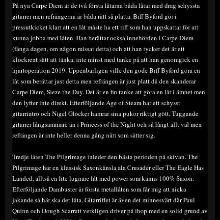
På nya Carpe Diem är de två första låtarna båda låtar med drag schyssta
gitarrer men refrängerna är båda rätt så platta. Biff Byford gör i
pressutkicket klart att en låt måste ha ett riff som han uppskattar för att
kunna jobba med låten. Han berättar också innebörden i Carpe Diem
(fånga dagen, om någon missat detta) och att han tycker det är ett
klockrent sätt att tänka, inte minst med tanke på att han genomgick en
hjärtoperation 2019. Uppenbarligen ville den gode Biff Byford göra en
låt som berättar just detta men refrängen är just platt då den skanderar
Carpe Diem, Sieze the Day. Det är en fin tanke att göra en låt i ämnet men
den lyfter inte direkt. Efterföljande Age of Steam har ett schysst
gitarrintro och Nigel Glocker hamrar sina pukor riktigt gött. Tuggande
gitarrer långsammare än i Princess of the Night och så långt allt väl men
refrängen är inte heller denna gång nått som sätter sig.
Tredje låten The Pilgrimage inleder den bästa perioden på skivan. The
Pilgrimage har en klassisk Saxonkänsla ala Crusader eller The Eagle Has
Landed, alltså en lite lugnare låt med power som känns 100% Saxon.
Efterföljande Dambuster är första metallåten som får mig att nicka
jakande så här ska det låta. Gitarriffet är även det minnesvärt där Paul
Quinn och Dough Scarratt verkligen driver på ihop med en solid grund av