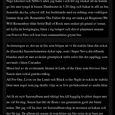
Nige Glocker och Nibbs Carter, jag hade i och för sig önskat att de kunde
ge lite mer tyngd åt basen. Dambuster är 3.20 lång och bakar in allt en bra
Saxonlåt ska ha, schysst riff, bra berättande med en refräng som verkligen
limmar ihop allt. Remember The Fallen får mig att tänka på Requiem (We
Will Remember) ifrån Solid Ball of Rock men endast på grund av temat,
att hylla de bortgångna, låten i sig tempot och drivet påminner snarare
om Forever Free och kan bara sammanfattas grymt bra.
Avslutningen av skivan är lite som början att vi får stabila låtar där också
de klassiska Saxonelementen dyker upp, som i Super Nova där riffande
blandas med ett mer avskalat gitarrplock inför solot likt det upplägg som
används i låten Crusader.
Minst kul av de avslutande låtarna är Lady of the Gray som förvisso låter
Saxon men också ganska tråkig.
All For One, Livin on the Limit och Black is the Night är också de stabila
låtar men inget som jag skulle vilja se se live på bekostnad av andra låtar.
Att få ett nytt Saxonalbum med riktigt bra till hygglig kvalitet duger mer
än väl för mig. Saxon har likt de flesta i sin generation gjort det bästa
redan. Det jag vill ha utav ett Saxonalbum idag är russinen ur kakan och
det får jag. De album på senare år som höjer sig lite extra är ju bara ren