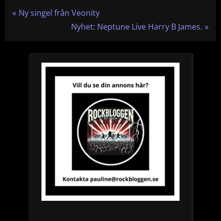
Inläggsnavigering
P
Ny singel från Veonity
r
N
Nyhet: Neptune Live Harry B James.
e
e
v
x
i
t
o
P
u
o
s
s
P
t
o
:
s
t
: