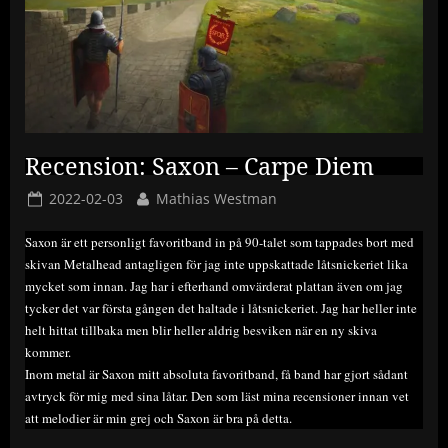
Recension: Saxon – Carpe Diem
Posted
By
2022-02-03
Mathias Westman
on
Saxon är ett personligt favoritband in på 90-talet som tappades bort med
skivan Metalhead antagligen för jag inte uppskattade låtsnickeriet lika
mycket som innan. Jag har i efterhand omvärderat plattan även om jag
tycker det var första gången det haltade i låtsnickeriet. Jag har heller inte
helt hittat tillbaka men blir heller aldrig besviken när en ny skiva
kommer.
Inom metal är Saxon mitt absoluta favoritband, få band har gjort sådant
avtryck för mig med sina låtar. Den som läst mina recensioner innan vet
att melodier är min grej och Saxon är bra på detta.