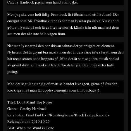
Catchy Hardrock passar som hand i handske.
Men jag ska vara helt ärlig. Frontback är i första hand ett liveband. Den
energin som ÄR Frontback tappas när man lyssnar på skiva. Visst är det
gött att lyssna på och få en liten sensorisk känsla från när man sett dem
sist men det når inte hela vägen fram.
När man lyssnar på den här skivan saknas det ytterligare ett element.
Nyheten. Det är grymt bra musik men det är dessvärre inte så nytt som den
här recensenten hade hoppats på. Men det är som sagt bra musik spelad
av grymt duktiga musiker. Och därför delar jag idag ut en extra halv
poäng.
Med det sagt längtar jag efter att se bandet live igen, gärna på Sweden
Rock igen. Så man får uppleva energin som är Frontback!!
Titel: Don’t Mind The Noise
Genre: Catchy Hardrock
Skivbolag: Dead End Exit/Roastinghouse/Black Lodge Records
Releasedatum: 2019.10.25
Bäst: When the Wind is Gone