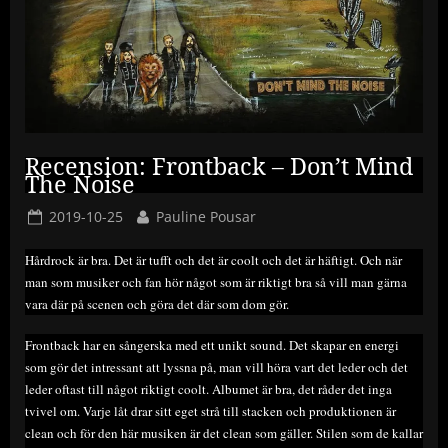
Recension: Frontback – Don’t Mind
The Noise
Posted
By
2019-10-25
Pauline Pousar
on
Hårdrock är bra. Det är tufft och det är coolt och det är häftigt. Och när
man som musiker och fan hör något som är riktigt bra så vill man gärna
vara där på scenen och göra det där som dom gör.
Frontback har en sångerska med ett unikt sound. Det skapar en energi
som gör det intressant att lyssna på, man vill höra vart det leder och det
leder oftast till något riktigt coolt. Albumet är bra, det råder det inga
tvivel om. Varje låt drar sitt eget strå till stacken och produktionen är
clean och för den här musiken är det clean som gäller. Stilen som de kallar