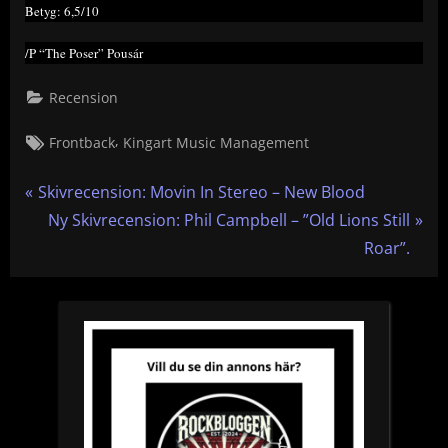
Betyg: 6,5/10
/P “The Poser” Pousár
Recension
Tags:
,
Frontback
Kingart Music Management
Inläggsnavigering
P
Skivrecension: Movin In Stereo – New Blood
r
N
Ny Skivrecension: Phil Campbell – ”Old Lions Still
e
e
Roar”.
v
x
i
t
o
P
u
o
s
s
P
t
o
: