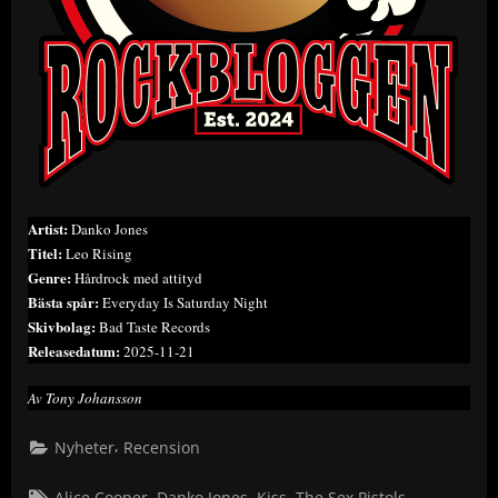
Artist:
Danko Jones
Titel:
Leo Rising
Genre:
Hårdrock med attityd
Bästa spår:
Everyday Is Saturday Night
Skivbolag:
Bad Taste Records
Releasedatum:
2025-11-21
Av Tony Johansson
,
Nyheter
Recension
Tags:
,
,
,
Alice Cooper
Danko Jones
Kiss
The Sex Pistols