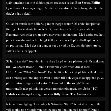
Bon Scotts
Philip
själv innehar, har inte skådats på en rockscen sedan
,
Lynotts
Lemmys
och
dagar. Att de tre dessutom är hans husgudar är inte
direkt någon skräll.
Gillar du musik som håller sig inom trygga ramar? Då är det här plattan
för dig. Den kortaste låten är 3:07, den längsta 3:36, inga snabba
Ramones-ryck eller progressiva utsvävningar här inte. Med andra ord helt
perfekt om du undrar hur långt 400 meter är – sätt på valfritt spår och ta
en promenad. Med det här bandet vet du vad du får, och du biter ytterst
sällan i det sura äpplet.
Så hur låter det? Soundet är lite råare än på senare plattor och för tankarna
till ”We Sweat Blood”. Danko kickar in ytterdörren direkt med
käftsmällen ”What You Need”. Det är rått och rockigt på bästa Danko-vis
och omöjlig att inte knyta näven i luften till och vilja söka upp bad guys
på Torontos ruffigaste bakgator. ”Diamond in the rough” är mer
John ”JC”
traditionellt rakt-på-sak där versen trumfar refrängen, och
Calabreses
Billy Boss
The Aristocats
basspel svänger mer än
i
.
När de blåser igång ”Everyday Is Saturday Night” är det så att jag själv
vill sparka upp ytterdörren och ge mig ut i natten med übertuff Danko-