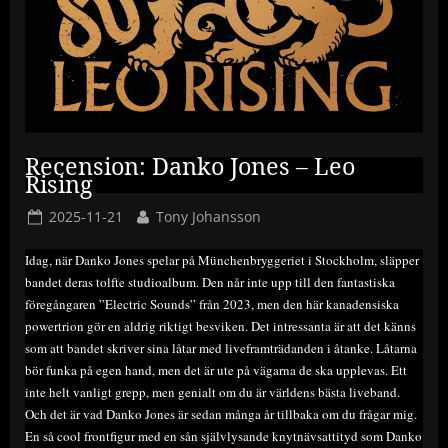
Recension: Danko Jones – Leo
Rising
Posted
By
2025-11-21
Tony Johansson
on
Idag, när Danko Jones spelar på Münchenbryggeriet i Stockholm, släpper
bandet deras tolfte studioalbum. Den når inte upp till den fantastiska
föregångaren ”Electric Sounds” från 2023, men den här kanadensiska
powertrion gör en aldrig riktigt besviken. Det intressanta är att det känns
som att bandet skriver sina låtar med liveframträdanden i åtanke. Låtarna
bör funka på egen hand, men det är ute på vägarna de ska upplevas. Ett
inte helt vanligt grepp, men genialt om du är världens bästa liveband.
Och det är vad Danko Jones är sedan många år tillbaka om du frågar mig.
En så cool frontfigur med en sån självlysande knytnävsattityd som Danko