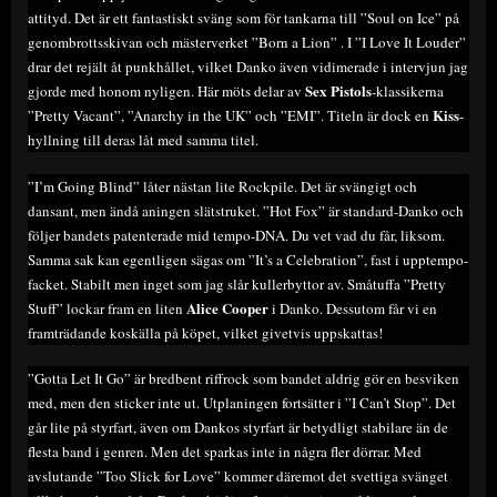
attityd. Det är ett fantastiskt sväng som för tankarna till ”Soul on Ice” på
genombrottsskivan och mästerverket ”Born a Lion” . I ”I Love It Louder”
drar det rejält åt punkhållet, vilket Danko även vidimerade i intervjun jag
Sex Pistols
gjorde med honom nyligen. Här möts delar av
-klassikerna
Kiss
”Pretty Vacant”, ”Anarchy in the UK” och ”EMI”. Titeln är dock en
-
hyllning till deras låt med samma titel.
”I’m Going Blind” låter nästan lite Rockpile. Det är svängigt och
dansant, men ändå aningen slätstruket. ”Hot Fox” är standard-Danko och
följer bandets patenterade mid tempo-DNA. Du vet vad du får, liksom.
Samma sak kan egentligen sägas om ”It’s a Celebration”, fast i upptempo-
facket. Stabilt men inget som jag slår kullerbyttor av. Småtuffa ”Pretty
Alice Cooper
Stuff” lockar fram en liten
i Danko. Dessutom får vi en
framträdande koskälla på köpet, vilket givetvis uppskattas!
”Gotta Let It Go” är bredbent riffrock som bandet aldrig gör en besviken
med, men den sticker inte ut. Utplaningen fortsätter i ”I Can’t Stop”. Det
går lite på styrfart, även om Dankos styrfart är betydligt stabilare än de
flesta band i genren. Men det sparkas inte in några fler dörrar. Med
avslutande ”Too Slick for Love” kommer däremot det svettiga svänget