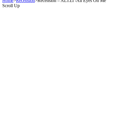
Home
>
Recension
>
Recension – ALTZI -All Eyes On Me
Scroll Up