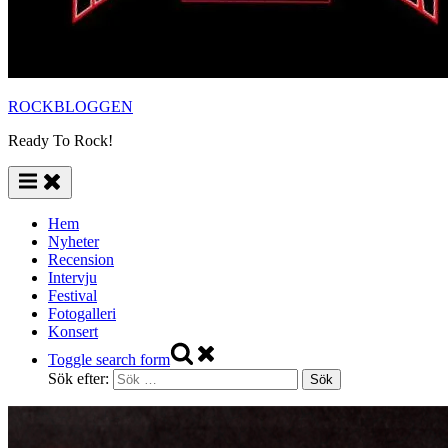
ROCKBLOGGEN
Ready To Rock!
Hem
Nyheter
Recension
Intervju
Festival
Fotogalleri
Konsert
Toggle search form
Sök efter: