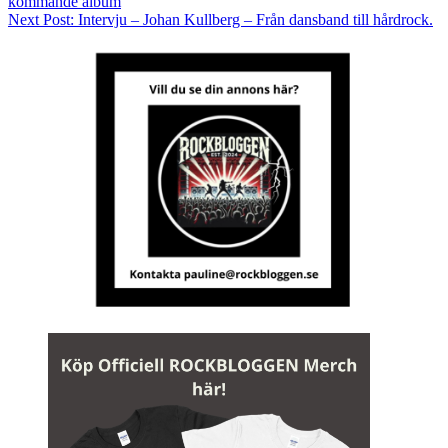
kommande album
Next Post:
Intervju – Johan Kullberg – Från dansband till hårdrock.