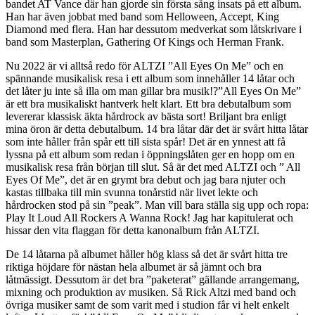
bandet AT Vance där han gjorde sin första sång insats på ett album.
Han har även jobbat med band som Helloween, Accept, King
Diamond med flera. Han har dessutom medverkat som låtskrivare i
band som Masterplan, Gathering Of Kings och Herman Frank.
Nu 2022 är vi alltså redo för ALTZI ”All Eyes On Me” och en
spännande musikalisk resa i ett album som innehåller 14 låtar och
det låter ju inte så illa om man gillar bra musik!?”All Eyes On Me”
är ett bra musikaliskt hantverk helt klart. Ett bra debutalbum som
levererar klassisk äkta hårdrock av bästa sort! Briljant bra enligt
mina öron är detta debutalbum. 14 bra låtar där det är svårt hitta låtar
som inte håller från spår ett till sista spår! Det är en ynnest att få
lyssna på ett album som redan i öppningslåten ger en hopp om en
musikalisk resa från början till slut. Så är det med ALTZI och ” All
Eyes Of Me”, det är en grymt bra debut och jag bara njuter och
kastas tillbaka till min svunna tonårstid när livet lekte och
hårdrocken stod på sin ”peak”. Man vill bara ställa sig upp och ropa:
Play It Loud All Rockers A Wanna Rock! Jag har kapitulerat och
hissar den vita flaggan för detta kanonalbum från ALTZI.
De 14 låtarna på albumet håller hög klass så det är svårt hitta tre
riktiga höjdare för nästan hela albumet är så jämnt och bra
låtmässigt. Dessutom är det bra ”paketerat” gällande arrangemang,
mixning och produktion av musiken. Så Rick Altzi med band och
övriga musiker samt de som varit med i studion får vi helt enkelt