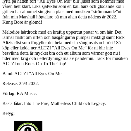
lyfta på hatten för! ”All Eyes On Me” blir ljuset som kommer med
våren helt klart. Lika självklar som en kall bärs och glödande kol i
grillen har albumet sin givna plats med musiken ”strömmande”ut
från min Marshall högtalare på min altan detta nådens år 2022.
Kung Bore är glömd!
Melodiös hårdrock med en kraftig uppercut pratar vi om här. Det
larmar friskt om riffen och basgångarna pumpar mäktigt samt Rick
Altzis röst som förgyller det hela med sin sånginsats och röst! Så
köp eller ladda ner ALTZI ”All Eyes On Me” för ni blir inte
besvikna detta är mycket bra och ett album som värmer gott nu i
tider med krig och i efterdyningarna av pandemin. Tack för musiken
ALTZI och Rock On To The Top!
Band: ALTZI ”All Eyes On Me.
Release: 25/3 2022.
Förlag: RA Music.
Bästa låtar: Into The Fire, Motherless Child och Legacy.
Betyg: