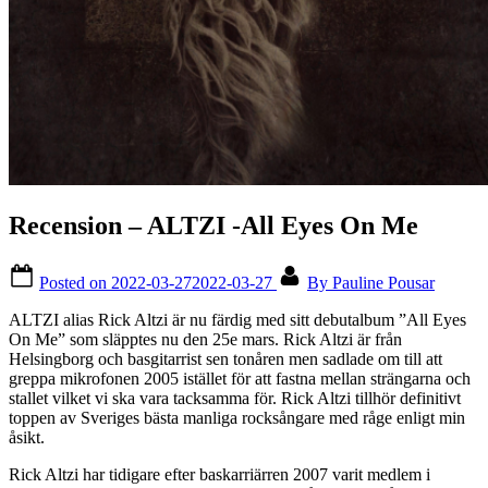
Recension – ALTZI -All Eyes On Me
Posted on
2022-03-27
2022-03-27
By
Pauline Pousar
ALTZI alias Rick Altzi är nu färdig med sitt debutalbum ”All Eyes
On Me” som släpptes nu den 25e mars. Rick Altzi är från
Helsingborg och basgitarrist sen tonåren men sadlade om till att
greppa mikrofonen 2005 istället för att fastna mellan strängarna och
stallet vilket vi ska vara tacksamma för. Rick Altzi tillhör definitivt
toppen av Sveriges bästa manliga rocksångare med råge enligt min
åsikt.
Rick Altzi har tidigare efter baskarriärren 2007 varit medlem i