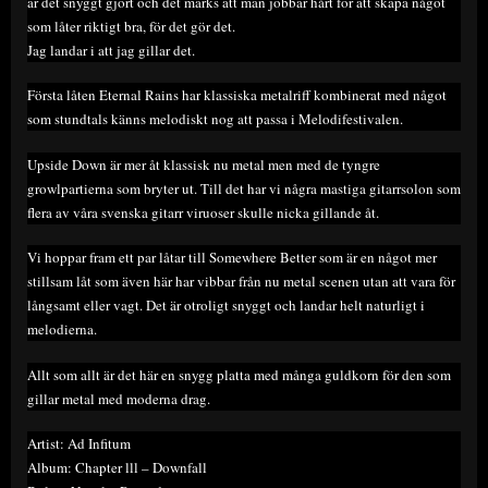
är det snyggt gjort och det märks att man jobbar hårt för att skapa något
som låter riktigt bra, för det gör det.
Jag landar i att jag gillar det.
Första låten Eternal Rains har klassiska metalriff kombinerat med något
som stundtals känns melodiskt nog att passa i Melodifestivalen.
Upside Down är mer åt klassisk nu metal men med de tyngre
growlpartierna som bryter ut. Till det har vi några mastiga gitarrsolon som
flera av våra svenska gitarr viruoser skulle nicka gillande åt.
Vi hoppar fram ett par låtar till Somewhere Better som är en något mer
stillsam låt som även här har vibbar från nu metal scenen utan att vara för
långsamt eller vagt. Det är otroligt snyggt och landar helt naturligt i
melodierna.
Allt som allt är det här en snygg platta med många guldkorn för den som
gillar metal med moderna drag.
Artist: Ad Infitum
Album: Chapter lll – Downfall