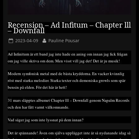
Recension – Ad Infitum – Chapter lll
– Downfall
Posted
By
2023-04-09
Pauline Pousar
on
Ad Infinitum är ett band jag inte hade en aning om innan jag fick frågan
om jag ville skriva om dem. Men visst vill jag det! Det är ju musik!
Modern symfonisk metal med de bästa kryddorna. En vacker kvinnlig
röst med starka melodier. Starka texter och demoniska growls som spär
bensin på elden. För det här är hett!
31 mars släpptes albumet Chapter lll – Downfall genom Napalm Records
och den har fått varmt välkomnande.
Vad säger jag som inte lyssnat på dem innan?
Det är spännande! Även om själva upplägget inte är så nydanande idag så