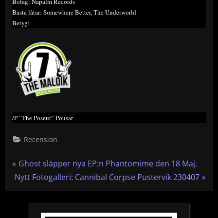
Bolag: Napalm Records
Bästa låtar: Somewhere Better, The Underworld
Betyg:
/P ”The Poseur” Pousar
Recension
Inläggsnavigering
P
Ghost släpper nya EP:n Phantomime den 18 Maj.
N
r
Nytt Fotogalleri: Cannibal Corpse Pustervik 230407
e
e
x
v
t
i