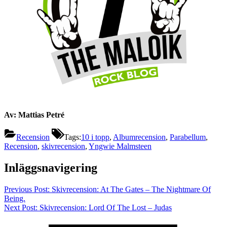
Av: Mattias Petré
Recension
Tags:
10 i topp
,
Albumrecension
,
Parabellum
,
Recension
,
skivrecension
,
Yngwie Malmsteen
Inläggsnavigering
Previous Post:
Skivrecension: At The Gates – The Nightmare Of
Being.
Next Post:
Skivrecension: Lord Of The Lost – Judas