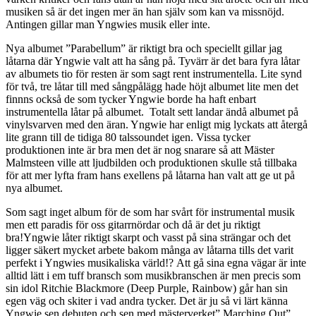
musiken så är det ingen mer än han själv som kan va missnöjd.
Antingen gillar man Yngwies musik eller inte.
Nya albumet ”Parabellum” är riktigt bra och speciellt gillar jag
låtarna där Yngwie valt att ha sång på. Tyvärr är det bara fyra låtar
av albumets tio för resten är som sagt rent instrumentella. Lite synd
för två, tre låtar till med sångpålägg hade höjt albumet lite men det
finnns också de som tycker Yngwie borde ha haft enbart
instrumentella låtar på albumet. Totalt sett landar ändå albumet på
vinylsvarven med den äran. Yngwie har enligt mig lyckats att återgå
lite grann till de tidiga 80 talssoundet igen. Vissa tycker
produktionen inte är bra men det är nog snarare så att Mäster
Malmsteen ville att ljudbilden och produktionen skulle stå tillbaka
för att mer lyfta fram hans exellens på låtarna han valt att ge ut på
nya albumet.
Som sagt inget album för de som har svårt för instrumental musik
men ett paradis för oss gitarrnördar och då är det ju riktigt
bra!Yngwie låter riktigt skarpt och vasst på sina strängar och det
ligger säkert mycket arbete bakom många av låtarna tills det varit
perfekt i Yngwies musikaliska värld!? Att gå sina egna vägar är inte
alltid lätt i em tuff bransch som musikbranschen är men precis som
sin idol Ritchie Blackmore (Deep Purple, Rainbow) går han sin
egen väg och skiter i vad andra tycker. Det är ju så vi lärt känna
Yngwie sen debuten och sen med mästerverket” Marching Out”.