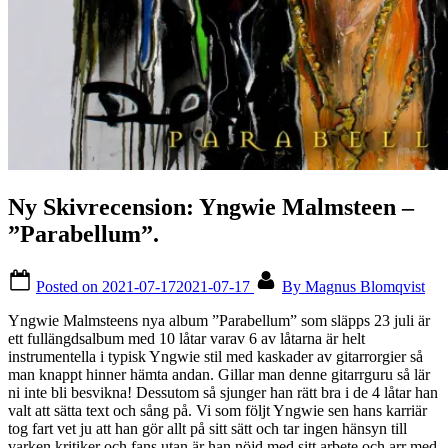
Ny Skivrecension: Yngwie Malmsteen –
”Parabellum”.
Posted on
2021-07-17
2021-07-17
By
Magnus Blomqvist
Yngwie Malmsteens nya album ”Parabellum” som släpps 23 juli är
ett fullängdsalbum med 10 låtar varav 6 av låtarna är helt
instrumentella i typisk Yngwie stil med kaskader av gitarrorgier så
man knappt hinner hämta andan. Gillar man denne gitarrguru så lär
ni inte bli besvikna! Dessutom så sjunger han rätt bra i de 4 låtar han
valt att sätta text och sång på. Vi som följt Yngwie sen hans karriär
tog fart vet ju att han gör allt på sitt sätt och tar ingen hänsyn till
varken kritiker och fans utan är han nöjd med sitt arbete och arr med