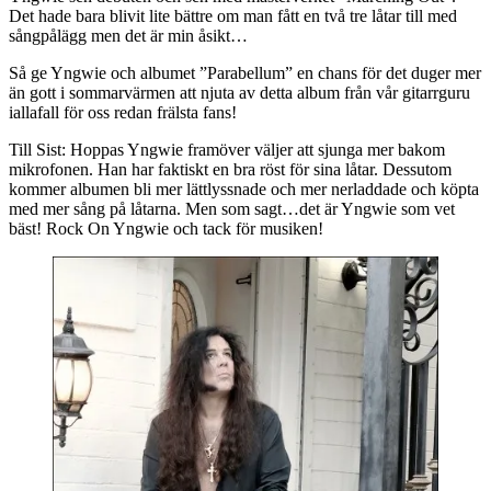
Det hade bara blivit lite bättre om man fått en två tre låtar till med
sångpålägg men det är min åsikt…
Så ge Yngwie och albumet ”Parabellum” en chans för det duger mer
än gott i sommarvärmen att njuta av detta album från vår gitarrguru
iallafall för oss redan frälsta fans!
Till Sist: Hoppas Yngwie framöver väljer att sjunga mer bakom
mikrofonen. Han har faktiskt en bra röst för sina låtar. Dessutom
kommer albumen bli mer lättlyssnade och mer nerladdade och köpta
med mer sång på låtarna. Men som sagt…det är Yngwie som vet
bäst! Rock On Yngwie och tack för musiken!