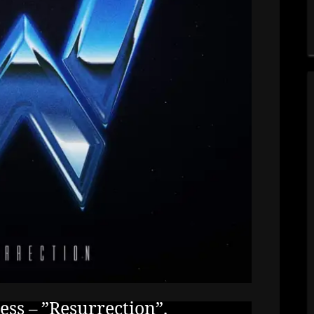
ss – ”Resurrection”.