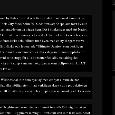
t hyllades unisont och live var de till och med ännu bättre.
ock City Stockholm 2018 och trots att de spelade först av alla
 man pratade om på vägen hem. Det i konkurrens med Art Nation,
 Inför album nummer två var dock Gabriel inte kvar och vis av
ant fantastiskt debutalbum utan även med en ny sångare var vi
tändvätska och levererade ”Ultimate Demise” som verkligen
ade albumet som nummer två alla kategorier i min topplista för
vid satte stopp för alla konserter fick albumet aldrig det
på väg att ta upp kampen mot giganter som Eclipse och H.E.A.T
er två år.
ildness tar inte bara nya tag med ett nytt album, de har
ått alla möjligheter till att verkligen skruva upp produktionen
ar fått ett album i benen och gruppen står sammanfogade kvar redo
eln ”Nightmare” som inleder albumet inte alls föll mig i smaken
albumet. Tuggummi refräng till trots vill den inte fästa alls. Solot