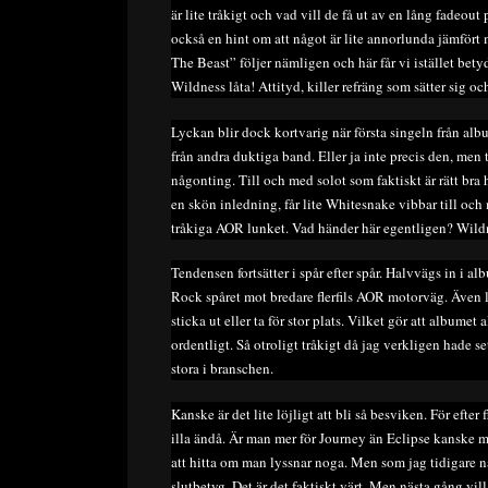
är lite tråkigt och vad vill de få ut av en lång fadeou
också en hint om att något är lite annorlunda jämfört 
The Beast” följer nämligen och här får vi istället betyd
Wildness låta! Attityd, killer refräng som sätter sig o
Lyckan blir dock kortvarig när första singeln från albu
från andra duktiga band. Eller ja inte precis den, men 
någonting. Till och med solot som faktiskt är rätt bra 
en skön inledning, får lite Whitesnake vibbar till och 
tråkiga AOR lunket. Vad händer här egentligen? Wildn
Tendensen fortsätter i spår efter spår. Halvvägs in i a
Rock spåret mot bredare flerfils AOR motorväg. Även l
sticka ut eller ta för stor plats. Vilket gör att albumet 
ordentligt. Så otroligt tråkigt då jag verkligen hade 
stora i branschen.
Kanske är det lite löjligt att bli så besviken. För efter
illa ändå. Är man mer för Journey än Eclipse kanske 
att hitta om man lyssnar noga. Men som jag tidigare nä
slutbetyg. Det är det faktiskt värt. Men nästa gång vill