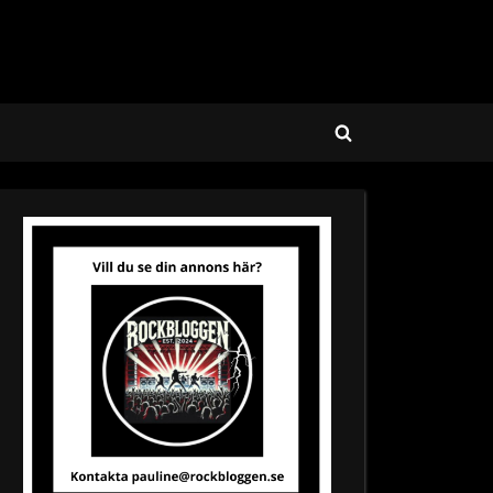
Toggle
search
form