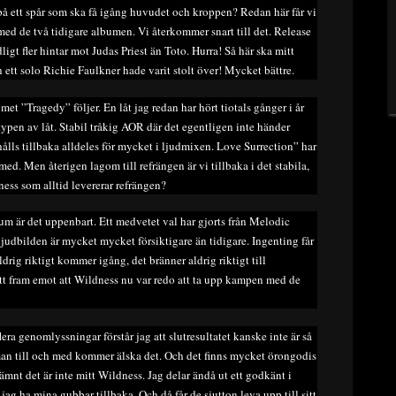
t på ett spår som ska få igång huvudet och kroppen? Redan här får vi
med de två tidigare albumen. Vi återkommer snart till det. Release
ligt fler hintar mot Judas Priest än Toto. Hurra! Så här ska mitt
ch ett solo Richie Faulkner hade varit stolt över! Mycket bättre.
met ”Tragedy” följer. En låt jag redan har hört tiotals gånger i år
typen av låt. Stabil tråkig AOR där det egentligen inte händer
hålls tillbaka alldeles för mycket i ljudmixen. Love Surrection” har
med. Men återigen lagom till refrängen är vi tillbaka i det stabila,
ess som alltid levererar refrängen?
lbum är det uppenbart. Ett medvetet val har gjorts från Melodic
judbilden är mycket mycket försiktigare än tidigare. Ingenting får
aldrig riktigt kommer igång, det bränner aldrig riktigt till
sett fram emot att Wildness nu var redo att ta upp kampen med de
 flera genomlyssningar förstår jag att slutresultatet kanske inte är så
man till och med kommer älska det. Och det finns mycket örongodis
mnt det är inte mitt Wildness. Jag delar ändå ut ett godkänt i
 jag ha mina gubbar tillbaka. Och då får de sjutton leva upp till sitt