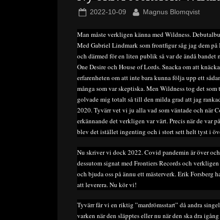
Posted
By
2022-10-09
Magnus Blomqvist
on
Man måste verkligen känna med Wildness. Debutalbume
Med Gabriel Lindmark som frontfigur såg jag dem på R
och därmed för en liten publik så var de ändå bandet
One Desire och House of Lords. Snacka om att knäcka!
erfarenheten om att inte bara kunna följa upp ett såd
många som var skeptiska. Men Wildness tog det som 
golvade mig totalt så till den milda grad att jag rank
2020. Tyvärr vet vi ju alla vad som väntade och när Co
erkännande det verkligen var värt. Precis när de var 
blev det istället ingenting och i stort sett helt tyst i öv
Nu skriver vi dock 2022. Covid pandemin är över och W
dessutom signat med Frontiers Records och verkligen f
och bjuda oss på ännu ett mästerverk. Erik Forsberg h
att leverera. Nu kör vi!
Tyvärr får vi en riktig ”mardrömsstart” då andra sing
varken när den släpptes eller nu när den ska dra igång 