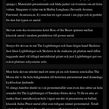
sjunga i. Materialet presenterade och båda parter var överrens om att köra
vidare. Sångaren vi talar om är Herbie Langhans (Seventh Avenue,
Firewind, Avantasia.m. fl.) som har ett eget sound i sin pipa och är perfekt
för den här typen av metal.
Skivan som ska receneseras heter Rise of the Beast spänner mellan
klassisk metal i modern produktion till power metal.
Storyn för skivan är om The Lightbringer och hans högra hand Skeletor.
Just låten Lightbringer och Skeletor är de starkaste på plattan med riffen
tuggande med väl tillagd metaldistad gitarr och just Lightbringer ger oss
också plattans schysstaste solo.
Men hela skivan inleder med ett intro på en och femton som kallas The
Moon där vi får hela bakgrunden till historien presenterad med domedags
kyrklockan ljudande.
Vi slängs härefter direkt in i en powermetallåt som även den sätter an hela
soundet för The Lightbringer of Swedens första skiva. Vi får en mix av
starka låtar i metalkostym hela vägen om det så presenteras en ballad,
klassisk Judas Priest metal eller som tidigare nämnt powermetal. Totalt