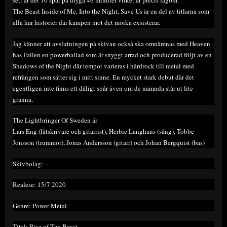
sett är det 10 spår på dryga 46 minuter vilket är precis lagom.
The Beast Inside of Me, Into the Night, Save Us är en del av titlarna som
alla har historier där kampen mot det mörka exsisterar.
Jag känner att avslutningen på skivan också ska omnämnas med Heaven
has Fallen en powerballad som är snyggt arrad och producerad följt av en
Shadows of the Night där tempot varieras i hårdrock till metal med
refrängen som sätter sig i mitt sinne. En mycket stark debut där det
egentligen inte finns ett dåligt spår även om de nämnda står ut lite
granna.
The Lightbringer Of Sweden är
Lars Eng (låtskrivare och gitarrist), Herbie Langhans (sång), Tobbe
Jonsson (trummor), Jonas Andersson (gitarr) och Johan Bergquist (bas)
Skivbolag: –
Realese: 15/7 2020
Genre: Power Metal
Titel: Rise of The Beast