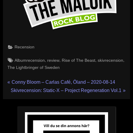
Recension
Tags:
,
,
,
,
Albumrecension
review
Rise of The Beast
skivrecension
The Lightbringer of Sweden
Inläggsnavigering
P
Conny Bloom – Carlas Café, Öland – 2020-08-14
N
r
Skivrecension: Static-X – Project Regeneration Vol.1
e
e
x
v
t
i
P
o
o
u