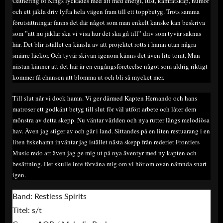
Gathering of Kings lyckades med att med energi, lust, kamratskap, humor
och ett jäkla driv lyfta hela vägen fram till ett toppbetyg. Trots samma
förutsättningar fanns det där något som man enkelt kanske kan beskriva
som ”att nu jäklar ska vi visa hur det ska gå till” driv som tyvär saknas
här. Det blir istället en känsla av att projektet rotts i hamn utan några
smärre läckor. Och tyvär skivan igenom känns det även lite tomt. Man
nästan känner att det här är en engångsföreteelse något som aldrig riktigt
kommer få chansen att blomma ut och bli så mycket mer.
Till slut når vi dock hamn. Vi ger därmed Kapten Hernando och hans
matroser ett godkänt betyg till slut för väl utfört arbete och låter dem
mönstra av detta skepp. Nu väntar världen och nya rutter längs melodiösa
hav. Även jag stiger av och går i land. Sittandes på en liten restuarang i en
liten fiskehamn inväntar jag istället nästa skepp från rederiet Frontiers
Music redo att även jag ge mig ut på nya äventyr med ny kapten och
besättning. Det skulle inte förvåna mig om vi hör om ovan nämnda snart
igen.
Band: Restless Spirits
Titel: s/t