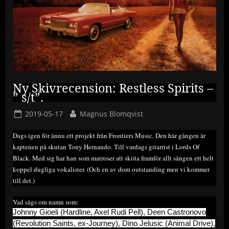
Ny Skivrecension: Restless Spirits –
” s/t”.
Posted
By
2019-05-17
Magnus Blomqvist
on
Dags igen för ännu ett projekt från Frontiers Music. Den här gången är
kaptenen på skutan Tony Hernando. Till vardags gitarrist i Lords Of
Black. Med sig har han som matroser att sköta framför allt sången ett helt
koppel dugliga vokalister. (Och en av dom outstanding men vi kommer
till det.)
Vad sägs om namn som:
J
ohnny Gioeli (Hardline, Axel Rudi Pell), Deen Castronovo
(Revolution Saints
, ex-Journey
), Dino Jelusic (Animal Drive),