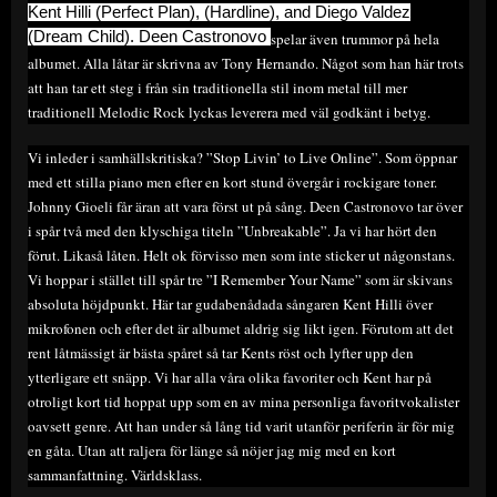
Kent Hilli (Perfect Plan),
(Hardline), a
nd Diego Valdez
(Dream Child). Deen Castronovo
spelar även trummor på hela
albumet. Alla låtar är skrivna av Tony Hernando. Något som han här trots
att han tar ett steg i från sin traditionella stil inom metal till mer
traditionell Melodic Rock lyckas leverera med väl godkänt i betyg.
Vi inleder i samhällskritiska? ”Stop Livin’ to Live Online”. Som öppnar
med ett stilla piano men efter en kort stund övergår i rockigare toner.
Johnny Gioeli får äran att vara först ut på sång. Deen Castronovo tar över
i spår två med den klyschiga titeln ”Unbreakable”. Ja vi har hört den
förut. Likaså låten. Helt ok förvisso men som inte sticker ut någonstans.
Vi hoppar i stället till spår tre ”I Remember Your Name” som är skivans
absoluta höjdpunkt. Här tar gudabenådada sångaren Kent Hilli över
mikrofonen och efter det är albumet aldrig sig likt igen. Förutom att det
rent låtmässigt är bästa spåret så tar Kents röst och lyfter upp den
ytterligare ett snäpp. Vi har alla våra olika favoriter och Kent har på
otroligt kort tid hoppat upp som en av mina personliga favoritvokalister
oavsett genre. Att han under så lång tid varit utanför periferin är för mig
en gåta. Utan att raljera för länge så nöjer jag mig med en kort
sammanfattning. Världsklass.