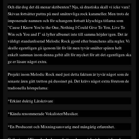
Och där dog det då menar skribenten? Nja, så drastiska skall vi icke vara!
Skivan fortsätter puttra på med småtrevliga rock karameller. Men trots de
imponerade namnen och för schangern fortsatt klyschiga titlarna som
”Cause I Know You’re the One, Nothing I Could Give To You, Live To
Win och You and I” så lyfter albumet inte till samma höjder igen. Det är
väldigt standardiserad Melodic Rock gjord efter branchens alla regler. Vi
skulle egentligen gå igenom låt för låt men tyvär smälter spåren helt
enkelt samman inom denna gebit allt för mycket för att det egentligen ska
ge er läsare något extra.
Projekt inom Melodic Rock med just detta faktum är tyvär något som de
senaste åren gått tretton på dussinet på. Det krävs något extra förutom de
tradionella hörnpelarna:
*Erkänt duktig Låtskrivare
*Kända renommerade Vokalister/Musiker.
*En Producent och Mixningsansvarig med mångårig erfarenhet.