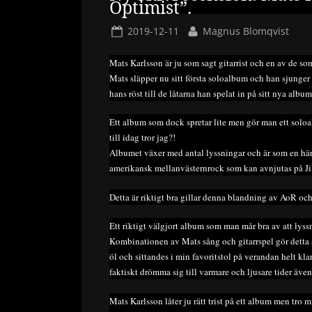
Optimist”.
Posted
By
2019-12-11
Magnus Blomqvist
on
Mats Karlsson är ju som sagt gitarrist och en av de 
Mats släpper nu sitt första soloalbum och han sjunger 
hans röst till de låtarna han spelat in på sitt nya album
Ett album som dock spretar lite men gör man ett soloal
till idag tror jag?!
Albumet växer med antal lyssningar och är som en härl
amerikansk mellanvästernrock som kan avnjutas på Ji
Detta är riktigt bra gillar denna blandning av AoR oc
Ett riktigt välgjort album som man mår bra av att lyss
Kombinationen av Mats sång och gitarrspel gör detta 
öl och sittandes i min favoritstol på verandan helt kla
faktiskt drömma sig till varmare och ljusare tider äve
Mats Karlsson låter ju rätt trist på ett album men tro