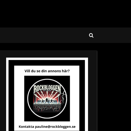
Toggle
search
form