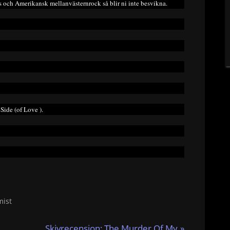
s och Amerikansk mellanvästernrock så blir ni inte besvikna.
Side (of Love ).
mist
N
Skivrecension: The Murder Of My