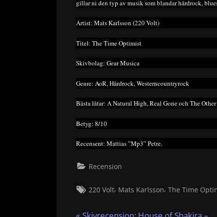
gillar ni den typ av musik som blandar hårdrock, blue
Artist: Mats Karlsson (220 Volt)
Titel: The Time Optimist
Skivbolag: Gear Musica
Genre: AoR, Hårdrock, Westerncountryrock
Bästa låtar: A Natural High, Real Gone och The Other 
Betyg: 8/10
Recensent: Mattias ”Mp3” Petre.
Recension
Tags:
,
,
220 Volt
Mats Karlsson
The Time Opti
Inläggsnavigering
P
Skivrecension: House of Shakira –