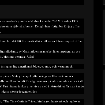
som var med och grundade hårdrocksbandet 220 Volt redan 1979.
dessutom själv på albumet! Det gör han riktigt bra för jag gillar
.
bum blir det lätt lite musikaliska influenser från ens uppväxt fram
ig salladsmix av Mats influenser, mycket låter inspirerat av typ
ll Johnsons veranda i USA!
h inslag av lite amerikansk blues, country och westernrock!
na på och Mats gitarrspel lyfter många av låtarna ännu mer.
album till en favorit för mig i sommar på min veranda med en kall
rt! Fast låtarna funkar givetvis nu med i höstmörkret för man kan ju
n i dessa mörka decembertider.
 mig ”The Time Optimist” är ett himla gott hantverk och jag lovar