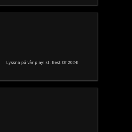
Lyssna på vår playlist: Best Of 2024!