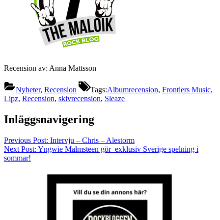
Recension av: Anna Mattsson
Nyheter
,
Recension
Tags:
Albumrecension
,
Frontiers Music
,
Lipz
,
Recension
,
skivrecension
,
Sleaze
Inläggsnavigering
Previous Post:
Intervju – Chris – Alestorm
Next Post:
Yngwie Malmsteen gör exklusiv Sverige spelning i
sommar!