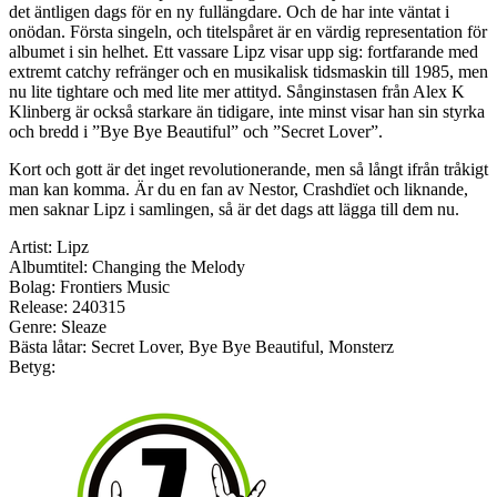
det äntligen dags för en ny fullängdare. Och de har inte väntat i
onödan. Första singeln, och titelspåret är en värdig representation för
albumet i sin helhet. Ett vassare Lipz visar upp sig: fortfarande med
extremt catchy refränger och en musikalisk tidsmaskin till 1985, men
nu lite tightare och med lite mer attityd. Sånginstasen från Alex K
Klinberg är också starkare än tidigare, inte minst visar han sin styrka
och bredd i ”Bye Bye Beautiful” och ”Secret Lover”.
Kort och gott är det inget revolutionerande, men så långt ifrån tråkigt
man kan komma. Är du en fan av Nestor, Crashdïet och liknande,
men saknar Lipz i samlingen, så är det dags att lägga till dem nu.
Artist: Lipz
Albumtitel: Changing the Melody
Bolag: Frontiers Music
Release: 240315
Genre: Sleaze
Bästa låtar: Secret Lover, Bye Bye Beautiful, Monsterz
Betyg: