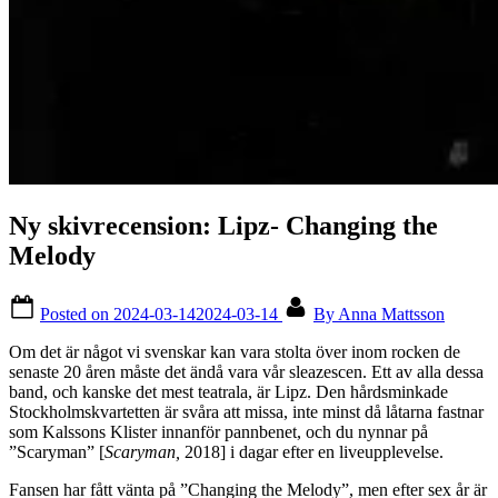
Ny skivrecension: Lipz- Changing the
Melody
Posted on
2024-03-14
2024-03-14
By
Anna Mattsson
Om det är något vi svenskar kan vara stolta över inom rocken de
senaste 20 åren måste det ändå vara vår sleazescen. Ett av alla dessa
band, och kanske det mest teatrala, är Lipz. Den hårdsminkade
Stockholmskvartetten är svåra att missa, inte minst då låtarna fastnar
som Kalssons Klister innanför pannbenet, och du nynnar på
”Scaryman” [
Scaryman,
2018] i dagar efter en liveupplevelse.
Fansen har fått vänta på ”Changing the Melody”, men efter sex år är