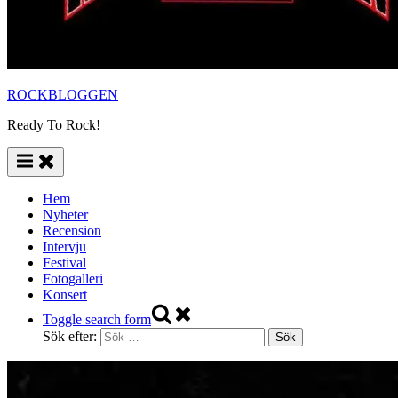
ROCKBLOGGEN
Ready To Rock!
Hem
Nyheter
Recension
Intervju
Festival
Fotogalleri
Konsert
Toggle search form
Sök efter: