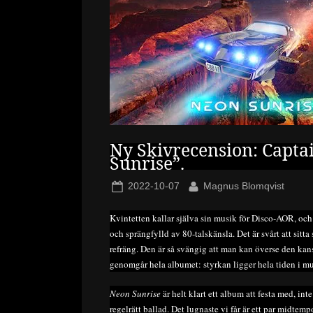
Ny Skivrecension: Capta
Sunrise”.
Posted
By
2022-10-07
Magnus Blomqvist
on
Kvintetten kallar själva sin musik för Disco-AOR, och
och sprängfylld av 80-talskänsla. Det är svårt att sitt
refräng. Den är så svängig att man kan överse den kans
genomgår hela albumet: styrkan ligger hela tiden i m
Neon Sunrise
är helt klart ett album att festa med, int
regelrätt ballad. Det lugnaste vi får är ett par midte