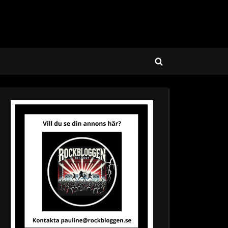
Toggle
search
form