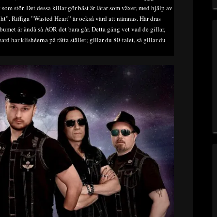
 som stör. Det dessa killar gör bäst är låtar som växer, med hjälp av
t”. Riffiga ”Wasted Heart” är också värd att nämnas. Här dras
umet är ändå så AOR det bara går. Detta gäng vet vad de gillar,
d har klishéerna på rätta stället; gillar du 80-talet, så gillar du