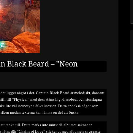
in Black Beard – ”Neon
 det ligger något i det. Captain Black Beard är melodiskt, dansant
a still till ”Physical” med dess stämsång, discobeat och storslagna
ke lite väl stereotypa 80-talstexten. Detta är också något som
usiken medan texterna kan lämna en del att önska.
e att tänka till. Detta märks inte minst då albumet saknar en
mpo-låtar, där ”Chains of Love” sticker ut med albumets snyggaste