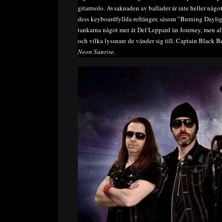
gitarrsolo. Avsaknaden av ballader är inte heller något
dess keyboardfyllda refränger, såsom ”Burning Dayligh
tankarna något mer åt Def Leppard än Journey, men alb
och vilka lyssnare de vänder sig till. Captain Black Bear
Neon Sunrise.