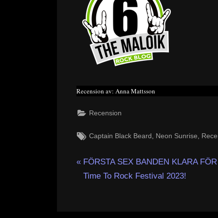
Recension av: Anna Mattsson
Recension
Tags:
,
,
Captain Black Beard
Neon Sunrise
Rece
Inläggsnavigering
P
FÖRSTA SEX BANDEN KLARA FÖR
r
Time To Rock Festival 2023!
e
v
i