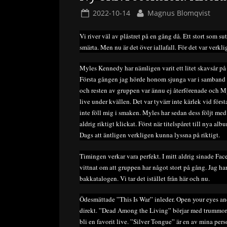
Posted
By
2022-10-14
Magnus Blomqvist
on
Vi river väl av plåstret på en gång då. Ett stort som s
smärta. Men nu är det över iallafall. För det var verkli
Myles Kennedy har nämligen varit ett litet skavsår på m
Första gången jag hörde honom sjunga var i samband m
och resten av gruppen var ännu ej återförenade och Myl
live under kvällen. Det var tyvärr inte kärlek vid för
inte föll mig i smaken. Myles har sedan dess följt me
aldrig riktigt klickat. Först när titelspåret till nya 
Dags att äntligen verkligen kunna lyssna på riktigt.
Timingen verkar vara perfekt. I mitt aldrig sinade Fac
vittnat om att gruppen har något stort på gång. Jag har
bakkatalogen. Vi tar det istället från här och nu.
Ödesmättade ”This Is War” inleder. Open your eyes and r
direkt. ”Dead Among the Living” börjar med trummor o
bli en favorit live. ”Silver Tongue” är en av mina perso