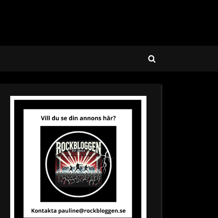
Toggle
search
form