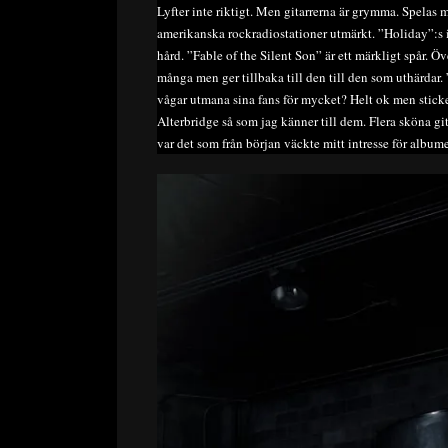
Lyfter inte riktigt. Men gitarrerna är grymma. Spelas 
amerikanska rockradiostationer utmärkt. ”Holiday”:s i
hård. ”Fable of the Silent Son” är ett märkligt spår. Öv
många men ger tillbaka till den till den som uthärdar.
vågar utmana sina fans för mycket? Helt ok men sticke
Alterbridge så som jag känner till dem. Flera sköna git
var det som från början väckte mitt intresse för albume