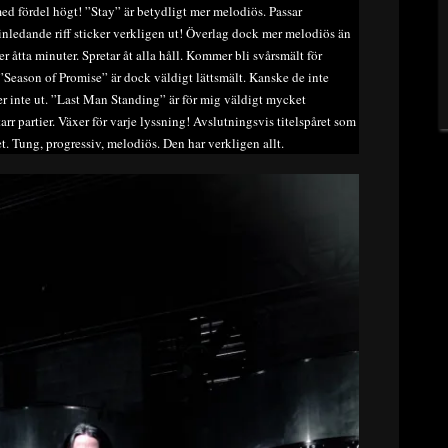
med fördel högt! ”Stay” är betydligt mer melodiös. Passar
nledande riff sticker verkligen ut! Överlag dock mer melodiös än
er åtta minuter. Spretar åt alla håll. Kommer bli svårsmält för
 ”Season of Promise” är dock väldigt lättsmält. Kanske de inte
r inte ut. ”Last Man Standing” är för mig väldigt mycket
arr partier. Växer för varje lyssning! Avslutningsvis titelspåret som
t. Tung, progressiv, melodiös. Den har verkligen allt.