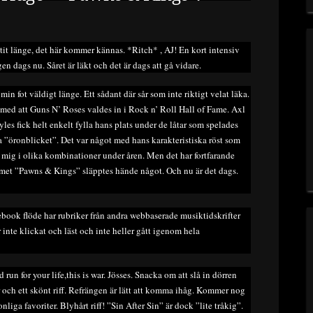
uttit länge, det här kommer kännas. *Ritch* , AJ! En kort intensiv
gen dags nu. Såret är läkt och det är dags att gå vidare.
in fot väldigt länge. Ett sådant där sår som inte riktigt velat läka.
ed att Guns N’ Roses valdes in i Rock n’ Roll Hall of Fame. Axl
es fick helt enkelt fylla hans plats under de låtar som spelades
sta ”öronblicket”. Det var något med hans karakteristiska röst som
d mig i olika kombinationer under åren. Men det har fortfarande
albumet ”Pawns & Kings” släpptes hände något. Och nu är det dags.
ebook flöde har rubriker från andra webbaserade musiktidskrifter
 inte klickat och läst och inte heller gått igenom hela
un for your life,this is war. Jösses. Snacka om att slå in dörren
ch ett skönt riff. Refrängen är lätt att komma ihåg. Kommer nog
nliga favoriter. Blyhårt riff! ”Sin After Sin” är dock ”lite tråkig”.