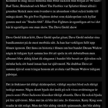
Kommer ni ihåg succé filmerna från Peter Jackson från början av 90 talet?
Bad Taste, Braindead och Meet The Feebles var Splatter filmer alltså i
grunden Skräck men som överdrevs in absurdum vilket också ledde till
många skratt. Nu gör Foo Fighters debut som skådespelare och hyllar
genren med sin ”Studio 666”. Eller Foo Fighters är egentligen att ta i det
här är egentligen one man show. The Dave Grohl show
Dave Grohl käkar kött, Dave Grohl spelar gitarr, Dave Grohl mördar sina
bandkamrater på de mest morbida sätt. Ja han har verkligen fullt upp
filmen igenom. Det finns en historia i filmen om hur bandet Dream Widow
några år tidigare hyrt samma hus för att spela in sitt debutalbum men
albumet blev aldrig klart då sångaren i bandet blir besatt av djävulen och
mördar hela sitt band innan han tar självmord. Nu drabbas Dave av
samma djävul som tvingar honom att avsluta vad Dream Widow tidigare
påbörjat.
Det är fruktansvärt dåligt skådespeleri, väldigt mycket blod och riktigt
taskigt manus. Några skratt bjuds det ändå på och vissa avrättningar är
precis som i Peter Jacksons klassiker riktigt absurda. Dave får också bjuda
på lite självironi. Men mer än så blir det inte. Jo förresten. Kerry King som
roadie är rätt roligt. Men det blir aldrig särskilt spännande, det blir aldrig