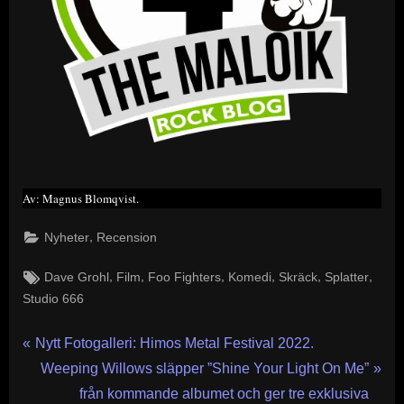
Av: Magnus Blomqvist.
,
Nyheter
Recension
Tags:
,
,
,
,
,
,
Dave Grohl
Film
Foo Fighters
Komedi
Skräck
Splatter
Studio 666
Inläggsnavigering
P
Nytt Fotogalleri: Himos Metal Festival 2022.
r
N
Weeping Willows släpper ”Shine Your Light On Me”
e
e
från kommande albumet och ger tre exklusiva