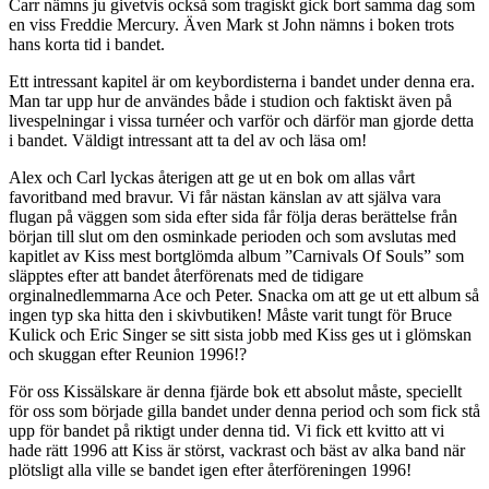
Carr nämns ju givetvis också som tragiskt gick bort samma dag som
en viss Freddie Mercury. Även Mark st John nämns i boken trots
hans korta tid i bandet.
Ett intressant kapitel är om keybordisterna i bandet under denna era.
Man tar upp hur de användes både i studion och faktiskt även på
livespelningar i vissa turnéer och varför och därför man gjorde detta
i bandet. Väldigt intressant att ta del av och läsa om!
Alex och Carl lyckas återigen att ge ut en bok om allas vårt
favoritband med bravur. Vi får nästan känslan av att själva vara
flugan på väggen som sida efter sida får följa deras berättelse från
början till slut om den osminkade perioden och som avslutas med
kapitlet av Kiss mest bortglömda album ”Carnivals Of Souls” som
släpptes efter att bandet återförenats med de tidigare
orginalnedlemmarna Ace och Peter. Snacka om att ge ut ett album så
ingen typ ska hitta den i skivbutiken! Måste varit tungt för Bruce
Kulick och Eric Singer se sitt sista jobb med Kiss ges ut i glömskan
och skuggan efter Reunion 1996!?
För oss Kissälskare är denna fjärde bok ett absolut måste, speciellt
för oss som började gilla bandet under denna period och som fick stå
upp för bandet på riktigt under denna tid. Vi fick ett kvitto att vi
hade rätt 1996 att Kiss är störst, vackrast och bäst av alka band när
plötsligt alla ville se bandet igen efter återföreningen 1996!