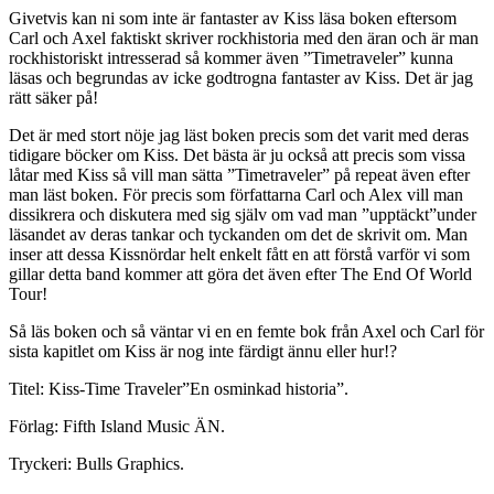
Givetvis kan ni som inte är fantaster av Kiss läsa boken eftersom
Carl och Axel faktiskt skriver rockhistoria med den äran och är man
rockhistoriskt intresserad så kommer även ”Timetraveler” kunna
läsas och begrundas av icke godtrogna fantaster av Kiss. Det är jag
rätt säker på!
Det är med stort nöje jag läst boken precis som det varit med deras
tidigare böcker om Kiss. Det bästa är ju också att precis som vissa
låtar med Kiss så vill man sätta ”Timetraveler” på repeat även efter
man läst boken. För precis som författarna Carl och Alex vill man
dissikrera och diskutera med sig själv om vad man ”upptäckt”under
läsandet av deras tankar och tyckanden om det de skrivit om. Man
inser att dessa Kissnördar helt enkelt fått en att förstå varför vi som
gillar detta band kommer att göra det även efter The End Of World
Tour!
Så läs boken och så väntar vi en en femte bok från Axel och Carl för
sista kapitlet om Kiss är nog inte färdigt ännu eller hur!?
Titel: Kiss-Time Traveler”En osminkad historia”.
Förlag: Fifth Island Music ÄN.
Tryckeri: Bulls Graphics.