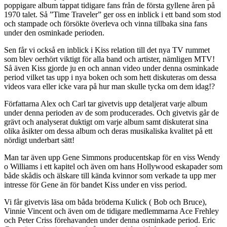
poppigare album tappat tidigare fans från de första gyllene åren på
1970 talet. Så ”Time Traveler” ger oss en inblick i ett band som stod
och stampade och försökte överleva och vinna tillbaka sina fans
under den osminkade perioden.
Sen får vi också en inblick i Kiss relation till det nya TV rummet
som blev oerhört viktigt för alla band och artister, nämligen MTV!
Så även Kiss gjorde ju en och annan video under denna osminkade
period vilket tas upp i nya boken och som hett diskuteras om dessa
videos vara eller icke vara på hur man skulle tycka om dem idag!?
Författarna Alex och Carl tar givetvis upp detaljerat varje album
under denna perioden av de som producerades. Och givetvis går de
grävt och analyserat duktigt om varje album samt diskuterat sina
olika åsikter om dessa album och deras musikaliska kvalitet på ett
nördigt underbart sätt!
Man tar även upp Gene Simmons producentskap för en viss Wendy
o Williams i ett kapitel och även om hans Hollywood eskapader som
både skådis och älskare till kända kvinnor som verkade ta upp mer
intresse för Gene än för bandet Kiss under en viss period.
Vi får givetvis läsa om båda bröderna Kulick ( Bob och Bruce),
Vinnie Vincent och även om de tidigare medlemmarna Ace Frehley
och Peter Criss förehavanden under denna osminkade period. Eric