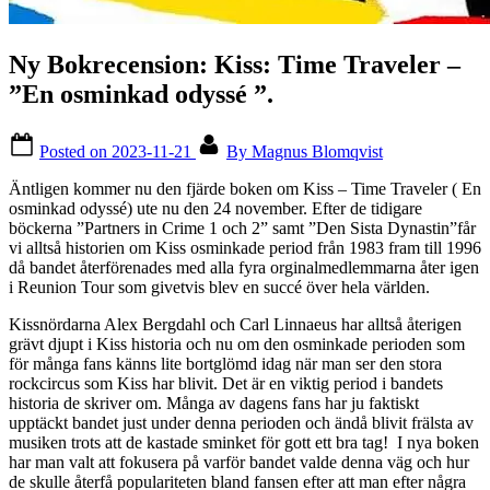
Ny Bokrecension: Kiss: Time Traveler –
”En osminkad odyssé ”.
Posted on
2023-11-21
By
Magnus Blomqvist
Äntligen kommer nu den fjärde boken om Kiss – Time Traveler ( En
osminkad odyssé) ute nu den 24 november. Efter de tidigare
böckerna ”Partners in Crime 1 och 2” samt ”Den Sista Dynastin”får
vi alltså historien om Kiss osminkade period från 1983 fram till 1996
då bandet återförenades med alla fyra orginalmedlemmarna åter igen
i Reunion Tour som givetvis blev en succé över hela världen.
Kissnördarna Alex Bergdahl och Carl Linnaeus har alltså återigen
grävt djupt i Kiss historia och nu om den osminkade perioden som
för många fans känns lite bortglömd idag när man ser den stora
rockcircus som Kiss har blivit. Det är en viktig period i bandets
historia de skriver om. Många av dagens fans har ju faktiskt
upptäckt bandet just under denna perioden och ändå blivit frälsta av
musiken trots att de kastade sminket för gott ett bra tag! I nya boken
har man valt att fokusera på varför bandet valde denna väg och hur
de skulle återfå populariteten bland fansen efter att man efter några