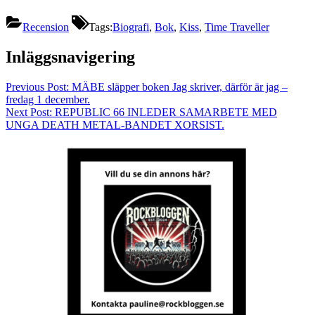
Recension
Tags:
Biografi
,
Bok
,
Kiss
,
Time Traveller
Inläggsnavigering
Previous Post:
MÄBE släpper boken Jag skriver, därför är jag –
fredag 1 december.
Next Post:
REPUBLIC 66 INLEDER SAMARBETE MED
UNGA DEATH METAL-BANDET XORSIST.