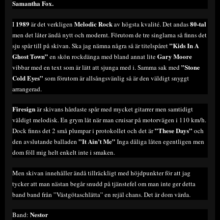
Samantha Fox.
1989
Melodic Rock
80-tal
I
är det verkligen
av högsta kvalité. Det andas
men det låter ändå nytt och modernt. Förutom de tre singlarna så finns det
”Kids In A
sju spår till på skivan. Ska jag nämna några så är titelspåret
Ghost Town”
Gary Moore
en skön rockdänga med bland annat lite
”Stone
vibbar med en text som är lätt att sjunga med i. Samma sak med
Cold Eyes”
som förutom är allsångsvänlig så är den väldigt snyggt
arrangerad.
Firesign
är skivans hårdaste spår med mycket gitarrer men samtidigt
väldigt melodisk. En grym låt när man cruisar på motorvägen i 110 km/h.
”These Days”
Dock finns det 2 små plumpar i protokollet och det är
och
”It
Ain’t Me”
den avslutande balladen
Inga dåliga låten egentligen men
dom föll mig helt enkelt inte i smaken.
Men skivan innehåller ändå tillräckligt med höjdpunkter för att jag
tycker att man nästan begår snudd på tjänstefel om man inte ger detta
band band från ”Västgötaschlätta” en rejäl chans. Det är dom värda.
Nestor
Band: