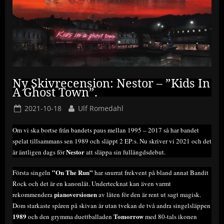
Ny Skivrecension: Nestor – ”Kids In
A Ghost Town”.
Posted
By
2021-10-18
Ulf Romedahl
on
Om vi ska bortse från bandets paus mellan 1995 – 2017 så har bandet
spelat tillsammans sen 1989 och släppt 2 EP:s. Nu skriver vi 2021 och det
Nestor
är äntligen dags för
att släppa sin fullängdsdebut.
”On The Run”
Första singeln
har snurrat frekvent på bland annat Bandit
Rock och det är en kanonlåt. Undertecknat kan även varmt
pianoversionen
rekommendera
av låten för den är rent ut sagt magisk.
Dom starkaste spåren på skivan är utan tvekan de två andra singelsläppen
1989
Tomorrow
och den grymma duettballaden
med 80-tals ikonen