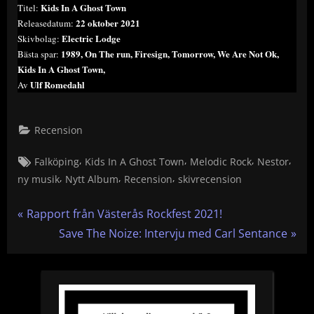
Kids In A Ghost Town
Titel:
22 oktober 2021
Releasedatum:
Electric Lodge
Skivbolag:
1989, On The run, Firesign, Tomorrow, We Are Not Ok,
Bästa spar:
Kids In A Ghost Town,
Ulf Romedahl
Av
Recension
Tags:
,
,
,
,
Falköping
Kids In A Ghost Town
Melodic Rock
Nestor
,
,
,
ny musik
Nytt Album
Recension
skivrecension
Inläggsnavigering
P
Rapport från Västerås Rockfest 2021!
r
N
Save The Noize: Intervju med Carl Sentance
e
e
v
x
i
t
o
P