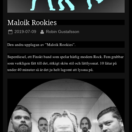
Maloik Rookies
Posted
By
2019-07-09
Robin Gustafsson
on
Den andra upplagan av ”Maloik Rookies”.
Superdiesel, ett Finskt band som spelar härlig modern Rock. Fem grabbar
som verkligen fått till det, ritkigt skön stil och lättlyssnat. 10 låtar på
under 40 minuter så är det ju helt lagomt att lyssna på.