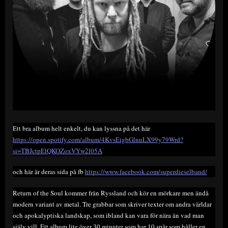
Ett bra album helt enkelt, du kan lyssna på det här
https://open.spotify.com/album/4KvsEigbGlnuLX99y79Wrd?
si=TBJctpElQKOZoxVYw2l05A
och här är deras sida på fb
https://www.facebook.com/superdieselband/
Return of the Soul kommer från Ryssland och kör en mörkare men ändå
modern variant av metal. Tre grabbar som skriver texter om andra världar
och apokalyptiska landskap, som ibland kan vara för nära än vad man
själv vill. Ett album lite över 30 minuter som har 10 spår som håller en