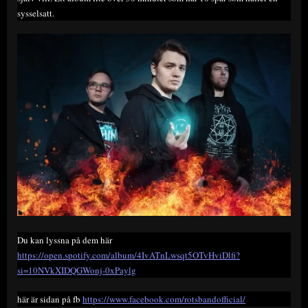
sysselsatt.
Du kan lyssna på dem här
https://open.spotify.com/album/4IvATnLwsqt5OTvHviDlfi?
si=10NVkXIDQGWonj-0xPaylg
här är sidan på fb
https://www.facebook.com/rotsbandofficial/