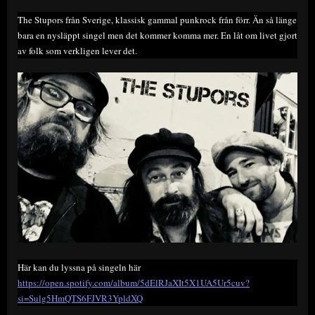
The Stupors från Sverige, klassisk gammal punkrock från förr. Än så länge
bara en nysläppt singel men det kommer komma mer. En låt om livet gjort
av folk som verkligen lever det.
Här kan du lyssna på singeln här
https://open.spotify.com/album/5dElRJaXIt5X1UA5Ur5cuv?
si=Sulg5HmQTS6FJVR3YpldXQ