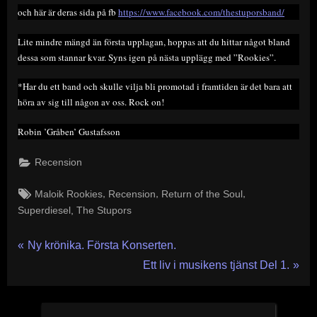
och här är deras sida på fb
https://www.facebook.com/thestuporsband/
Lite mindre mängd än första upplagan, hoppas att du hittar något bland
dessa som stannar kvar. Syns igen på nästa upplägg med ”Rookies”.
*Har du ett band och skulle vilja bli promotad i framtiden är det bara att
höra av sig till någon av oss. Rock on!
Robin ’Gråben’ Gustafsson
Recension
Tags:
,
,
,
Maloik Rookies
Recension
Return of the Soul
,
Superdiesel
The Stupors
Inläggsnavigering
P
Ny krönika. Första Konserten.
r
N
Ett liv i musikens tjänst Del 1.
e
e
v
x