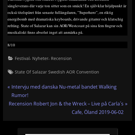
sångleverans där varje ton sitter som en smäck! En självklar höjdpunkt är
också titelspåret från senaste fullängdaren, ”Superhero”, en riktig
energibomb med dramatiska keyboards, drivande gitarrer och klatschig
refräng. State of Salazar kan sin AOR/Westcoast på sina fem fingrar och
musikaliskt finns absolut inget att anmärka på.
8/10
,
,
Festival
Nyheter
Recension
Tags:
State Of Salazar Swedish AOR Convention
Inläggsnavigering
P
Intervju med danska Nu-metal bandet Walking
r
Rumor!
N
e
Recension Robert Jon & the Wreck – Live på Carla´s
e
v
Cafe, Öland 2019-06-02
x
i
t
o