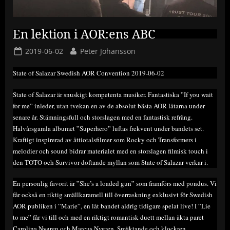
En lektion i AOR:ens ABC
Posted
By
2019-06-02
Peter Johansson
on
State of Salazar Swedish AOR Convention 2019-06-02
State of Salazar är snuskigt kompetenta musiker. Fantastiska ”If you wait
for me” inleder, utan tvekan en av de absolut bästa AOR låtarna under
senare år. Stämningsfull och storslagen med en fantastisk refräng.
Halvårsgamla albumet ”Superhero” luftas frekvent under bandets set.
Kraftigt inspirerad av åttiotalsfilmer som Rocky och Transformers i
melodier och sound bidrar materialet med en storslagen filmisk touch i
den TOTO och Survivor doftande myllan som State of Salazar verkar i.
En personlig favorit är ”She’s a loaded gun” som framförs med pondus. Vi
får också en riktig smällkaramell till överraskning exklusivt för Swedish
AOR publiken i ”Marie”, en låt bandet aldrig tidigare spelat live! I ”Lie
to me” får vi till och med en riktigt romantisk duett mellan äkta paret
Carolina Nygren och Marcus Nygren. Smäktande och klockren