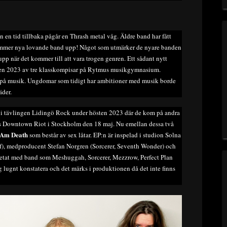
dan en tid tillbaka pågår en Thrash metal våg. Äldre band har fått
kommer nya lovande band upp! Något som utmärker de nyare banden
upp när det kommer till att vara trogen genren. Ett sådant nytt
sten 2023 av tre klasskompisar på Rytmus musikgymnasium.
g på musik. Ungdomar som tidigt har ambitioner med musik borde
äder.
it i tävlingen Lidingö Rock under hösten 2023 där de kom på andra
:års Downtown Riot i Stockholm den 18 maj. Nu emellan dessa två
 Am Death
som består av sex låtar. EP:n är inspelad i studion Solna
), medproducent Stefan Norgren (Sorcerer, Seventh Wonder) och
betat med band som Meshuggah, Sorcerer, Mezzrow, Perfect Plan
g lugnt konstatera och det märks i produktionen då det inte finns