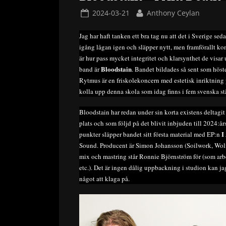
Posted
By
2024-03-21
Anthony Ceylan
on
Jag har haft tanken ett bra tag nu att det i Sverige se
igång lågan igen och släpper nytt, men framförallt 
är hur pass mycket integritet och klarsynthet de visar 
Bloodstain
band är
. Bandet bildades så sent som hö
Rytmus är en friskolekoncern med estetisk inriktnin
kolla upp denna skola som idag finns i fem svenska st
Bloodstain har redan under sin korta existens deltag
plats och som följd på det blivit inbjuden till 2024
I
punkter släpper bandet sitt första material med EP:n
Sound. Producent är Simon Johansson (Soilwork, Wolf
mix och mastring står Ronnie Björnström för (som ar
etc.). Det är ingen dålig uppbackning i studion kan ja
något att klaga på.