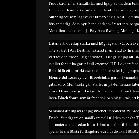
Produktionen är kristallklar med hjälp av modern tekn
EP:n är att hantverket inte är modernt utan som jag va
orubblighet som jag tycker utmärker sig mest. Låtarna 
förväntar dig. Som nytt band är det svårt att inte bär
Metallica, Testament, ja Bay Area överlag. Men jag sk
Låtarna är överlag starka med hög lägstanivå, och även 
Titelspåret I Am Death är faktiskt inspirerad av Ingm
vattnet och frasen ”Jag är döden”. Det gillar jag att B
istället för att ha gått på till exempel H.P. Lovecraf
Behold
är ett utmärkt exempel på hur skickliga gruppe
Homicidal Lunacy
Bloodstains
och
går in i varandr
gitarrsolo. Men titeln går istället in på den senare lå
arm ett band som gjort något liknande och låten Blood
Black Swan
låten
som är frenetisk och högt i tak, ett br
Sammanfattningsvis är jag mycket imponerad av Blood
Death. Ytterligare en smällkaramell till den svenska
sitt material och sedan hitta tillbaka snabbt till stu
spelar in sin första fullängdare och hur de skall försö