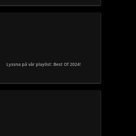
Lyssna på vår playlist: Best Of 2024!