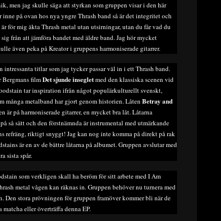
ik, men jag skulle säga att styrkan som gruppen visar i den här
r inne på ovan hos nya yngre Thrash band så är det integritet och
är för mig äkta Thrash metal utan utsirningar, utan du får vad du
ga sig från att jämföra bandet med äldre band. Jag hör mycket
ulle även peka på Kreator i gruppens harmoniserade gitarrer.
intressanta titlar som jag tycker passar väl in i ett Thrash band.
Det sjunde inseglet
ar Bergmans film
med den klassiska scenen vid
loodstain tar inspiration ifrån något populärkulturellt svenskt,
Betray and
t som många metalband har gjort genom historien. Låten
n är på harmoniserade gitarrer, en mycket bra låt. Låtarna
a på så sätt och den förstnämnda är instrumental med utmärkande
tens refräng, riktigt snyggt! Jag kan nog inte komma på direkt på rak
stains är en av de bättre låtarna på albumet. Gruppen avslutar med
a sista spår.
stain som verkligen skall ha beröm för sitt arbete med I Am
 Thrash metal vågen kan räknas in. Gruppen behöver nu turnera med
dion. Den stora prövningen för gruppen framöver kommer bli när de
ka matcha eller överträffa denna EP.