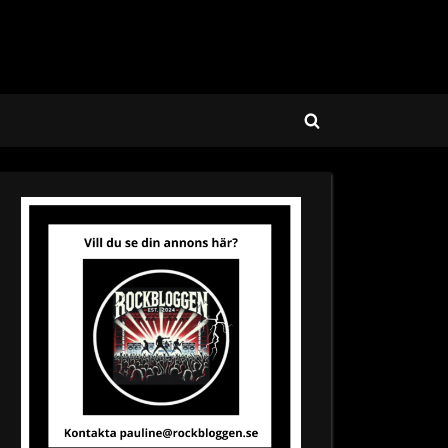
Toggle
search
form