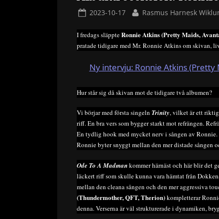
Posted
By
2023-10-17
Rasmus Harnesk Wiklu
on
Ronnie Atkins (Pretty Maids, Avant
I fredags släppte
pratade tidigare med Mr. Ronnie Atkins om skivan, li
Ny intervju: Ronnie Atkins (Pretty
Hur står sig då skivan mot de tidigare två albumen?
Vi börjar med första singeln
Trinity
, vilket är ett rik
riff. En bra vers som bygger starkt mot refrängen. Refr
En tydlig hook med mycket nerv i sången av Ronnie. D
Ronnie byter snyggt mellan den mer distade sången o
Ode To A Madman
kommer härnäst och här blir det gen
läckert riff som skulle kunna vara hämtat från Dokken
mellan den cleana sången och den mer aggressiva touc
(Thundermother, QFT, Therion)
kompletterar Ronnie
denna. Verserna är väl strukturerade i dynamiken, bry