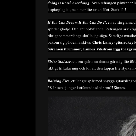
doing is worth overdoing
. Även refrängen påminner l
kopia/plagiat, men mer lite av en flört. Stark låt!
If You Can Dream It You Can Do It
, en av singlarna 
sprider glädje. Den är upplyftande. Refrängen är riktig
riktigt sommardänga skulle jag säga. Samtliga musiker 
Chris Laney (gitarr, key
bakom sig på denna skiva:
Sørensen
(trummor) Linnéa Vikström Egg (bakgrun
Sister Sinister
, ett bra spår men denna går mig lite förbi
riktigt tilltalar mig och för att den tappar lite styrka 
Raining Fire
, ett längre spår med snygga gitarrslingor
58 år och sjunger fortfarande såhär bra?! Sinnes.