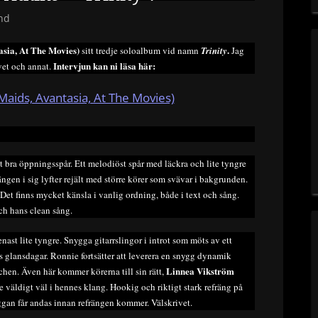
nd
asia, At The Movies)
.
sitt tredje soloalbum vid namn
Trinity
Jag
Intervjun kan ni läsa här:
vet och annat.
 Maids, Avantasia, At The Movies)
tigt bra öppningsspår. Ett melodiöst spår med läckra och lite tyngre
ängen i sig lyfter rejält med större körer som svävar i bakgrunden.
et finns mycket känsla i vanlig ordning, både i text och sång.
ch hans clean sång.
ast lite tyngre. Snygga gitarrslingor i introt som möts av ett
s glansdagar. Ronnie fortsätter att leverera en snygg dynamik
Linnea Vikström
hen. Även här kommer körerna till sin rätt,
 väldigt väl i hennes klang. Hookig och riktigt stark refräng på
ggan får andas innan refrängen kommer. Välskrivet.