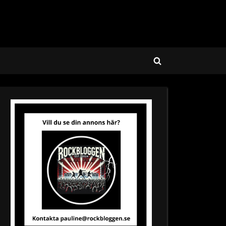
Toggle
search
form