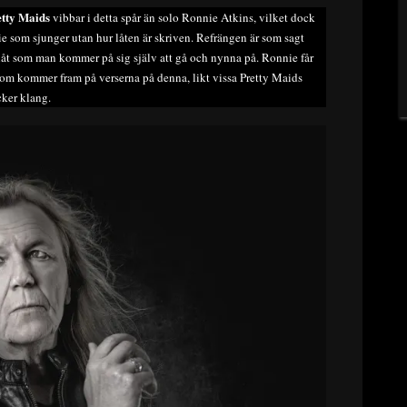
etty Maids
vibbar i detta spår än solo Ronnie Atkins, vilket dock
nie som sjunger utan hur låten är skriven. Refrängen är som sagt
En låt som man kommer på sig själv att gå och nynna på. Ronnie får
n som kommer fram på verserna på denna, likt vissa Pretty Maids
cker klang.