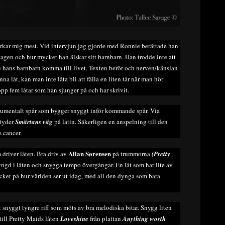
verkar mig mest. Vid intervjun jag gjorde med Ronnie berättade han
 tagen och hur mycket han älskar sitt barnbarn. Han trodde inte att
se hans barnbarn komma till livet. Texten berör och nerven/känslan
a låt, kan man inte låta bli att fälla en liten tår när man hör
opp fem låtar som han sjunger på och har skrivit.
nstrumentalt spår som bygger snyggt inför kommande spår. Via
etyder
Smärtans väg
på latin. Säkerligen en anspelning till den
 cancer.
Allan
Sørensen
 driver låten. Bra driv av
på trummorna
(Pretty
tyngd i låten och snygga tempo övergångar. En låt som har lite av
cket på hur världen ser ut idag, med all den dynga som bara
igt snyggt tyngre riff som möts av bra melodiska bitar. Snygg liten
 till Pretty Maids låten
Loveshine
från plattan
Anything worth