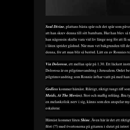
Soul Divine
, plattans bästa spår och det spår som på
att han skrev denna till sitt barnbarn. Hur han blev så
han någonsin skulle vara vid liv länge nog för att få 
i låten sprider gåshud. När man vet bakgrunden till denn
denna, för att man blir så berörd. Lätt en av Ronnies t
Via Dolorosa
, ett mellan spår på 1.30. Ett läckert i
Dolorosa är en pilgrimsvandring i Jerusalem. Ordet b
pilgrimsvandring som Ronnie är/har varit på med hans
Godless
kommer härnäst. Riktigt, riktigt tungt riff som
Maids, At The Movies)
. Stor och maffig refräng. Bra 
en melankolisk nerv i sig, känns som den anspelar my
eskalerar.
Härnäst kommer låten
Shine
. Även här är det ett rikt
flört (?!) med övertonerna på gitarren i slutet på introt