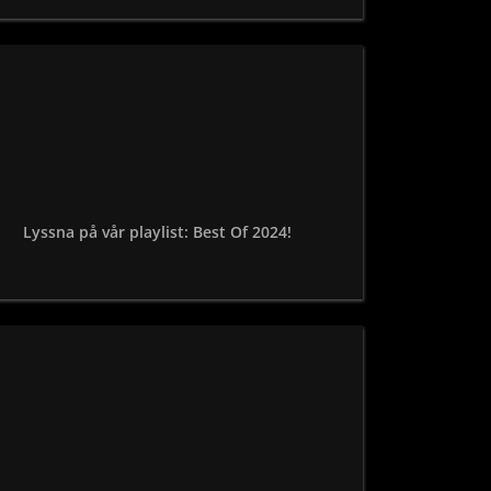
Lyssna på vår playlist: Best Of 2024!