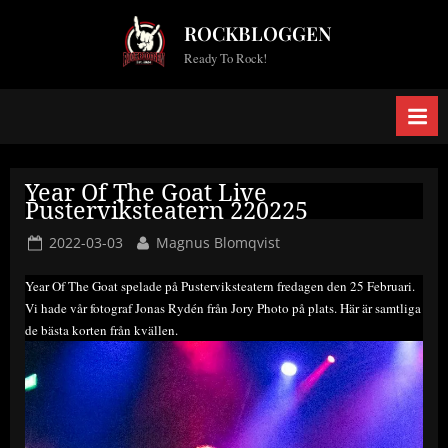
Skip
ROCKBLOGGEN
to
Ready To Rock!
content
Year Of The Goat Live
Pusterviksteatern 220225
Posted
By
2022-03-03
Magnus Blomqvist
on
Year Of The Goat spelade på Pusterviksteatern fredagen den 25 Februari.
Vi hade vår fotograf Jonas Rydén från Jory Photo på plats. Här är samtliga
de bästa korten från kvällen.