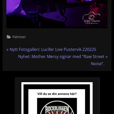
Patreon
Inläggsnavigering
P
Nytt Fotogalleri: Lucifer Live Pustervik 220225
r
N
Nyhet: Mother Mersy signar med ”Raw Street
e
e
Noise”.
v
x
i
t
o
P
u
o
s
s
P
t
o
: