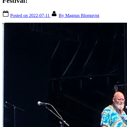
Festival!
Posted on
2022-07-11
By
Magnus Blomqvist