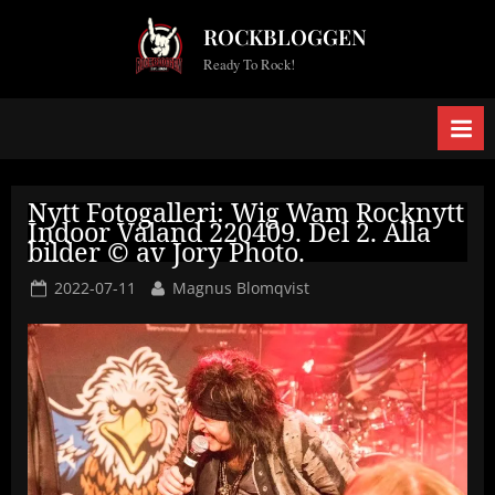
Skip
ROCKBLOGGEN
to
Ready To Rock!
content
Nytt Fotogalleri: Wig Wam Rocknytt
Indoor Valand 220409. Del 2. Alla
bilder © av Jory Photo.
Posted
By
2022-07-11
Magnus Blomqvist
on