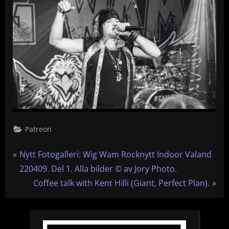
Patreon
Inläggsnavigering
P
Nytt Fotogalleri: Wig Wam Rocknytt Indoor Valand
r
220409. Del 1. Alla bilder © av Jory Photo.
e
N
Coffee talk with Kent Hilli (Giant, Perfect Plan).
v
e
i
x
o
t