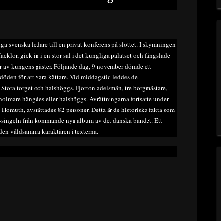
 svenska ledare till en privat konferens på slottet. I skymningen
klor, gick in i en stor sal i det kungliga palatset och fängslade
ler av kungens gäster. Följande dag, 9 november dömde ett
 döden för att vara kättare. Vid middagstid leddes de
 Stora torget och halshöggs. Fjorton adelsmän, tre borgmästare,
ckholmare hängdes eller halshöggs. Avrättningarna fortsatte under
 Homuth, avsrättades 82 personer. Detta är de historiska fakta som
-singeln från kommande nya album av det danska bandet. Ett
r den våldsamma karaktären i texterna.