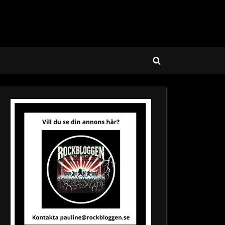
Toggle
search
form