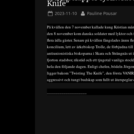
Knife”
Posted
By
2023-11-10
Pauline Pousar
on
På kvällen den 7 november kallade kung Kristian många
den 8 november kom danska soldater med lyktor och fac
flera ädla gäster. Senare på kvällen fängslades ännu f
koncilium, lett av ärkebiskop Trolle, de förbjudna till
antiunionistiska biskoparna i Skara och Strängnäs ut i
fjorton stadsbor, riksråd och ett tjugotal vanliga sto
hela den följande dagen. Enligt chefen, bödeln Jörgen
ligger bakom ”Twisting The Knife”, den första VANIR
aggressivt och tungt budskap som fullt ut återspegla
___________________