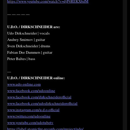
https://www.youtube.com/watch?v=djP4REKX6dM
— — — — —
U.D.O. / DIRKSCHNEIDER are:
Udo Dirkschneider | vocals
Andrey Smirnov | guitar
Sven Dirkschneider | drums
Fabian Dee Dammers | guitar
Peter Baltes | bass
—
U.D.O. / DIRKSCHNEIDER online:
www.udo-online.com
www.facebook.com/udoonline
www.facebook.com/dirkschneiderofficial
www.facebook.com/udodirkschneiderofficial
www.instagram.com/u.d.o.official
www.twitter.com/udoonline
www.youtube.com/udotubetv
https://label.atomicfire-records.com/project/udo/