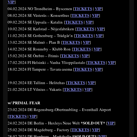
VIP
]
TICKETS
VIP
04.02.2024 NO Trondheim – Byscenen [
|
]
TICKETS
VIP
08.02.2024 SE Västerås – Konserthus [
|
]
TICKETS
VIP
09.02.2024 SE Uppsala – Katalin [
|
]
TICKETS
VIP
10.02.2024 SE Karlstad – Nöjesfabriken [
|
]
TICKETS
VIP
11.02.2024 SE Gothenburg – Trädgår’n [
|
]
TICKETS
VIP
13.02.2024 SE Malmö – Plan B [
|
]
TICKETS
VIP
14.02.2024 SE Ronneby – Klubb Ron [
|
]
TICKETS
VIP
15.02.2024 SE Örebro – Frimis [
|
]
TICKETS
VIP
17.02.2024 FI Helsinki – Vanha Ylioppilastalo [
|
]
TICKETS
VIP
18.02.2024 FI Tampere – Tavara-asema [
|
]
TICKETS
VIP
19.02.2024 EE Tallinn – Helitehas [
|
]
TICKETS
VIP
21.02.2024 LT Vilnius – Vakaris [
|
]
w/ PRIMAL FEAR
23.02.2024 DE Regensburg-Obertraubling – Eventhall Airport
TICKETS
VIP
[
|
]
*SOLD OUT*
VIP
24.02.2024 DE Berlin – Huxleys Neue Welt
[
]
TICKETS
VIP
25.02.2024 DE Magdeburg – Factory [
|
]
*SOLD OUT*
VIP
28.02.2024 DE Hamburg – Markthalle
[
]