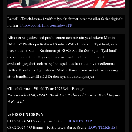
Beställ »Touchdown« i valfritt fysiskt format, streama eller få det digitalt
nu, här:
http://udo.afr.link/touchdownPR
Albumet skapades med producenten och mixningsteknikern Martin
”Mattes” Pfeiffer på Redhead Studio (Wilhelmshaven, Tyskland) och
mastrades av Stefan Kaufmann på ROXX Studio (Solingen, Tyskland).
Skivan innehåller ett gästspel av violinisten Stefan Pintev på
avslutningsspåret, och basspåren spelades in av den nya medlemmen
Baltes. Konstverket gjordes av Martin Häusler som också var ansvarig för
att ta bandbilder till stöd för den nya albumkampanjen.
»Touchdown« – World Tour 2023/24 – Europe
Presented by ITM, DMAX, Break Out, Radio Bob!, musix, Metal Hammer
& Rock It!
w/ FROZEN CROWN
TICKETS
VIP
01.02.2024 NO Stavanger – Folken [
|
]
LOW TICKETS
03.02.2024 NO Hamar – Festiviteten Bar & Scene [
|