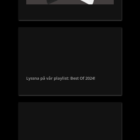
Lyssna på vår playlist: Best Of 2024!