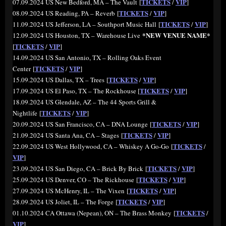
TICKETS
VIP
07.09.2024 US New Bedford, MA – The Vault [
/
]
TICKETS
VIP
08.09.2024 US Reading, PA – Reverb [
/
]
TICKETS
VIP
11.09.2024 US Jefferson, LA – Southport Music Hall [
/
]
*NEW VENUE NAME*
12.09.2024 US Houston, TX – Warehouse Live
TICKETS
VIP
[
/
]
14.09.2024 US San Antonio, TX – Rolling Oaks Event
TICKETS
VIP
Center [
/
]
TICKETS
VIP
15.09.2024 US Dallas, TX – Trees [
/
]
TICKETS
VIP
17.09.2024 US El Paso, TX – The Rockhouse [
/
]
18.09.2024 US Glendale, AZ – The 44 Sports Grill &
TICKETS
VIP
Nightlife [
/
]
TICKETS
VIP
20.09.2024 US San Francisco, CA – DNA Lounge [
/
]
TICKETS
VIP
21.09.2024 US Santa Ana, CA – Stages [
/
]
TICKETS
22.09.2024 US West Hollywood, CA – Whiskey A Go-Go [
/
VIP
]
TICKETS
VIP
23.09.2024 US San Diego, CA – Brick By Brick [
/
]
TICKETS
VIP
25.09.2024 US Denver, CO – The Rickhouse [
/
]
TICKETS
VIP
27.09.2024 US McHenry, IL – The Vixen [
/
]
TICKETS
VIP
28.09.2024 US Joliet, IL – The Forge [
/
]
TICKETS
01.10.2024 CA Ottawa (Nepean), ON – The Brass Monkey [
/
VIP
]