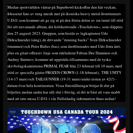
Medan sportvärlden väntar på Superbowl-kickoffen den här veckan,
fokuserar fans av tung musik mer på ikoniska heavy metal-frontrunners
U.D.O. som kommer att ge sig ut på den första delen av sin turné till stöd
för sitt nuvarande album, det kritikerrosade »Touchdown«, som släpptes
den 25 augusti 2023. Gruppen, som består av lagkaptenen Udo
Dirkschneider (sång), de drivande ”running backs” Sven Dirkschneider
(trummor) och Peter Baltes (bas), som återförenades med Udo förra året,
plus en gitarr offensiv linje som inkluderar Fabian Dee Dammers och
Andrey Smirnov, kommer att uppträda tillsammans med de tyska
skivbolagskamraterna PRIMAL FEAR från 23 februari till 10 mars, med
stöd av speciella gäster FROZEN CROWN (1-18 februari), THE UNITY
(14-17 mars) och TAILGUNNER (19-31 mars) under resten av 42(!) -
datum över hela kontinenten. Vissa föreställningar börjar få slut på
biljetter, medan andra har sålt slut i förväg, så det är bäst att vara snabb
med att inte missa U.D.O. i vår. Fullständig information finns nedan!