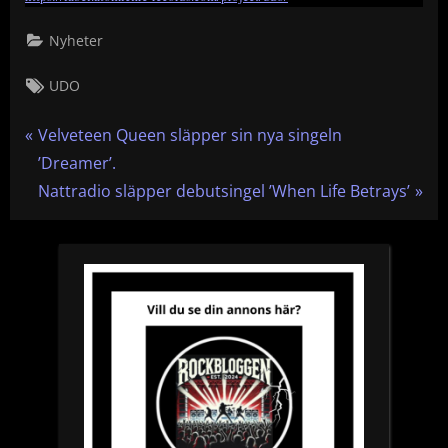
Nyheter
Tags:
UDO
Inläggsnavigering
P
Velveteen Queen släpper sin nya singeln
r
’Dreamer’.
e
N
Nattradio släpper debutsingel ’When Life Betrays’
v
e
i
x
o
t
u
P
s
o
P
s
o
t
s
:
t