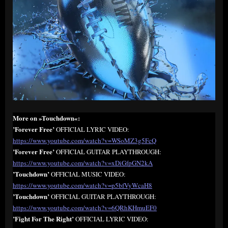
More on »Touchdown«:
’Forever Free’
OFFICIAL LYRIC VIDEO:
https://www.youtube.com/watch?v=WSoMZ3g5FcQ
’Forever Free’
OFFICIAL GUITAR PLAYTHROUGH:
https://www.youtube.com/watch?v=xDiGfpGN2kA
’Touchdown’
OFFICIAL MUSIC VIDEO:
https://www.youtube.com/watch?v=p5bfVyWcaH8
’Touchdown’
OFFICIAL GUITAR PLAYTHROUGH:
https://www.youtube.com/watch?v=6QRhKHmuEF0
’Fight For The Right’
OFFICIAL LYRIC VIDEO: