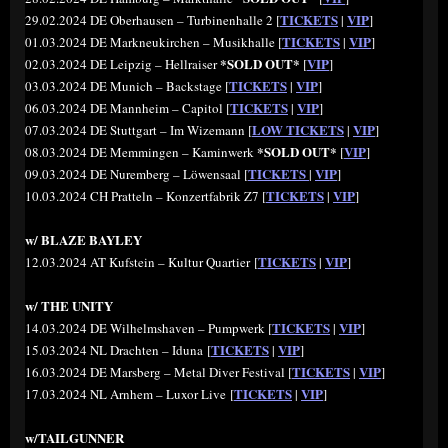
TICKETS
VIP
29.02.2024 DE Oberhausen – Turbinenhalle 2 [
|
]
TICKETS
VIP
01.03.2024 DE Markneukirchen – Musikhalle [
|
]
*SOLD OUT*
VIP
02.03.2024 DE Leipzig – Hellraiser
[
]
TICKETS
VIP
03.03.2024 DE Munich – Backstage [
|
]
TICKETS
VIP
06.03.2024 DE Mannheim – Capitol [
|
]
LOW TICKETS
VIP
07.03.2024 DE Stuttgart – Im Wizemann [
|
]
*SOLD OUT*
VIP
08.03.2024 DE Memmingen – Kaminwerk
[
]
TICKETS
VIP
09.03.2024 DE Nuremberg – Löwensaal [
|
]
TICKETS
VIP
10.03.2024 CH Pratteln – Konzertfabrik Z7 [
|
]
w/ BLAZE BAYLEY
TICKETS
VIP
12.03.2024 AT Kufstein – Kultur Quartier [
|
]
w/ THE UNITY
TICKETS
VIP
14.03.2024 DE Wilhelmshaven – Pumpwerk [
|
]
TICKETS
VIP
15.03.2024 NL Drachten – Iduna [
|
]
TICKETS
VIP
16.03.2024 DE Marsberg – Metal Diver Festival [
|
]
TICKETS
VIP
17.03.2024 NL Arnhem – Luxor Live [
|
]
w/TAILGUNNER