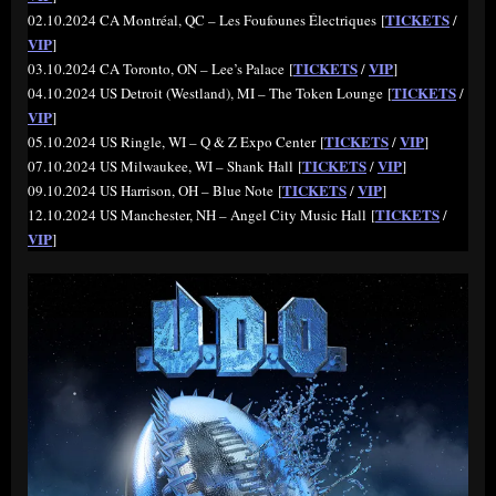
TICKETS
02.10.2024 CA Montréal, QC – Les Foufounes Électriques [
/
VIP
]
TICKETS
VIP
03.10.2024 CA Toronto, ON – Lee’s Palace [
/
]
TICKETS
04.10.2024 US Detroit (Westland), MI – The Token Lounge [
/
VIP
]
TICKETS
VIP
05.10.2024 US Ringle, WI – Q & Z Expo Center [
/
]
TICKETS
VIP
07.10.2024 US Milwaukee, WI – Shank Hall [
/
]
TICKETS
VIP
09.10.2024 US Harrison, OH – Blue Note [
/
]
TICKETS
12.10.2024 US Manchester, NH – Angel City Music Hall [
/
VIP
]