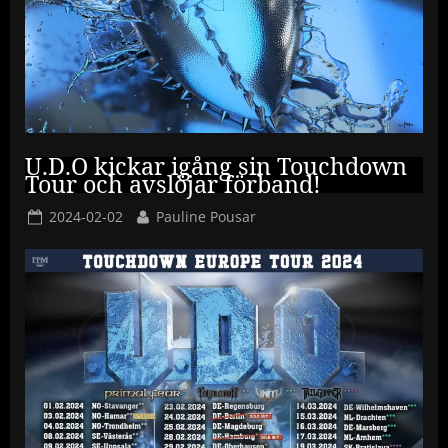
U.D.O kickar igång sin Touchdown
Tour och avslöjar förband!
Posted
By
2024-02-02
Pauline Pousar
on