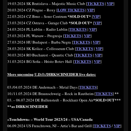
TICKETS
VIP
19.03.2024 SK Bratislava – Majestic Music Club [
|
]
LOW TICKETS
VIP
20.03.2024 CZ Prague – Roxy [
|
]
*SOLD OUT*
VIP
22.03.2024 CZ Brno – Sono Centrum
[
]
*SOLD OUT*
VIP
23.03.2024 CZ Ostrava – Garage Club
[
]
TICKETS
VIP
24.03.2024 PL Lublin – Radio Lublin [
|
]
TICKETS
VIP
25.03.2024 PL Warsaw – Progresja [
|
]
TICKETS
VIP
27.03.2024 HU Budapest – Barba Negra [
|
]
TICKETS
VIP
28.03.2024 SK Košice – Collosseum Club [
|
]
TICKETS
VIP
30.03.2024 RO Bucharest – Quantic Club [
|
]
TICKETS
VIP
31.03.2024 BG Sofia – Hristo Botev Hall [
|
]
More upcoming U.D.O./DIRKSCHNEIDER live dates:
TICKETS
03./04.05.2024 DE Andernach – Metal Days [
]
TICKETS
**
10./11.05.2024 DE Braunschweig – Rock in Rautheim [
]
*SOLD OUT*
**
03. – 06.07.2024 DE Ballenstedt – Rockharz Open Air
**as DIRKSCHNEIDER
»Touchdown« – World Tour 2023/24 – USA/Canada
TICKETS
VIP
06.09.2024 US Frenchtown, NJ – Artie’s Bar and Grill [
/
]