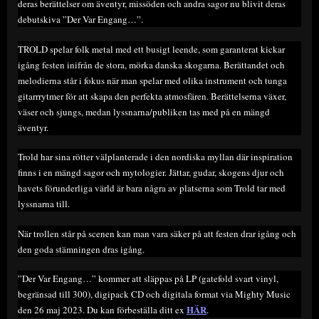
deras berättelser om äventyr, missöden och andra sagor nu blivit deras
debutskiva ”Der Var Engang…”.
TROLD spelar folk metal med ett busigt leende, som garanterat kickar
igång festen inifrån de stora, mörka danska skogarna. Berättandet och
melodierna står i fokus när man spelar med olika instrument och tunga
gitarrrytmer för att skapa den perfekta atmosfären. Berättelserna växer,
väser och sjungs, medan lyssnarna/publiken tas med på en mängd
äventyr.
Trold har sina rötter välplanterade i den nordiska myllan där inspiration
finns i en mängd sagor och mytologier. Jättar, gudar, skogens djur och
havets förunderliga värld är bara några av platserna som Trold tar med
lyssnarna till.
När trollen står på scenen kan man vara säker på att festen drar igång och
den goda stämningen dras igång.
”Der Var Engang…” kommer att släppas på LP (gatefold svart vinyl,
begränsad till 300), digipack CD och digitala format via Mighty Music
HÄR
den 26 maj 2023. Du kan förbeställa ditt ex
.