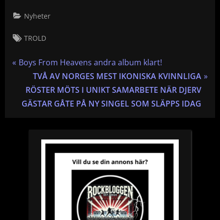
Nyheter
Tags:
TROLD
Inläggsnavigering
P
Boys From Heavens andra album klart!
r
N
TVÅ AV NORGES MEST IKONISKA KVINNLIGA
e
e
RÖSTER MÖTS I UNIKT SAMARBETE NÄR DJERV
v
x
GÄSTAR GÅTE PÅ NY SINGEL SOM SLÄPPS IDAG
i
t
o
P
u
o
s
s
P
t
o
:
s
t