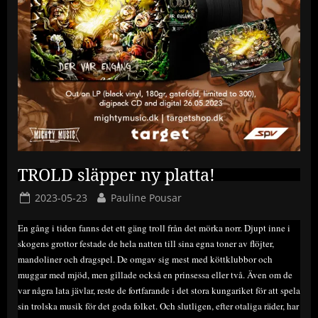
TROLD släpper ny platta!
Posted
By
2023-05-23
Pauline Pousar
on
En gång i tiden fanns det ett gäng troll från det mörka norr. Djupt inne i
skogens grottor festade de hela natten till sina egna toner av flöjter,
mandoliner och dragspel. De omgav sig mest med köttklubbor och
muggar med mjöd, men gillade också en prinsessa eller två. Även om de
var några lata jävlar, reste de fortfarande i det stora kungariket för att spela
sin trolska musik för det goda folket. Och slutligen, efter otaliga räder, har