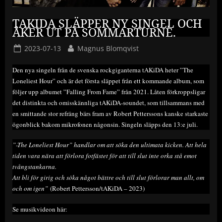
TAKIDA SLÄPPER NY SINGEL OCH
ÅKER UT PÅ SOMMARTURNÈ.
Posted
By
2023-07-13
Magnus Blomqvist
on
Den nya singeln från de svenska rockgiganterna tAKiDA heter ”The
Loneliest Hour” och är det första släppet från ett kommande album, som
följer upp albumet ”Falling From Fame” från 2021. Låten förkroppsligar
det distinkta och omisskännliga tAKiDA-soundet, som tillsammans med
en smittande stor refräng bärs fram av Robert Petterssons kanske starkaste
ögonblick bakom mikrofonen någonsin. Singeln släpps den 13:e juli.
”-The Loneliest Hour” handlar om att söka den ultimata kicken. Att hela
tiden vara nära att förlora fotfästet för att till slut inte orka stå emot
tvångstankarna.
Att bli för girig och söka något bättre och till slut förlorar man allt, om
och om igen”
(Robert Pettersson/tAKiDA – 2023)
Se musikvideon här: