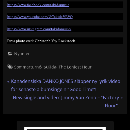
https://www.facebook.com/takidamusic
https://www.youtube.com/@TakidaVEVO
https://www.instagram.com/takidamusic/
Press photo cred: Christoph Voy Rockstock
Nyheter
Tags:
,
,
Sommarturné
tAKida
The Loniest Hour
Inläggsnavigering
P
Kanadensiska DANKO JONES släpper ny lyrik video
r
för senaste albumsingeln ”Good Time”!
e
N
New single and video: Jimmy Van Zeno – ”Factory
v
e
Floor”.
i
x
o
t
u
P