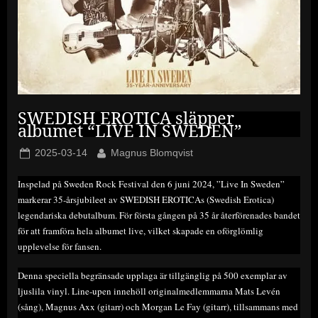
SWEDISH EROTICA släpper
albumet “LIVE IN SWEDEN”
Posted
By
2025-03-14
Magnus Blomqvist
on
Inspelad på Sweden Rock Festival den 6 juni 2024, ”Live In Sweden”
markerar 35-årsjubileet av SWEDISH EROTICAs (Swedish Erotica)
legendariska debutalbum. För första gången på 35 år återförenades bandet
för att framföra hela albumet live, vilket skapade en oförglömlig
upplevelse för fansen.
Denna speciella begränsade upplaga är tillgänglig på 500 exemplar av
ljuslila vinyl. Line-upen innehöll originalmedlemmarna Mats Levén
(sång), Magnus Axx (gitarr) och Morgan Le Fay (gitarr), tillsammans med