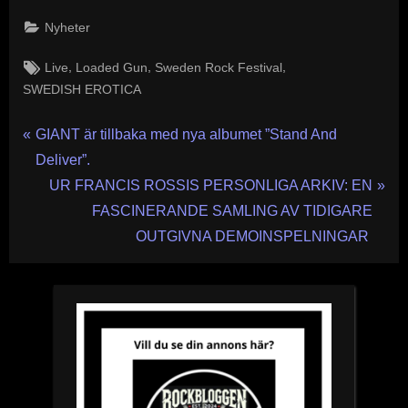
Nyheter
Tags:
,
,
,
Live
Loaded Gun
Sweden Rock Festival
SWEDISH EROTICA
Inläggsnavigering
P
GIANT är tillbaka med nya albumet ”Stand And
r
Deliver”.
e
N
UR FRANCIS ROSSIS PERSONLIGA ARKIV: EN
v
e
FASCINERANDE SAMLING AV TIDIGARE
i
x
OUTGIVNA DEMOINSPELNINGAR
o
t
u
P
s
o
P
s
o
t
s
: