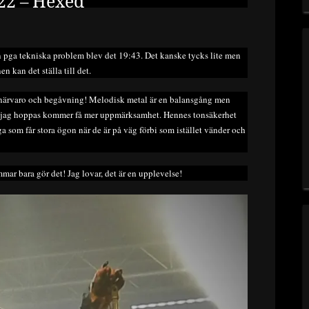
22 – Hexed
 pga tekniska problem blev det 19:43. Det kanske tycks lite men
n kan det ställa till det.
ennärvaro och begåvning! Melodisk metal är en balansgång men
 jag hoppas kommer få mer uppmärksamhet. Hennes tonsäkerhet
nga som får stora ögon när de är på väg förbi som istället vänder och
mmar bara gör det! Jag lovar, det är en upplevelse!