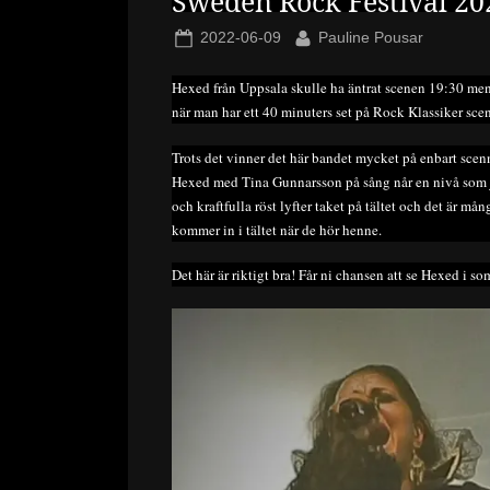
Sweden Rock Festival 20
Posted
By
2022-06-09
Pauline Pousar
on
Hexed från Uppsala skulle ha äntrat scenen 19:30 men
när man har ett 40 minuters set på Rock Klassiker scene
Trots det vinner det här bandet mycket på enbart sc
Hexed med Tina Gunnarsson på sång når en nivå som
och kraftfulla röst lyfter taket på tältet och det är må
kommer in i tältet när de hör henne.
Det här är riktigt bra! Får ni chansen att se Hexed i so