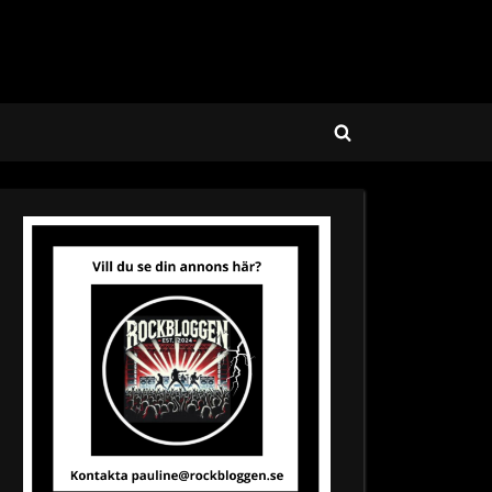
Toggle
search
form