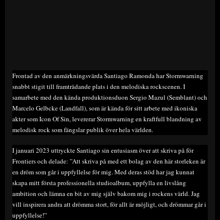
Frontad av den anmärkningsvärda Santiago Ramonda har Stormwarning
snabbt stigit till framträdande plats i den melodiska rockscenen. I
samarbete med den kända produktionsduon Sergio Mazul (Semblant) och
Marcelo Gelbcke (Landfall), som är kända för sitt arbete med ikoniska
akter som Icon Of Sin, levererar Stormwarning en kraftfull blandning av
melodisk rock som fängslar publik över hela världen.
I januari 2023 uttryckte Santiago sin entusiasm över att skriva på för
Frontiers och delade: ”Att skriva på med ett bolag av den här storleken är
en dröm som går i uppfyllelse för mig. Med deras stöd har jag kunnat
skapa mitt första professionella studioalbum, uppfylla en livslång
ambition och lämna en bit av mig själv bakom mig i rockens värld. Jag
vill inspirera andra att drömma stort, för allt är möjligt, och drömmar går i
uppfyllelse!”