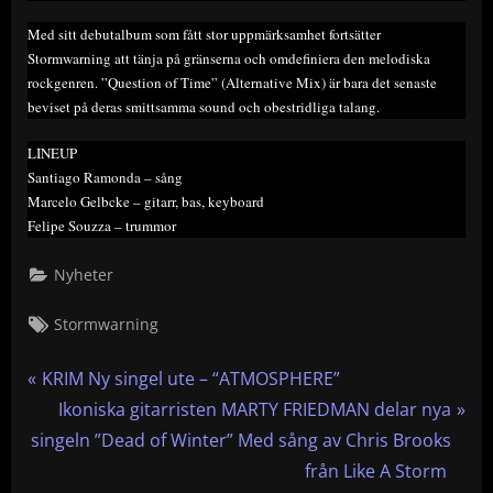
Med sitt debutalbum som fått stor uppmärksamhet fortsätter
Stormwarning att tänja på gränserna och omdefiniera den melodiska
rockgenren. ”Question of Time” (Alternative Mix) är bara det senaste
beviset på deras smittsamma sound och obestridliga talang.
LINEUP
Santiago Ramonda – sång
Marcelo Gelbcke – gitarr, bas, keyboard
Felipe Souzza – trummor
Nyheter
Tags:
Stormwarning
Inläggsnavigering
P
KRIM Ny singel ute – “ATMOSPHERE”
r
N
Ikoniska gitarristen MARTY FRIEDMAN delar nya
e
e
singeln ”Dead of Winter” Med sång av Chris Brooks
v
x
från Like A Storm