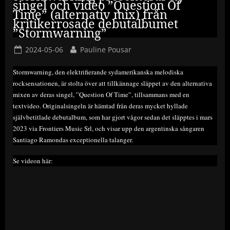
singel och video ”Question Of
Time” (alternativ mix) från
kritikerrosade debutalbumet
”Stormwarning”
Posted
By
2024-05-06
Pauline Pousar
on
Stormwarning, den elektrifierande sydamerikanska melodiska
rocksensationen, är stolta över att tillkännage släppet av den alternativa
mixen av deras singel, ”Question Of Time”, tillsammans med en
textvideo. Originalsingeln är hämtad från deras mycket hyllade
självbetitlade debutalbum, som har gjort vågor sedan det släpptes i mars
2023 via Frontiers Music Srl, och visar upp den argentinska sångaren
Santiago Ramondas exceptionella talanger.
Se videon här: