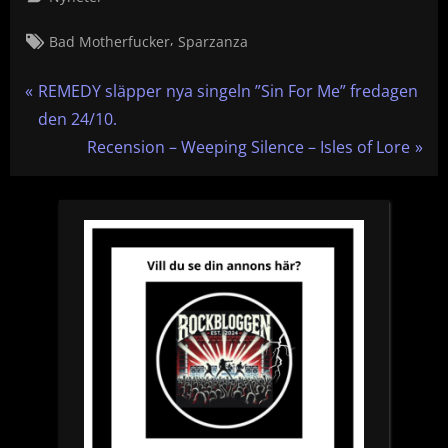
Tags:
,
Bad Motherfucker
Sparzanza
Inläggsnavigering
P
REMEDY släpper nya singeln ”Sin For Me” fredagen
r
den 24/10.
e
N
Recension – Weeping Silence – Isles of Lore
v
e
i
x
o
t
u
P
s
o
P
s
o
t
s
:
t
: