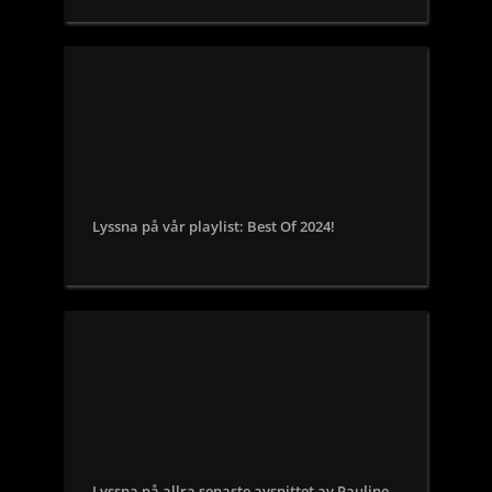
Lyssna på vår playlist: Best Of 2024!
Lyssna på allra senaste avsnittet av Pauline