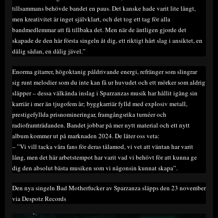
tillsammans behövde bandet en paus. Det kanske hade varit lite långt,
men kreativitet är inget självklart, och det tog ett tag för alla
bandmedlemmar att få tillbaka det. Men när de äntligen gjorde det
skapade de den här första singeln åt dig, ett riktigt hårt slag i ansiktet, en
dålig sådan, en dålig jävel.”
Enorma gitarrer, högoktanig påldrivande energi, refränger som slingrar
sig runt melodier som du inte kan få ur huvudet och ett mörker som aldrig
släpper – dessa välkända inslag i Sparzanzas musik har hållit igång sin
karriär i mer än tjugofem år; byggkarriär fylld med explosiv metall,
prestigefyllda prisnomineringar, framgångsrika turnéer och
radioframträdanden. Bandet jobbar på mer nytt material och ett nytt
album kommer ut på marknaden 2024. De låter oss veta:
– ”Vi vill tacka våra fans för deras tålamod, vi vet att väntan har varit
lång, men det här arbetstempot har varit vad vi behövt för att kunna ge
dig den absolut bästa musiken som vi någonsin kunnat skapa”.
Den nya singeln Bad Motherfucker av Sparzanza släpps den 23 november
via Despotz Records