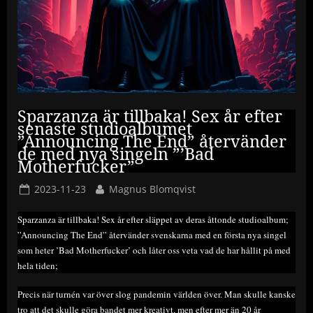
Sparzanza är tillbaka! Sex år efter
senaste studioalbumet
”Announcing The End” återvänder
de med nya singeln ”’Bad
Motherfucker”
Posted
By
2023-11-23
Magnus Blomqvist
on
Sparzanza är tillbaka! Sex år efter släppet av deras åttonde studioalbum;
”Announcing The End” återvänder svenskarna med en första nya singel
som heter ’Bad Motherfucker’ och låter oss veta vad de har hållit på med
hela tiden;
Precis när turnén var över slog pandemin världen över. Man skulle kanske
tro att det skulle göra bandet mer kreativt, men efter mer än 20 år