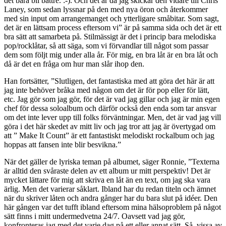
det bara bli bättre. :-). Och det är då jag skickar den vidare till Chris
Laney, som sedan lyssnar på den med nya öron och återkommer
med sin input om arrangemanget och ytterligare småbitar. Som sagt,
det är en lättsam process eftersom vi” är på samma sida och det är ett
bra sätt att samarbeta på. Stilmässigt är det i princip bara melodiska
pop/rocklåtar, så att säga, som vi förvandlar till något som passar
dem som följt mig under alla år. För mig, en bra låt är en bra låt och
då är det en fråga om hur man slår ihop den.
Han fortsätter, ”Slutligen, det fantastiska med att göra det här är att
jag inte behöver bråka med någon om det är för pop eller för lätt,
etc. Jag gör som jag gör, för det är vad jag gillar och jag är min egen
chef för dessa soloalbum och därför också den enda som tar ansvar
om det inte lever upp till folks förväntningar. Men, det är vad jag vill
göra i det här skedet av mitt liv och jag tror att jag är övertygad om
att ” Make It Count” är ett fantastiskt melodiskt rockalbum och jag
hoppas att fansen inte blir besvikna.”
När det gäller de lyriska teman på albumet, säger Ronnie, ”Texterna
är alltid den svåraste delen av ett album ur mitt perspektiv! Det är
mycket lättare för mig att skriva en låt än en text, om jag ska vara
ärlig. Men det varierar såklart. Ibland har du redan titeln och ämnet
när du skriver låten och andra gånger har du bara slut på idéer. Den
här gången var det tufft ibland eftersom mina hälsoproblem på något
sätt finns i mitt undermedvetna 24/7. Oavsett vad jag gör,
konfronteras jag med det varje dag på ett eller annat sätt. Så, vissa av