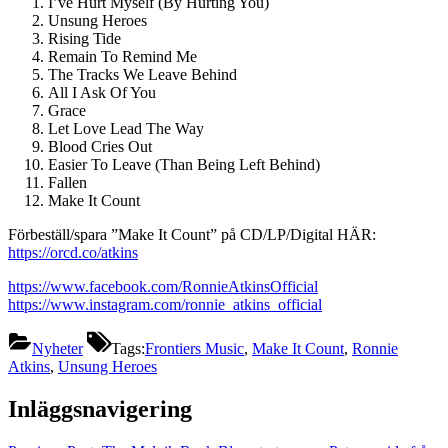
I’ve Hurt Myself (By Hurting You)
Unsung Heroes
Rising Tide
Remain To Remind Me
The Tracks We Leave Behind
All I Ask Of You
Grace
Let Love Lead The Way
Blood Cries Out
Easier To Leave (Than Being Left Behind)
Fallen
Make It Count
Förbeställ/spara ”Make It Count” på CD/LP/Digital HÄR:
https://orcd.co/atkins
https://www.facebook.com/RonnieAtkinsOfficial
https://www.instagram.com/ronnie_atkins_official
Nyheter
Tags:
Frontiers Music
,
Make It Count
,
Ronnie
Atkins
,
Unsung Heroes
Inläggsnavigering