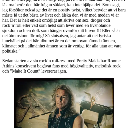
låtarna berör den här frågan såklart, kan inte hjälpa det. Som sagt,
jag försöker också ge det är en positiv twist, vilket betyder att vi bara
måste få ut det bästa av livet och älska den vi är med medan vi är
här. Det är helt enkelt omöjligt att skriva om sex, droger och
rock’n’roll eller vad som helst som lever med en livshotande
sjukdom och en dolk som hänger ovanför ditt huvud!!! Eller så är
det åtminstone för mig! Så slutsatsen, jag antar att det lyriska
innehållet på det här albumet är en del om ovannämnda ämnen,
klimatet och i allmänhet ämnen som är vettiga för alla utan att vara
politiska.”
Sedan starten av sin rock’n roll-resa med Pretty Maids har Ronnie
Atkins konsekvent begåvat fans med högkvalitativ, melodisk rock
och ”Make It Count” levererar igen.