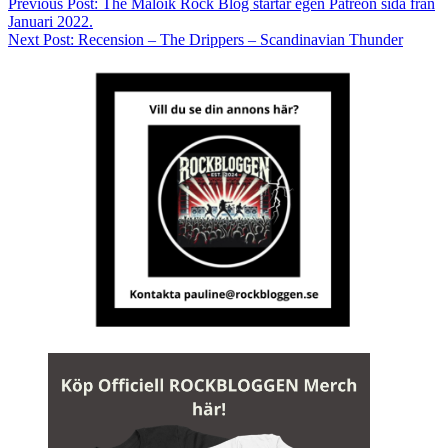
Previous Post:
The Maloik Rock Blog startar egen Patreon sida från
Januari 2022.
Next Post:
Recension – The Drippers – Scandinavian Thunder