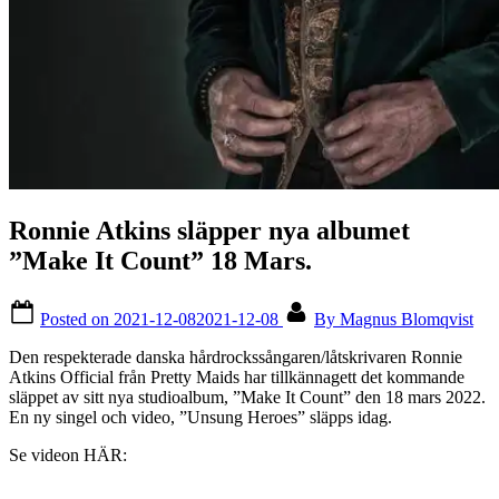
Ronnie Atkins släpper nya albumet
”Make It Count” 18 Mars.
Posted on
2021-12-08
2021-12-08
By
Magnus Blomqvist
Den respekterade danska hårdrockssångaren/låtskrivaren Ronnie
Atkins Official från Pretty Maids har tillkännagett det kommande
släppet av sitt nya studioalbum, ”Make It Count” den 18 mars 2022.
En ny singel och video, ”Unsung Heroes” släpps idag.
Se videon HÄR: