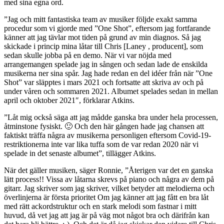
med sina egna ord.
”Jag och mitt fantastiska team av musiker följde exakt samma
procedur som vi gjorde med ”One Shot”, eftersom jag fortfarande
känner att jag tävlar mot tiden på grund av min diagnos. Så jag
skickade i princip mina låtar till Chris [Laney , producent], som
sedan skulle jobba på en demo. När vi var nöjda med
arrangemangen spelade jag in sången och sedan lade de enskilda
musikerna ner sina spår. Jag hade redan en del idéer från när ”One
Shot” var släpptes i mars 2021 och fortsatte att skriva av och på
under våren och sommaren 2021. Albumet spelades sedan in mellan
april och oktober 2021″, förklarar Atkins.
”Låt mig också säga att jag mådde ganska bra under hela processen,
åtminstone fysiskt. 🙂 Och den här gången hade jag chansen att
faktiskt träffa några av musikerna personligen eftersom Covid-19-
restriktionerna inte var lika tuffa som de var redan 2020 när vi
spelade in det senaste albumet”, tillägger Atkins.
När det gäller musiken, säger Ronnie, ”Återigen var det en ganska
lätt process!! Vissa av låtarna skrevs på piano och några av dem på
gitarr. Jag skriver som jag skriver, vilket betyder att melodierna och
överlinjerna är första prioritet Om jag känner att jag fått en bra låt
med rätt ackordstruktur och en stark melodi som fastnar i mitt
huvud, då vet jag att jag är på väg mot något bra och därifrån kan