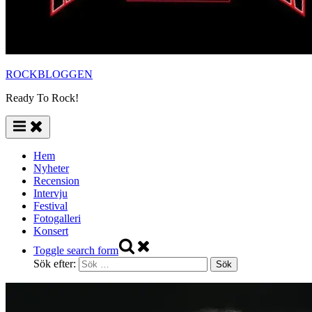
ROCKBLOGGEN
Ready To Rock!
Hem
Nyheter
Recension
Intervju
Festival
Fotogalleri
Konsert
Toggle search form
Sök efter: