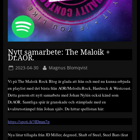
Nytt samarbete: The Maloik +
Dr.AOR.
Posted
By
2023-04-30
Magnus Blomqvist
on
Vi på The Maloik Rock Blog är glada att från och med nu kunna erbjuda
en playlist med det bästa från AOR/MelodicRock, Hardrock & Westcoast.
Detta genom ett nytt samarbete med Johan Nylén också känd som
Dr.AOR. Samtliga spår är granskade och stämplade med en
kvalitetsstämpel från Johan själv. Du hittar spellistan här:
https://spoti.fi/3IDmm7p
Nya låtar tillagda från JD Miller, degreed, Shaft of Steel, Steel Bars (feat