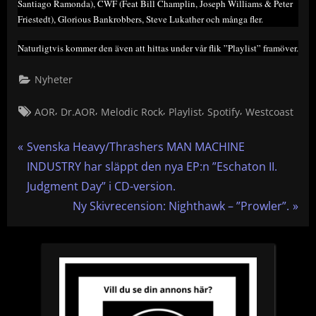
Santiago Ramonda), CWF (Feat Bill Champlin, Joseph Williams & Peter
Friestedt), Glorious Bankrobbers, Steve Lukather och många fler.
Naturligtvis kommer den även att hittas under vår flik ”Playlist” framöver.
Nyheter
Tags:
,
,
,
,
,
AOR
Dr.AOR
Melodic Rock
Playlist
Spotify
Westcoast
Inläggsnavigering
P
Svenska Heavy/Thrashers MAN MACHINE
r
INDUSTRY har släppt den nya EP:n ”Eschaton II.
e
Judgment Day” i CD-version.
v
N
Ny Skivrecension: Nighthawk – ”Prowler”.
i
e
o
x
u
t
s
P
P
o