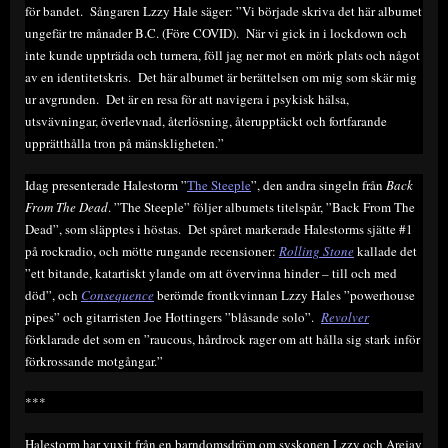
för bandet. Sångaren Lzzy Hale säger: ”Vi började skriva det här albumet
ungefär tre månader B.C. (Före COVID). När vi gick in i lockdown och
inte kunde uppträda och turnera, föll jag ner mot en mörk plats och något
av en identitetskris. Det här albumet är berättelsen om mig som skär mig
ur avgrunden. Det är en resa för att navigera i psykisk hälsa,
utsvävningar, överlevnad, återlösning, återupptäckt och fortfarande
upprätthålla tron på mänskligheten.”
Idag presenterade Halestorm ”
The Steeple
”, den andra singeln från
Back
From The Dead
. ”The Steeple” följer albumets titelspår, ”Back From The
Dead”, som släpptes i höstas. Det spåret markerade Halestorms sjätte #1
på rockradio, och mötte rungande recensioner:
Rolling Stone
kallade det
”ett bitande, katartiskt ylande om att övervinna hinder – till och med
död”, och
Consequence
berömde frontkvinnan Lzzy Hales ”powerhouse
pipes” och gitarristen Joe Hottingers ”blåsande solo”.
Revolver
förklarade det som en ”raucous, hårdrock rager om att hålla sig stark inför
förkrossande motgångar.”
***
Halestorm har vuxit från en barndomsdröm om syskonen Lzzy och Arejay