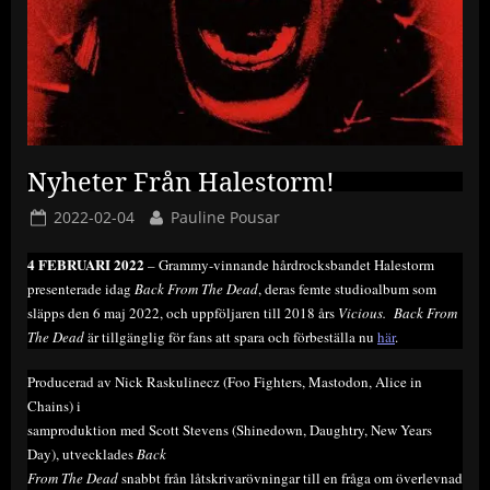
Nyheter Från Halestorm!
Posted
By
2022-02-04
Pauline Pousar
on
4 FEBRUARI 2022
– Grammy-vinnande hårdrocksbandet Halestorm
presenterade idag
Back From The Dead
, deras femte studioalbum som
släpps den 6 maj 2022, och uppföljaren till 2018 års
Vicious. Back From
The Dead
är tillgänglig för fans att spara och förbeställa nu
här
.
Producerad av Nick Raskulinecz (Foo Fighters, Mastodon, Alice in
Chains) i
samproduktion med Scott Stevens (Shinedown, Daughtry, New Years
Day), utvecklades
Back
From The Dead
snabbt från låtskrivarövningar till en fråga om överlevnad