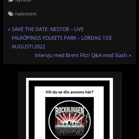
Tags:
Halestorm
Inläggsnavigering
P
SAVE THE DATE: NESTOR – LIVE
r
FALKÖPINGS FOLKETS PARK – LÖRDAG 13:E
e
AUGUSTI 2022
v
N
Intervju med Brent Fitz/ Q&A med Slash
i
e
o
x
u
t
s
P
P
o
o
s
s
t
t
:
: