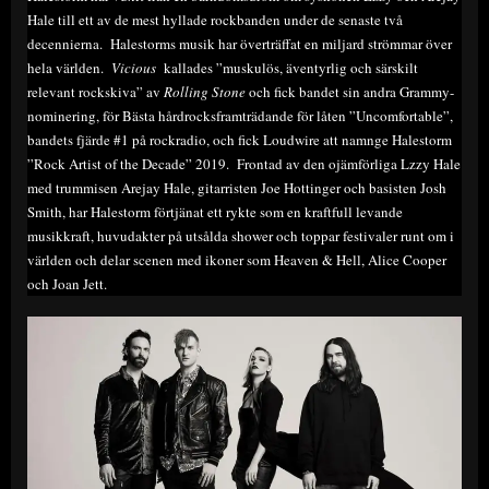
Hale till ett av de mest hyllade rockbanden under de senaste två
decennierna. Halestorms musik har överträffat en miljard strömmar över
hela världen.
Vicious
kallades ”muskulös, äventyrlig och särskilt
relevant rockskiva” av
Rolling Stone
och fick bandet sin andra Grammy-
nominering, för Bästa hårdrocksframträdande för låten ”Uncomfortable”,
bandets fjärde #1 på rockradio, och fick Loudwire att namnge Halestorm
”Rock Artist of the Decade” 2019. Frontad av den ojämförliga Lzzy Hale
med trummisen Arejay Hale, gitarristen Joe Hottinger och basisten Josh
Smith, har Halestorm förtjänat ett rykte som en kraftfull levande
musikkraft, huvudakter på utsålda shower och toppar festivaler runt om i
världen och delar scenen med ikoner som Heaven & Hell, Alice Cooper
och Joan Jett.