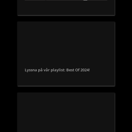
Lyssna på vår playlist: Best Of 2024!