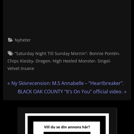
Nyheter
Tags:
,
,
”Saturday Night Till Sunday Mornin”
Bonnie Pontén
,
,
,
,
Chips Kiesby
Dregen
High Heeled Monster
Singel
Velvet Insane
Inläggsnavigering
P
Ny Skivrecension: M.S Annabelle – ”Heartbreaker”.
r
N
BLACK OAK COUNTY “It’s On You” official video.
e
e
v
x
i
t
o
P
u
o