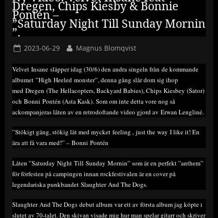
Dregen, Chips Kiesby & Bonnie
Pontén –
”Saturday Night Till Sunday Mornin
”.
Posted
By
2023-06-29
Magnus Blomqvist
on
Velvet Insane släpper idag (30/6) den andra singeln från de kommande
albumet ”High Heeled monster”, denna gång slår dom sig ihop
med Dregen (The Hellacopters, Backyard Babies), Chips Kiesbey (Sator)
och Bonni Pontén (Asta Kask). Som om inte detta vore nog så
ackompanjeras låten av en retrodoftande video gjord av Erwan Lengliné.
”Stökigt gäng, stökig låt med mycket feeling , just the way I like it! En
ära att få vara med!” – Bonni Pontén
Låten ”Saturday Night Till Sunday Mornin” som är en perfekt ”anthem”
för förfesten på campingen innan rockfestivalen är en cover på
legendariska punkbandet Slaughter And The Dogs.
Slaughter And The Dogs debut album var ett av första album jag köpte i
slutet av 70-talet. Den skivan visade mig hur man spelar gitarr och skriver