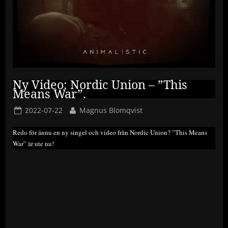
Ny Video: Nordic Union – ”This
Means War”.
Posted
By
2022-07-22
Magnus Blomqvist
on
Redo för ännu en ny singel och video från Nordic Union? ”This Means
War” är ute nu!