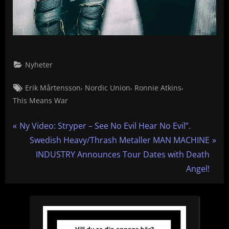
Nyheter
Tags:
,
,
,
Erik Mårtensson
Nordic Union
Ronnie Atkins
This Means War
Inläggsnavigering
P
Ny Video: Stryper – See No Evil Hear No Evil”.
r
N
Swedish Heavy/Thrash Metaller MAN MACHINE
e
e
INDUSTRY Announces Tour Dates with Death
v
x
Angel!
i
t
o
P
u
o
s
s