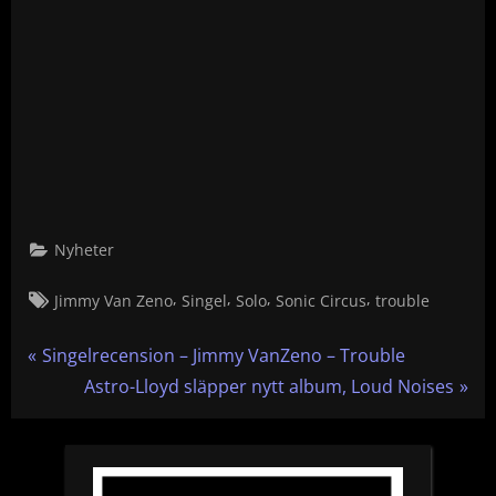
Nyheter
Tags:
,
,
,
,
Jimmy Van Zeno
Singel
Solo
Sonic Circus
trouble
Inläggsnavigering
P
Singelrecension – Jimmy VanZeno – Trouble
r
N
Astro-Lloyd släpper nytt album, Loud Noises
e
e
v
x
i
t