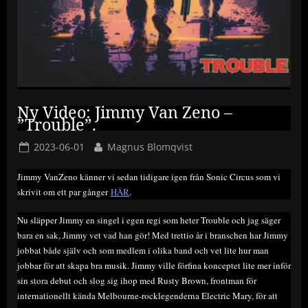
Ny Video: Jimmy Van Zeno –
”Trouble”.
Posted
By
2023-06-01
Magnus Blomqvist
on
Jimmy VanZeno känner vi sedan tidigare igen från Sonic Circus som vi
skrivit om ett par gånger
HÄR
.
Nu släpper Jimmy en singel i egen regi som heter Trouble och jag säger
bara en sak, Jimmy vet vad han gör! Med trettio år i branschen har Jimmy
jobbat både själv och som medlem i olika band och vet lite hur man
jobbar för att skapa bra musik. Jimmy ville förfina konceptet lite mer inför
sin stora debut och slog sig ihop med Rusty Brown, frontman för
internationellt kända Melbourne-rocklegenderna Electric Mary, för att