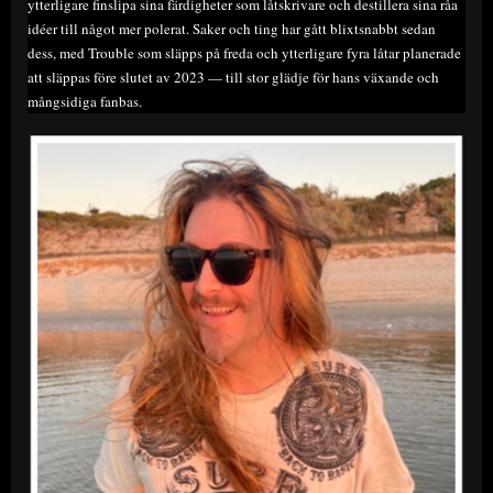
ytterligare finslipa sina färdigheter som låtskrivare och destillera sina råa
idéer till något mer polerat. Saker och ting har gått blixtsnabbt sedan
dess, med Trouble som släpps på freda och ytterligare fyra låtar planerade
att släppas före slutet av 2023 — till stor glädje för hans växande och
mångsidiga fanbas.