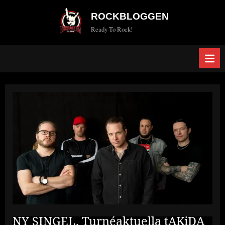
Skip
ROCKBLOGGEN
to
Ready To Rock!
content
NY SINGEL. Turnéaktuella tAKiDA