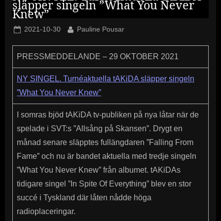
släpper singeln ”What You Never
Knew”
Posted
By
2021-10-30
Pauline Pousar
on
PRESSMEDDELANDE – 29 OKTOBER 2021
NY SINGEL. Turnéaktuella tAKiDA släpper singeln
”What You Never Knew”
I somras bjöd tAKiDA tv-publiken på nya låtar när de
spelade i SVT:s ”Allsång på Skansen”. Drygt en
månad senare släpptes fullängdaren ”Falling From
Fame” och nu är bandet aktuella med tredje singeln
”What You Never Knew” från albumet. tAKiDAs
tidigare singel ”In Spite Of Everything” blev en stor
succé i Tyskland där låten nådde höga
radioplaceringar.