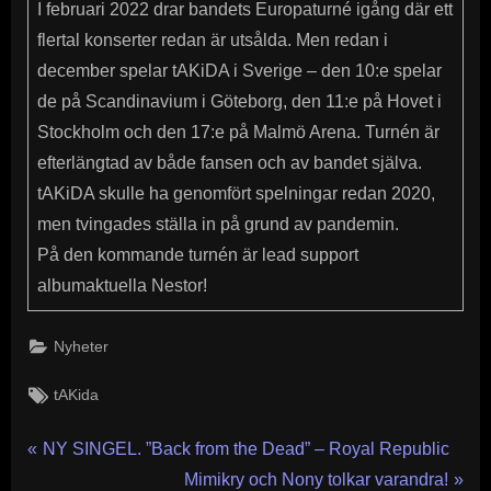
I februari 2022 drar bandets Europaturné igång där ett
flertal konserter redan är utsålda. Men redan i
december spelar tAKiDA i Sverige – den 10:e spelar
de på Scandinavium i Göteborg, den 11:e på Hovet i
Stockholm och den 17:e på Malmö Arena. Turnén är
efterlängtad av både fansen och av bandet själva.
tAKiDA skulle ha genomfört spelningar redan 2020,
men tvingades ställa in på grund av pandemin.
På den kommande turnén är lead support
albumaktuella Nestor!
Nyheter
Tags:
tAKida
Inläggsnavigering
P
NY SINGEL. ”Back from the Dead” – Royal Republic
r
N
Mimikry och Nony tolkar varandra!