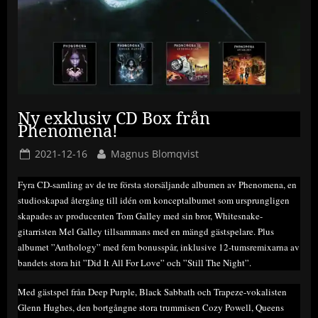
Ny exklusiv CD Box från
Phenomena!
Posted
By
2021-12-16
Magnus Blomqvist
on
Fyra CD-samling av de tre första storsäljande albumen av Phenomena, en
studioskapad återgång till idén om konceptalbumet som ursprungligen
skapades av producenten Tom Galley med sin bror, Whitesnake-
gitarristen Mel Galley tillsammans med en mängd gästspelare. Plus
albumet ”Anthology” med fem bonusspår, inklusive 12-tumsremixarna av
bandets stora hit ”Did It All For Love” och ”Still The Night”.
Med gästspel från Deep Purple, Black Sabbath och Trapeze-vokalisten
Glenn Hughes, den bortgångne stora trummisen Cozy Powell, Queens