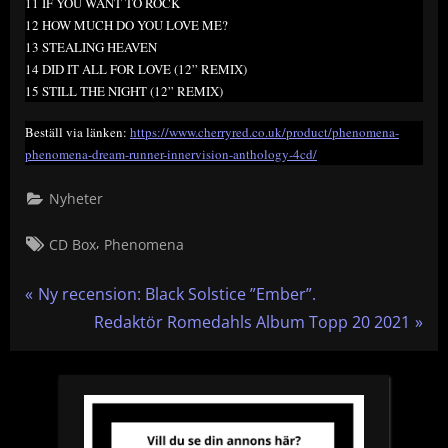
11 IF YOU WANT TO ROCK
12 HOW MUCH DO YOU LOVE ME?
13 STEALING HEAVEN
14 DID IT ALL FOR LOVE (12” REMIX)
15 STILL THE NIGHT (12” REMIX)
Beställ via länken:
https://www.cherryred.co.uk/product/phenomena-
phenomena-dream-runner-innervision-anthology-4cd/
Nyheter
Tags:
,
CD Box
Phenomena
Inläggsnavigering
P
Ny recension: Black Solstice ”Ember”.
r
N
Redaktör Romedahls Album Topp 20 2021
e
e
v
x
i
t
o
P