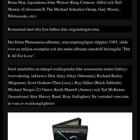
Brian May, legenderna John Wetton (King Crimson, ASIA) och Neil
Murray (Colosseum II, The Michael Schenker Group, Gary Moore ,
Whitesnake, etc).
Remastrad med alla fyra häften från originalutgåvorna.
Det första Phenomena-albumet, som ursprungligen släpptes 1985, sålde
över en miljon exemplar och det andra albumet innehöll hitsingeln ”Did
It All For Love”.
Setet innehåller en mängd rocklegender från sessionerna under Galleys
övervakning, inklusive Don Airey (Ozzy Osbourne), Richard Bailey
(Magnum), Scott Gorham (Thin Lizzy), Ray Gillen (Black Sabbath),
Michael Sturgis (21 Guns), Keith Murrell (Airrace) och Ted McKenna
(Sensational Alex Harvey Band, Rory Gallagher). En veritabel vem som
är vem av rockkungligheter