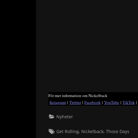
För mer information om Nickelback
Instagram
|
Twitter
|
Facebook
|
YouTube
|
TikTok
Nyheter
Tags:
,
,
Get Rolling
Nickelback
Those Days