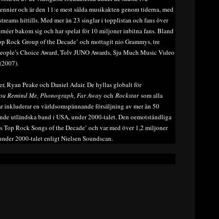
ecennier och är den 11:e mest sålda musikakten genom tiderna, med
streams hittills. Med mer än 23 singlar i topplistan och fans över
rnéer bakom sig och har spelat för 10 miljoner inbitna fans. Bland
s Top Rock Group of the Decade’ och mottagit nio Grammys, tre
 People’s Choice Award, Tolv JUNO Awards, Sju Much Music Video
(2007).
, Ryan Peake och Daniel Adair. De hyllas globalt för
ou Remind Me, Phonograph, Far Away
och
Rockstar
som alla
ar inkluderar en världsomspännande försäljning av mer än 50
ljande utländska band i USA, under 2000-talet. Den oemotståndliga
rds Top Rock Songs of the Decade’ och var med över 1,2 miljoner
 under 2000-talet enligt Nielsen Soundscan.