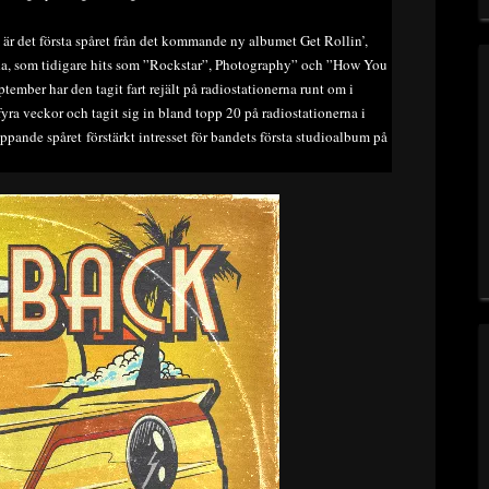
m är det första spåret från det kommande ny albumet Get Rollin’,
da, som tidigare hits som ”Rockstar”, Photography” och ”How You
ember har den tagit fart rejält på radiostationerna runt om i
yra veckor och tagit sig in bland topp 20 på radiostationerna i
appande spåret förstärkt intresset för bandets första studioalbum på