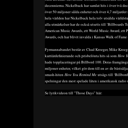
decennierna. Nickelback har samlat hits i över två d
över 50 miljoner sålda enheter och över 4,7 miljarder 
hela världen har Nickelback hela tolv utsålda världstu
alla utmärkelser har de också utsetts till ’Billboard
American Music Awards, ett World Music Award, ett
Awards, och har blivit invalda i Kansas Walk of Fame 
Fyrmannabandet består av Chad Kroeger, Mike Kroeger
karriärdefinierande och prisbelönta hits så som
How Y
hade topplaceringar på Billbord 100. Deras framgång
miljoner enheter, vilket gör dem till en av de bästsä
smash-hiten
How You Remind Me
utsågs till ‘Billbo
spelningar den mest spelade låten i amerikansk radio
Se lyrikvideon till ”Those Days” här: