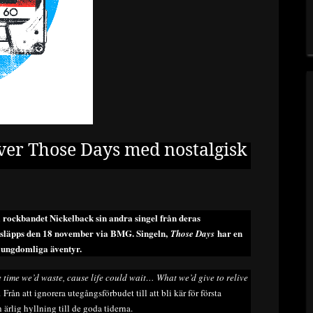
över Those Days med nostalgisk
 rockbandet Nickelback sin andra singel från deras
släpps den 18 november via BMG. Singeln,
har en
Those Days
 ungdomliga äventyr.
 time we’d waste, cause life could wait… What we’d give to relive
rån att ignorera utegångsförbudet till att bli kär för första
ärlig hyllning till de goda tiderna.