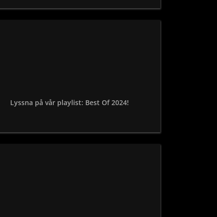
Lyssna på vår playlist: Best Of 2024!