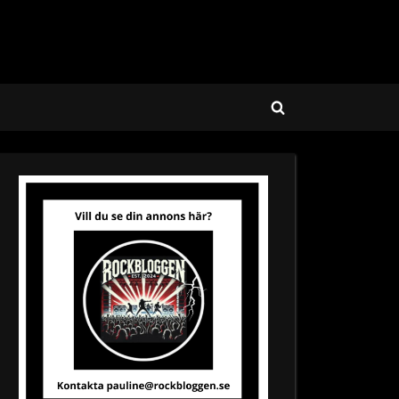
Toggle
search
form