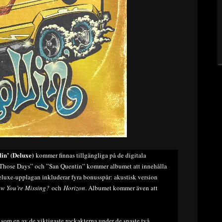
lin’ (Deluxe)
kommer finnas tillgängliga på de digitala
Those Days” och ”San Quentin” kommer albumet att innehålla
 Deluxe-upplagan inkluderar fyra bonusspår: akustisk version
ow You’re Missing?
och
Horizon
. Albumet kommer även att
v som en av de viktigaste rockakterna under de snaste två