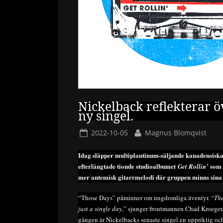
Nickelback reflekterar 
ny singel.
Posted
By
2022-10-05
Magnus Blomqvist
on
Idag släpper multiplantinum-säljande kanadensiska
efterlängtade tionde studioalbumet
som 
Get Rollin’
mer antemisk gitarrmelodi där gruppen minns sina
“Those Days” påminner om ungdomliga äventyr. “
The
just a single day
,” sjunger frontmannen Chad Kroeger. F
gången är Nickelbacks senaste singel en uppriktig och 