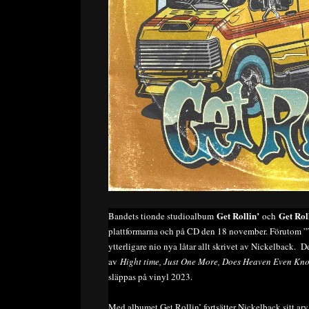
Get Rollin’
Get Rol
Bandets tionde studioalbum
och
plattformarna och på CD den 18 november. Förutom ”
ytterligare nio nya låtar allt skrivet av Nickelback.
av
Hight time, Just One More, Does Heaven Even Kn
släppas på vinyl 2023.
Med albumet Get Rollin’ fortsätter Nickelback sitt ar