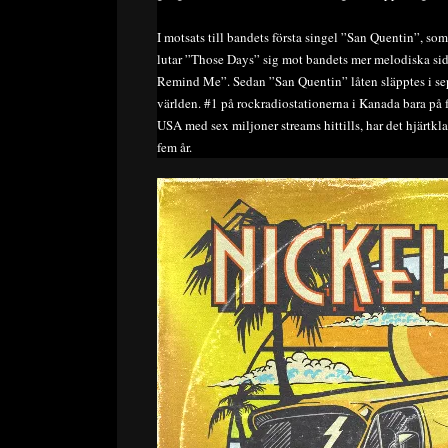
I motsats till bandets första singel ”San Quentin”, so
lutar ”Those Days” sig mot bandets mer melodiska si
Remind Me”. Sedan ”San Quentin” låten släpptes i sept
världen. #1 på rockradiostationerna i Kanada bara på f
USA med sex miljoner streams hittills, har det hjärtkl
fem år.